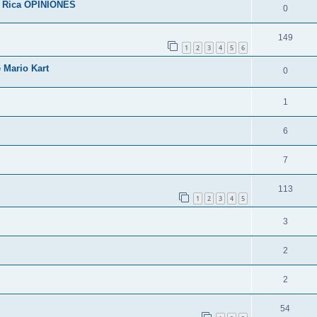
a Rica OPINIONES
0
149
1
2
3
4
5
6
 Mario Kart
0
1
6
7
113
1
2
3
4
5
3
2
2
54