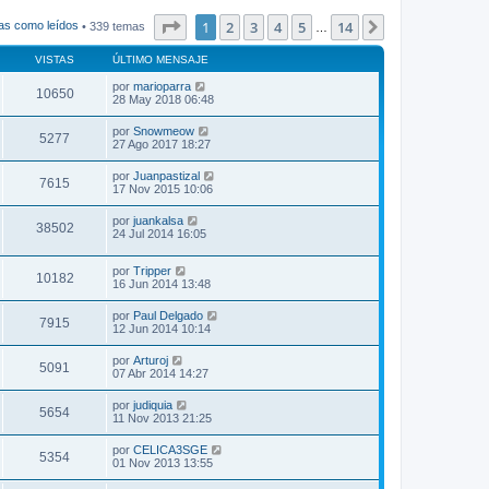
j
e
t
e
n
i
Página
1
de
14
1
2
3
4
5
14
Siguiente
as como leídos
• 339 temas
…
s
m
a
o
j
VISTAS
ÚLTIMO MENSAJE
m
e
e
por
marioparra
n
10650
28 May 2018 06:48
s
a
j
por
Snowmeow
5277
e
27 Ago 2017 18:27
por
Juanpastizal
7615
17 Nov 2015 10:06
por
juankalsa
38502
24 Jul 2014 16:05
por
Tripper
10182
16 Jun 2014 13:48
por
Paul Delgado
7915
12 Jun 2014 10:14
por
Arturoj
5091
07 Abr 2014 14:27
por
judiquia
5654
11 Nov 2013 21:25
por
CELICA3SGE
5354
01 Nov 2013 13:55