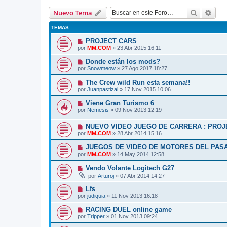
Buscar
Bús
Nuevo Tema
TEMAS
PROJECT CARS
por
MM.COM
»
23 Abr 2015 16:11
Donde están los mods?
por
Snowmeow
»
27 Ago 2017 18:27
The Crew wild Run esta semana!!
por
Juanpastizal
»
17 Nov 2015 10:06
Viene Gran Turismo 6
por
Nemesis
»
09 Nov 2013 12:19
NUEVO VIDEO JUEGO DE CARRERA : PROJ
por
MM.COM
»
28 Abr 2014 15:16
JUEGOS DE VIDEO DE MOTORES DEL PASA
por
MM.COM
»
14 May 2014 12:58
Vendo Volante Logitech G27
por
Arturoj
»
07 Abr 2014 14:27
Lfs
por
judiquia
»
11 Nov 2013 16:18
RACING DUEL online game
por
Tripper
»
01 Nov 2013 09:24