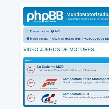
MundoMotorizado
En motores somos los #1 en Costa Ri
Enlaces rápidos
FAQ
Índice general
ARCHIVO HASTA 2018
VIDEO JUEGOS D
VIDEO JUEGOS DE MOTORES
FORO
La Guácima MOD
Todo sobre el Campeonato Virtual de La Guácima.
Campeonato Forza Motorsport
Nuestros usuarios juegan online Forza
Campeonato GT4
Campeonato on-line de jugadores del 