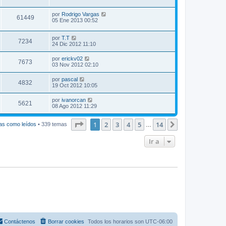
por
Rodrigo Vargas
61449
05 Ene 2013 00:52
por
T.T
7234
24 Dic 2012 11:10
por
erickv02
7673
03 Nov 2012 02:10
por
pascal
4832
19 Oct 2012 10:05
por
ivanorcan
5621
08 Ago 2012 11:29
Página
1
de
14
1
2
3
4
5
14
Siguiente
as como leídos
• 339 temas
…
Ir a
Contáctenos
Borrar cookies
Todos los horarios son
UTC-06:00