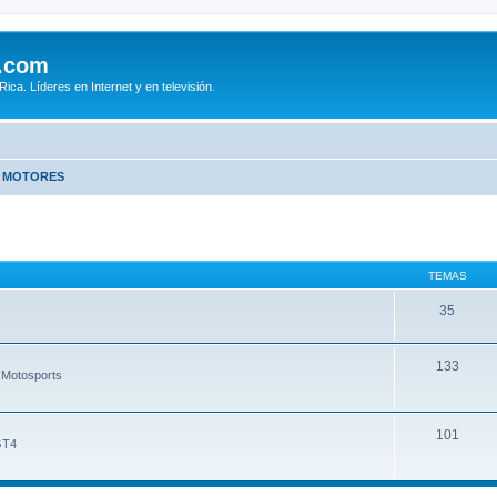
.com
ca. Líderes en Internet y en televisión.
E MOTORES
TEMAS
35
133
 Motosports
101
GT4