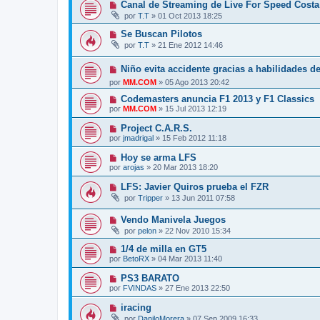
Canal de Streaming de Live For Speed Cost
por
T.T
»
01 Oct 2013 18:25
Se Buscan Pilotos
por
T.T
»
21 Ene 2012 14:46
Niño evita accidente gracias a habilidades de
por
MM.COM
»
05 Ago 2013 20:42
Codemasters anuncia F1 2013 y F1 Classics
por
MM.COM
»
15 Jul 2013 12:19
Project C.A.R.S.
por
jmadrigal
»
15 Feb 2012 11:18
Hoy se arma LFS
por
arojas
»
20 Mar 2013 18:20
LFS: Javier Quiros prueba el FZR
por
Tripper
»
13 Jun 2011 07:58
Vendo Manivela Juegos
por
pelon
»
22 Nov 2010 15:34
1/4 de milla en GT5
por
BetoRX
»
04 Mar 2013 11:40
PS3 BARATO
por
FVINDAS
»
27 Ene 2013 22:50
iracing
por
DaniloMorera
»
07 Sep 2009 16:33