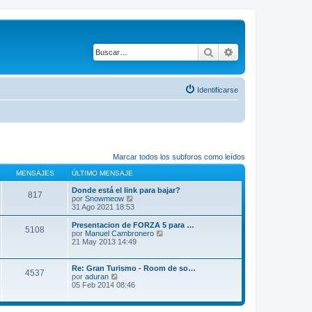
Buscar
Búsqueda avanza
Identificarse
Marcar todos los subforos como leídos
MENSAJES
ÚLTIMO MENSAJE
Donde está el link para bajar?
817
V
por
Snowmeow
e
31 Ago 2021 18:53
r
ú
Presentacion de FORZA 5 para …
5108
l
V
por
Manuel Cambronero
t
e
21 May 2013 14:49
i
r
m
ú
o
l
Re: Gran Turismo - Room de so…
4537
m
t
V
por
aduran
e
i
e
05 Feb 2014 08:46
n
m
r
s
o
ú
a
m
l