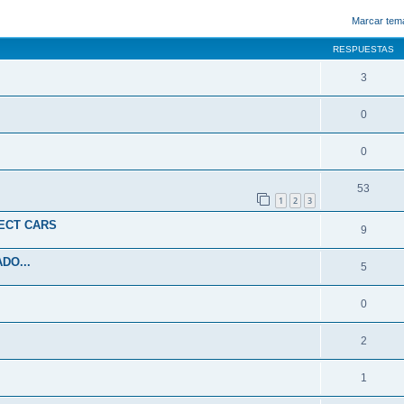
queda avanzada
Marcar tem
RESPUESTAS
3
0
0
53
1
2
3
ECT CARS
9
DO...
5
0
2
1