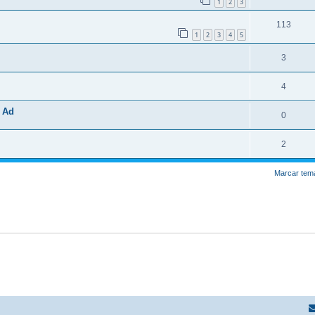
1
2
3
113
1
2
3
4
5
3
4
 Ad
0
2
Marcar tem