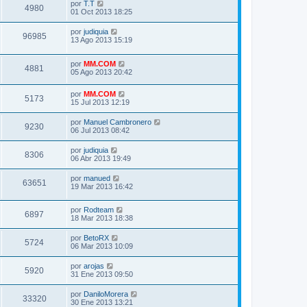
por
T.T
4980
01 Oct 2013 18:25
por
judiquia
96985
13 Ago 2013 15:19
por
MM.COM
4881
05 Ago 2013 20:42
por
MM.COM
5173
15 Jul 2013 12:19
por
Manuel Cambronero
9230
06 Jul 2013 08:42
por
judiquia
8306
06 Abr 2013 19:49
por
manued
63651
19 Mar 2013 16:42
por
Rodteam
6897
18 Mar 2013 18:38
por
BetoRX
5724
06 Mar 2013 10:09
por
arojas
5920
31 Ene 2013 09:50
por
DaniloMorera
33320
30 Ene 2013 13:21