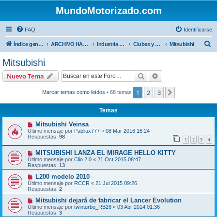
MundoMotorizado.com
FAQ
Identificarse
B
Índice general
ARCHIVO HASTA 2018
Industria automotriz
Clubes y Marcas
Mitsubishi
u
Mitsubishi
s
Buscar
Búsqueda avanzad
Nuevo Tema
c
a
1
2
3
Siguiente
Marcar temas como leídos
• 68 temas
r
Temas
Mitsubishi Veinsa
Último mensaje por
Pabliux777
«
08 Mar 2016 16:24
Respuestas:
98
1
2
3
4
MITSUBISHI LANZA EL MIRAGE HELLO KITTY
Último mensaje por
Clio 2.0
«
21 Oct 2015 08:47
Respuestas:
13
L200 modelo 2010
Último mensaje por
RCCR
«
21 Jul 2015 09:26
Respuestas:
2
Mitsubishi dejará de fabricar el Lancer Evolution
Último mensaje por
twinturbo_RB26
«
03 Abr 2014 01:36
Respuestas:
3