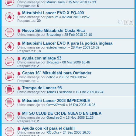
Último mensaje por
Marvin Jaén
«
15 Mar 2010 17:33
Respuestas:
5
Mitsubishi Lancer EVO X FQ-400
Último mensaje por
pacsum
«
02 Mar 2010 19:52
Respuestas:
30
1
2
Nuevo Site Mitsubishi Costa Rica
Último mensaje por
Bravedog
«
28 Feb 2010 22:10
Mitsubishi Lancer EVO X para la policía inglesa
Último mensaje por
estebanvenon
«
28 May 2009 16:02
Respuestas:
18
ayuda con mirage 93
Último mensaje por
JRacing
«
08 Mar 2009 16:46
Respuestas:
2
Copas 16" Mitsubishi para Outlander
Último mensaje por
cotico
«
28 Ene 2009 08:42
Respuestas:
1
Trompa de Lancer 95
Último mensaje por
Tobias Escribano
«
12 Ene 2009 03:24
Mitsubishi Lancer 2003 IMPECABLE
Último mensaje por
0o==\X/==o0
«
16 Dic 2008 16:23
MITSU CLUB DE CR DE NUEVO EN LINEA
Último mensaje por
GandresO
«
13 Nov 2008 11:26
Respuestas:
2
Ayuda con kit para el dash!!
Último mensaje por
ROLOcr
«
24 Sep 2008 16:35