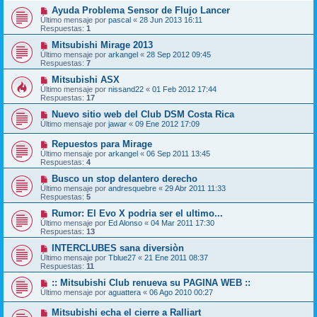
Ayuda Problema Sensor de Flujo Lancer
Último mensaje por
pascal
«
28 Jun 2013 16:11
Respuestas:
1
Mitsubishi Mirage 2013
Último mensaje por
arkangel
«
28 Sep 2012 09:45
Respuestas:
7
Mitsubishi ASX
Último mensaje por
nissand22
«
01 Feb 2012 17:44
Respuestas:
17
Nuevo sitio web del Club DSM Costa Rica
Último mensaje por
jawar
«
09 Ene 2012 17:09
Repuestos para Mirage
Último mensaje por
arkangel
«
06 Sep 2011 13:45
Respuestas:
4
Busco un stop delantero derecho
Último mensaje por
andresquebre
«
29 Abr 2011 11:33
Respuestas:
5
Rumor: El Evo X podria ser el ultimo...
Último mensaje por
Ed Alonso
«
04 Mar 2011 17:30
Respuestas:
13
INTERCLUBES sana diversiòn
Último mensaje por
Tblue27
«
21 Ene 2011 08:37
Respuestas:
11
:: Mitsubishi Club renueva su PAGINA WEB ::
Último mensaje por
aguattera
«
06 Ago 2010 00:27
Mitsubishi echa el cierre a Ralliart