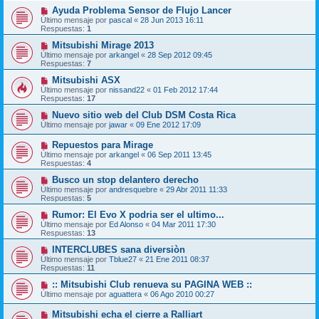
Ayuda Problema Sensor de Flujo Lancer
Último mensaje por
pascal
«
28 Jun 2013 16:11
Respuestas:
1
Mitsubishi Mirage 2013
Último mensaje por
arkangel
«
28 Sep 2012 09:45
Respuestas:
7
Mitsubishi ASX
Último mensaje por
nissand22
«
01 Feb 2012 17:44
Respuestas:
17
Nuevo sitio web del Club DSM Costa Rica
Último mensaje por
jawar
«
09 Ene 2012 17:09
Repuestos para Mirage
Último mensaje por
arkangel
«
06 Sep 2011 13:45
Respuestas:
4
Busco un stop delantero derecho
Último mensaje por
andresquebre
«
29 Abr 2011 11:33
Respuestas:
5
Rumor: El Evo X podria ser el ultimo...
Último mensaje por
Ed Alonso
«
04 Mar 2011 17:30
Respuestas:
13
INTERCLUBES sana diversiòn
Último mensaje por
Tblue27
«
21 Ene 2011 08:37
Respuestas:
11
:: Mitsubishi Club renueva su PAGINA WEB ::
Último mensaje por
aguattera
«
06 Ago 2010 00:27
Mitsubishi echa el cierre a Ralliart