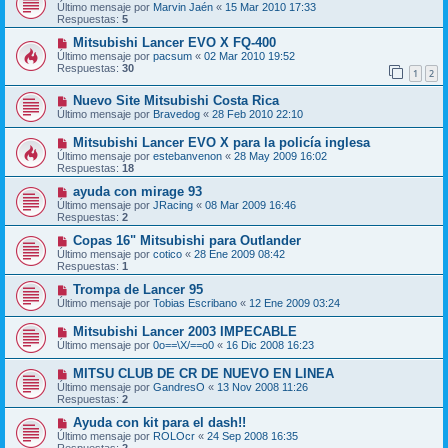
Último mensaje por
Marvin Jaén
«
15 Mar 2010 17:33
Respuestas:
5
Mitsubishi Lancer EVO X FQ-400
Último mensaje por
pacsum
«
02 Mar 2010 19:52
Respuestas:
30
1
2
Nuevo Site Mitsubishi Costa Rica
Último mensaje por
Bravedog
«
28 Feb 2010 22:10
Mitsubishi Lancer EVO X para la policía inglesa
Último mensaje por
estebanvenon
«
28 May 2009 16:02
Respuestas:
18
ayuda con mirage 93
Último mensaje por
JRacing
«
08 Mar 2009 16:46
Respuestas:
2
Copas 16" Mitsubishi para Outlander
Último mensaje por
cotico
«
28 Ene 2009 08:42
Respuestas:
1
Trompa de Lancer 95
Último mensaje por
Tobias Escribano
«
12 Ene 2009 03:24
Mitsubishi Lancer 2003 IMPECABLE
Último mensaje por
0o==\X/==o0
«
16 Dic 2008 16:23
MITSU CLUB DE CR DE NUEVO EN LINEA
Último mensaje por
GandresO
«
13 Nov 2008 11:26
Respuestas:
2
Ayuda con kit para el dash!!
Último mensaje por
ROLOcr
«
24 Sep 2008 16:35