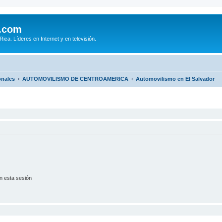
.com
ca. Líderes en Internet y en televisión.
onales
AUTOMOVILISMO DE CENTROAMERICA
Automovilismo en El Salvador
n esta sesión