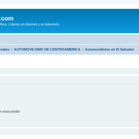
.com
ca. Líderes en Internet y en televisión.
onales
AUTOMOVILISMO DE CENTROAMERICA
Automovilismo en El Salvador
n esta sesión