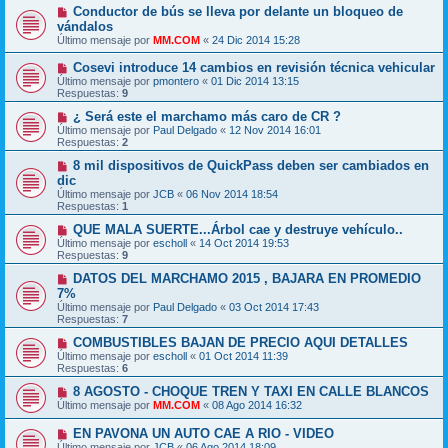
Conductor de bús se lleva por delante un bloqueo de
vándalos
Último mensaje por
MM.COM
«
24 Dic 2014 15:28
Cosevi introduce 14 cambios en revisión técnica vehicular
Último mensaje por
pmontero
«
01 Dic 2014 13:15
Respuestas:
9
¿ Será este el marchamo más caro de CR ?
Último mensaje por
Paul Delgado
«
12 Nov 2014 16:01
Respuestas:
2
8 mil dispositivos de QuickPass deben ser cambiados en
dic
Último mensaje por
JCB
«
06 Nov 2014 18:54
Respuestas:
1
QUE MALA SUERTE...Árbol cae y destruye vehículo..
Último mensaje por
escholl
«
14 Oct 2014 19:53
Respuestas:
9
DATOS DEL MARCHAMO 2015 , BAJARA EN PROMEDIO
7%
Último mensaje por
Paul Delgado
«
03 Oct 2014 17:43
Respuestas:
7
COMBUSTIBLES BAJAN DE PRECIO AQUI DETALLES
Último mensaje por
escholl
«
01 Oct 2014 11:39
Respuestas:
6
8 AGOSTO - CHOQUE TREN Y TAXI EN CALLE BLANCOS
Último mensaje por
MM.COM
«
08 Ago 2014 16:32
EN PAVONA UN AUTO CAE A RIO - VIDEO
Último mensaje por
JCB
«
06 Ago 2014 18:09