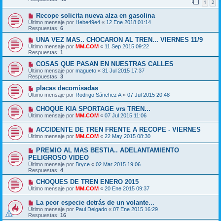
1
2
Recope solicita nueva alza en gasolina
Último mensaje por
Hebe49e4
«
12 Ene 2018 01:14
Respuestas:
6
UNA VEZ MAS.. CHOCARON AL TREN... VIERNES 11/9
Último mensaje por
MM.COM
«
11 Sep 2015 09:22
Respuestas:
1
COSAS QUE PASAN EN NUESTRAS CALLES
Último mensaje por
magueto
«
31 Jul 2015 17:37
Respuestas:
3
placas decomisadas
Último mensaje por
Rodrigo Sánchez A
«
07 Jul 2015 20:48
CHOQUE KIA SPORTAGE vrs TREN...
Último mensaje por
MM.COM
«
07 Jul 2015 11:06
ACCIDENTE DE TREN FRENTE A RECOPE - VIERNES
Último mensaje por
MM.COM
«
22 May 2015 08:30
PREMIO AL MAS BESTIA.. ADELANTAMIENTO
PELIGROSO VIDEO
Último mensaje por
Bryce
«
02 Mar 2015 19:06
Respuestas:
4
CHOQUES DE TREN ENERO 2015
Último mensaje por
MM.COM
«
20 Ene 2015 09:37
La peor especie detrás de un volante...
Último mensaje por
Paul Delgado
«
07 Ene 2015 16:29
Respuestas:
16