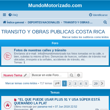
MundoMotorizado.com
FAQ
Identificarse
B
Índice general
DEPORTES NACIONALES
TRANSITO Y OBRAS PUBLICAS COSTA RICA
u
TRANSITO Y OBRAS PUBLICAS COSTA RICA
s
Marcar todos los subforos como leídos
c
Foro
a
Fotos de nuestras calles y tránsito
r
Envíanos al e-mail : info@mundomotorizado tus fotos tomadas en la calle, o
bien, subelas tu mismo al foro. Denuncias de huecos, señales de tránsito mal
ubicadas, irrespeto a la señales, accidentes de tránsito, etc.
Temas:
1
Buscar
Búsqueda avanzad
Nuevo Tema
Página
1
de
29
1
2
3
4
5
29
Sig
Marcar temas como leídos
• 717 temas
…
Temas
“EL QUE PUEDE USAR PLUS 91 Y USA SÚPER ESTÁ
QUEMANDO LA PLAT
Último mensaje por
panama-red
«
07 Jun 2018 22:52
Respuestas:
46