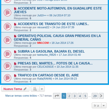
Respuestas:
3
ACCIDENTE MOTO-AUTOMOVIL EN GUADALUPE ESTE
JUEVES
Último mensaje por
Jul10++
«
06 Jul 2014 07:10
Respuestas:
6
ACCIDENTES DE TRANSITO DE ESTE LUNES..
Último mensaje por
nissand22
«
24 Jun 2014 07:39
Respuestas:
2
OPERATIVO POLICIAL CAUSA GRAN PRENSAS EN LA
GENERAL CAÑAS
Último mensaje por
MM.COM
«
18 Jun 2014 17:26
Respuestas:
2
SUBIRA LA GASOLINA, BAJARA EL DIESEL
Último mensaje por
twinturbo_RB26
«
17 Jun 2014 01:40
Respuestas:
4
PRESAS DEL MARTES... FOTOS DE LA CAUSA...
Último mensaje por
CELICA3SGE
«
10 Jun 2014 11:35
Respuestas:
3
TRAFICO EN CARTAGO DESDE EL AIRE
Último mensaje por
Rafa(RAVM)
«
04 Jun 2014 09:23
Respuestas:
4
Nuevo Tema
Página
1
de
29
1
2
3
4
5
29
Sig
Marcar temas como leídos
• 717 temas
…
Ir a