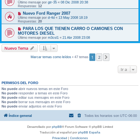
Último mensaje por
gtr-35
«
08 Dic 2008 20:38
Respuestas:
12
Nuevo Ford Ranger 2007
Último mensaje por
d-4d
«
13 May 2008 18:19
Respuestas:
20
PARA LOS QUE TIENEN CARRO O CAMIONES CON
MOTORES DIESEL
Último mensaje por
m3csl1
«
21 Abr 2008 23:08
Nuevo Tema
1
2
Siguiente
Marcar temas como leídos
• 47 temas
Ir a
PERMISOS DEL FORO
No puede
abrir nuevos temas en este Foro
No puede
responder a temas en este Foro
No puede
editar sus mensajes en este Foro
No puede
borrar sus mensajes en este Foro
No puede
enviar adjuntos en este Foro
Índice general
Todos los horarios son
UTC-06:00
Desarrollado por
phpBB
® Forum Software © phpBB Limited
Traducción al español por
phpBB España
Privacidad
|
Condiciones