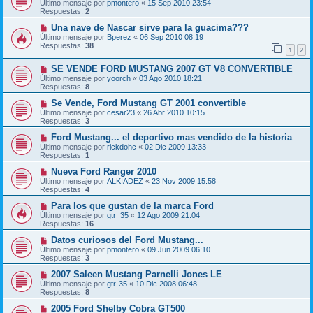
Último mensaje por
pmontero
«
15 Sep 2010 23:54
Respuestas:
2
Una nave de Nascar sirve para la guacima???
Último mensaje por
Bperez
«
06 Sep 2010 08:19
Respuestas:
38
1
2
SE VENDE FORD MUSTANG 2007 GT V8 CONVERTIBLE
Último mensaje por
yoorch
«
03 Ago 2010 18:21
Respuestas:
8
Se Vende, Ford Mustang GT 2001 convertible
Último mensaje por
cesar23
«
26 Abr 2010 10:15
Respuestas:
3
Ford Mustang... el deportivo mas vendido de la historia
Último mensaje por
rickdohc
«
02 Dic 2009 13:33
Respuestas:
1
Nueva Ford Ranger 2010
Último mensaje por
ALKIADEZ
«
23 Nov 2009 15:58
Respuestas:
4
Para los que gustan de la marca Ford
Último mensaje por
gtr_35
«
12 Ago 2009 21:04
Respuestas:
16
Datos curiosos del Ford Mustang...
Último mensaje por
pmontero
«
09 Jun 2009 06:10
Respuestas:
3
2007 Saleen Mustang Parnelli Jones LE
Último mensaje por
gtr-35
«
10 Dic 2008 06:48
Respuestas:
8
2005 Ford Shelby Cobra GT500