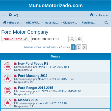
MundoMotorizado.com
FAQ
Identificarse
B
Índice general
ARCHIVO HASTA 2018
Industria automotriz
Clubes y Marcas
Ford Motor Company
u
Ford Motor Company
s
Buscar
Búsqueda avanzad
Nuevo Tema
c
a
1
2
Siguiente
Marcar temas como leídos
• 47 temas
r
Temas
New Ford Focus RS
Último mensaje por
Rojas
«
04 Feb 2015 10:45
Respuestas:
3
Ford Mustang 2015
Último mensaje por
Nemesis
«
29 Ene 2015 19:40
Respuestas:
20
Ford Ranger 2014-2015
Último mensaje por
LUISRO ZD30
«
06 Ene 2015 09:00
Respuestas:
10
Mazda3 2014
Último mensaje por
vaz
«
04 Jul 2013 12:18
Respuestas:
17