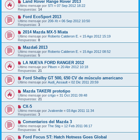
Land Rover Range Rover 2013
Último mensaje por
STI
«
07 Sep 2012 18:22
Respuestas:
14
Ford EcoSport 2013
Último mensaje por
206-Xt
«
06 Sep 2012 10:50
Respuestas:
3
2014 Mazda MX-5 Miata
Último mensaje por
Roberto Calderon E.
«
15 Ago 2012 15:19
Respuestas:
8
Mazda6 2013
Último mensaje por
Roberto Calderon E.
«
15 Ago 2012 08:52
Respuestas:
5
LA NUEVA FORD RANGER 2012
Último mensaje por
Pilsen
«
20 Abr 2012 10:18
Respuestas:
21
Ford Shelby GT 500, 650 CV de músculo americano
Último mensaje por
Audi_Assault
«
02 Dic 2011 20:59
Mazda TAKERI prototipo
Último mensaje por
crtgo
«
31 Oct 2011 09:48
Respuestas:
21
CX-5
Último mensaje por
Jvalverde
«
03 Ago 2011 11:34
Respuestas:
3
Comentarios del Mazda 3
Último mensaje por
The Stig
«
12 Feb 2011 06:17
Respuestas:
4
Ford Focus ST: Hatch Hotness Goes Global