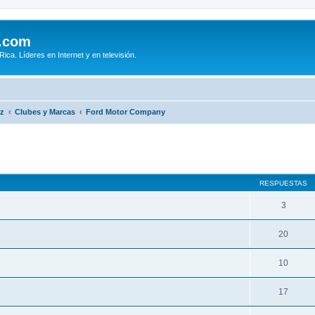
.com
ca. Líderes en Internet y en televisión.
iz
Clubes y Marcas
Ford Motor Company
queda avanzada
RESPUESTAS
3
20
10
17