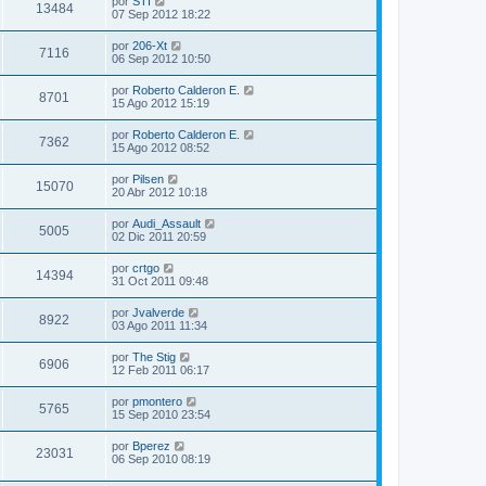
por
STI
13484
07 Sep 2012 18:22
por
206-Xt
7116
06 Sep 2012 10:50
por
Roberto Calderon E.
8701
15 Ago 2012 15:19
por
Roberto Calderon E.
7362
15 Ago 2012 08:52
por
Pilsen
15070
20 Abr 2012 10:18
por
Audi_Assault
5005
02 Dic 2011 20:59
por
crtgo
14394
31 Oct 2011 09:48
por
Jvalverde
8922
03 Ago 2011 11:34
por
The Stig
6906
12 Feb 2011 06:17
por
pmontero
5765
15 Sep 2010 23:54
por
Bperez
23031
06 Sep 2010 08:19