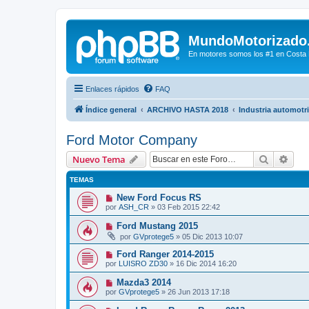
MundoMotorizado
En motores somos los #1 en Costa Ri
Enlaces rápidos
FAQ
Índice general
ARCHIVO HASTA 2018
Industria automotr
Ford Motor Company
Buscar
Bús
Nuevo Tema
TEMAS
New Ford Focus RS
por
ASH_CR
»
03 Feb 2015 22:42
Ford Mustang 2015
por
GVprotege5
»
05 Dic 2013 10:07
Ford Ranger 2014-2015
por
LUISRO ZD30
»
16 Dic 2014 16:20
Mazda3 2014
por
GVprotege5
»
26 Jun 2013 17:18