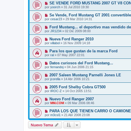
SE VENDE FORD MUSTANG 2007 GT V8 CO
por
yoorch
»
31 Jul 2010 19:30
Se Vende, Ford Mustang GT 2001 convertible
por
cesar23
»
29 Mar 2010 14:31
Ford Mustang... el deportivo mas vendido de 
por
JR1234
»
02 Dic 2009 08:00
Nueva Ford Ranger 2010
por
villabol
»
16 Nov 2009 14:18
Para los que gustan de la marca Ford
por
ral
»
07 May 2007 22:01
Datos curiosos del Ford Mustang...
por
fernandoj
»
04 Jun 2006 21:15
2007 Saleen Mustang Parnelli Jones LE
por
jcorella
»
14 Abr 2006 10:21
2005 Ford Shelby Cobra GT500
por
IROC-Z
»
14 Oct 2005 13:51
Nuevo Ford Ranger 2007
por
MM.COM
»
09 Mar 2006 08:46
PARA LOS QUE TIENEN CARRO O CAMION
por
m3csl1
»
21 Abr 2008 23:08
Nuevo Tema