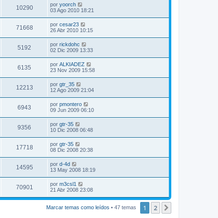
por
yoorch
10290
03 Ago 2010 18:21
por
cesar23
71668
26 Abr 2010 10:15
por
rickdohc
5192
02 Dic 2009 13:33
por
ALKIADEZ
6135
23 Nov 2009 15:58
por
gtr_35
12213
12 Ago 2009 21:04
por
pmontero
6943
09 Jun 2009 06:10
por
gtr-35
9356
10 Dic 2008 06:48
por
gtr-35
17718
08 Dic 2008 20:38
por
d-4d
14595
13 May 2008 18:19
por
m3csl1
70901
21 Abr 2008 23:08
1
2
Siguiente
Marcar temas como leídos
• 47 temas