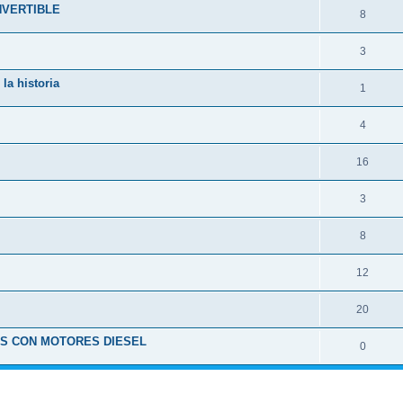
NVERTIBLE
8
3
la historia
1
4
16
3
8
12
20
ES CON MOTORES DIESEL
0