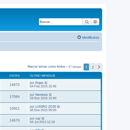
Buscar
Búsqueda avanza
Identificarse
1
2
Siguiente
Marcar temas como leídos
• 47 temas
VISTAS
ÚLTIMO MENSAJE
por
Rojas
14675
04 Feb 2015 10:45
por
Nemesis
17084
29 Ene 2015 19:40
por
LUISRO ZD30
10921
06 Ene 2015 09:00
por
vaz
14670
04 Jul 2013 12:18