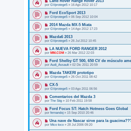
Land Rover Range Rover 2013
por
GVprotege5
»
16 Ago 2012 10:17
Ford EcoSport 2013
por
GVprotege5
»
06 Sep 2012 10:04
2014 Mazda MX-5 Miata
por
GVprotege5
»
14 Ago 2012 17:23
Mazda6 2013
por
GVprotege5
»
26 Jul 2012 10:45
LA NUEVA FORD RANGER 2012
por
MM.COM
»
26 Mar 2012 22:03
Ford Shelby GT 500, 650 CV de músculo ame
por
Audi_Assault
»
02 Dic 2011 20:59
Mazda TAKERI prototipo
por
GVprotege5
»
26 Oct 2011 08:42
CX-5
por
GVprotege5
»
03 Ago 2011 06:56
Comentarios del Mazda 3
por
The Stig
»
10 Feb 2011 19:58
Ford Focus ST: Hatch Hotness Goes Global
por
fernandoj
»
15 Sep 2010 20:46
Una nave de Nascar sirve para la guacima??
por
Mico loco
»
28 Jul 2006 09:20