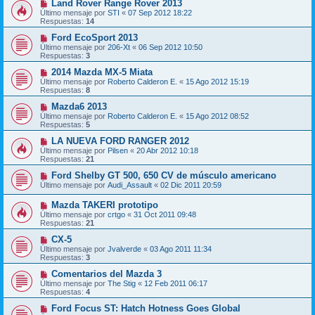
Land Rover Range Rover 2013
Último mensaje por
STI
«
07 Sep 2012 18:22
Respuestas:
14
Ford EcoSport 2013
Último mensaje por
206-Xt
«
06 Sep 2012 10:50
Respuestas:
3
2014 Mazda MX-5 Miata
Último mensaje por
Roberto Calderon E.
«
15 Ago 2012 15:19
Respuestas:
8
Mazda6 2013
Último mensaje por
Roberto Calderon E.
«
15 Ago 2012 08:52
Respuestas:
5
LA NUEVA FORD RANGER 2012
Último mensaje por
Pilsen
«
20 Abr 2012 10:18
Respuestas:
21
Ford Shelby GT 500, 650 CV de músculo americano
Último mensaje por
Audi_Assault
«
02 Dic 2011 20:59
Mazda TAKERI prototipo
Último mensaje por
crtgo
«
31 Oct 2011 09:48
Respuestas:
21
CX-5
Último mensaje por
Jvalverde
«
03 Ago 2011 11:34
Respuestas:
3
Comentarios del Mazda 3
Último mensaje por
The Stig
«
12 Feb 2011 06:17
Respuestas:
4
Ford Focus ST: Hatch Hotness Goes Global