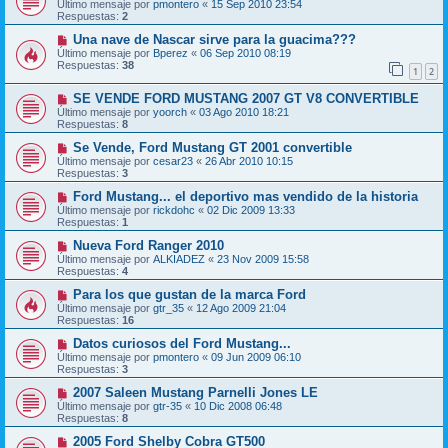
Último mensaje por
pmontero
«
15 Sep 2010 23:54
Respuestas:
2
Una nave de Nascar sirve para la guacima???
Último mensaje por
Bperez
«
06 Sep 2010 08:19
Respuestas:
38
1
2
SE VENDE FORD MUSTANG 2007 GT V8 CONVERTIBLE
Último mensaje por
yoorch
«
03 Ago 2010 18:21
Respuestas:
8
Se Vende, Ford Mustang GT 2001 convertible
Último mensaje por
cesar23
«
26 Abr 2010 10:15
Respuestas:
3
Ford Mustang... el deportivo mas vendido de la historia
Último mensaje por
rickdohc
«
02 Dic 2009 13:33
Respuestas:
1
Nueva Ford Ranger 2010
Último mensaje por
ALKIADEZ
«
23 Nov 2009 15:58
Respuestas:
4
Para los que gustan de la marca Ford
Último mensaje por
gtr_35
«
12 Ago 2009 21:04
Respuestas:
16
Datos curiosos del Ford Mustang...
Último mensaje por
pmontero
«
09 Jun 2009 06:10
Respuestas:
3
2007 Saleen Mustang Parnelli Jones LE
Último mensaje por
gtr-35
«
10 Dic 2008 06:48
Respuestas:
8
2005 Ford Shelby Cobra GT500