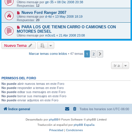
Último mensaje por
gtr-35
«
08 Dic 2008 20:38
Respuestas:
12
Nuevo Ford Ranger 2007
Último mensaje por
d-4d
«
13 May 2008 18:19
Respuestas:
20
PARA LOS QUE TIENEN CARRO O CAMIONES CON
MOTORES DIESEL
Último mensaje por
m3csl1
«
21 Abr 2008 23:08
Nuevo Tema
1
2
Siguiente
Marcar temas como leídos
• 47 temas
Ir a
PERMISOS DEL FORO
No puede
abrir nuevos temas en este Foro
No puede
responder a temas en este Foro
No puede
editar sus mensajes en este Foro
No puede
borrar sus mensajes en este Foro
No puede
enviar adjuntos en este Foro
Índice general
Todos los horarios son
UTC-06:00
Desarrollado por
phpBB
® Forum Software © phpBB Limited
Traducción al español por
phpBB España
Privacidad
|
Condiciones