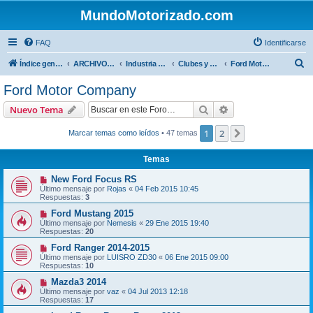
MundoMotorizado.com
FAQ
Identificarse
B
Índice general
ARCHIVO HASTA 2018
Industria automotriz
Clubes y Marcas
Ford Motor Company
u
Ford Motor Company
s
Buscar
Búsqueda avanzad
Nuevo Tema
c
a
1
2
Siguiente
Marcar temas como leídos
• 47 temas
r
Temas
New Ford Focus RS
Último mensaje por
Rojas
«
04 Feb 2015 10:45
Respuestas:
3
Ford Mustang 2015
Último mensaje por
Nemesis
«
29 Ene 2015 19:40
Respuestas:
20
Ford Ranger 2014-2015
Último mensaje por
LUISRO ZD30
«
06 Ene 2015 09:00
Respuestas:
10
Mazda3 2014
Último mensaje por
vaz
«
04 Jul 2013 12:18
Respuestas:
17