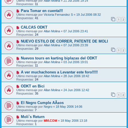
Último mensaje por
Allan Molina
«
21 Jul 2006 19:14
Respuestas:
11
Para Tomar en cuenta!!!
Último mensaje por
Victoria Fernandez S
«
19 Jul 2006 08:32
Respuestas:
41
1
2
CALCAS ODKT
Último mensaje por
Allan Molina
«
07 Jul 2006 23:41
Respuestas:
24
NUEVO ESTILO DE CORRER, PATENTE DE MOLI
Último mensaje por
Allan Molina
«
07 Jul 2006 23:39
Respuestas:
29
1
2
Nuevos tours en karting biplazas del ODKT
Último mensaje por
Allan Molina
«
03 Jul 2006 19:01
Respuestas:
11
A ver muchachones a Levantar este foro!!!!!
Último mensaje por
Allan Molina
«
28 Jun 2006 18:42
Respuestas:
24
ODKT en Bici
Último mensaje por
Allan Molina
«
24 Jun 2006 12:42
Respuestas:
35
1
2
El Negro Cumple AÃ±os
Último mensaje por
Negro
«
18 May 2006 14:06
Respuestas:
7
Moli`s Return
Último mensaje por
MM.COM
«
18 May 2006 13:18
Respuestas:
1