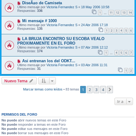
DiseÃ±o de Camiseta
Último mensaje por
Victoria Fernandez S
«
18 May 2006 10:58
Respuestas:
336
1
11
12
13
14
…
Mi mensaje # 1000
Último mensaje por
Victoria Fernandez S
«
24 Abr 2006 17:18
Respuestas:
135
1
2
3
4
5
6
LA BRUJA ENCONTRO SU ESCOBA VEALO
PROXIMAMENTE EN EL FORO
Último mensaje por
Victoria Fernandez S
«
07 Abr 2006 12:12
Respuestas:
174
1
4
5
6
7
…
Asi entrenan los del ODKT...
Último mensaje por
Victoria Fernandez S
«
03 Abr 2006 11:31
Respuestas:
31
1
2
Nuevo Tema
1
2
3
4
Siguiente
Marcar temas como leídos
• 83 temas
Ir a
PERMISOS DEL FORO
No puede
abrir nuevos temas en este Foro
No puede
responder a temas en este Foro
No puede
editar sus mensajes en este Foro
No puede
borrar sus mensajes en este Foro