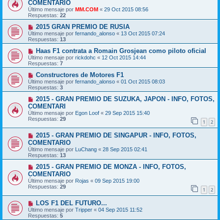
COMENTARIO
Último mensaje por
MM.COM
«
29 Oct 2015 08:56
Respuestas:
22
2015 GRAN PREMIO DE RUSIA
Último mensaje por
fernando_alonso
«
13 Oct 2015 07:24
Respuestas:
13
Haas F1 contrata a Romain Grosjean como piloto oficial
Último mensaje por
rickdohc
«
12 Oct 2015 14:44
Respuestas:
7
Constructores de Motores F1
Último mensaje por
fernando_alonso
«
01 Oct 2015 08:03
Respuestas:
3
2015 - GRAN PREMIO DE SUZUKA, JAPON - INFO, FOTOS,
COMENTARI
Último mensaje por
Egon Loof
«
29 Sep 2015 15:40
Respuestas:
29
1
2
2015 - GRAN PREMIO DE SINGAPUR - INFO, FOTOS,
COMENTARIO
Último mensaje por
LuChang
«
28 Sep 2015 02:41
Respuestas:
13
2015 - GRAN PREMIO DE MONZA - INFO, FOTOS,
COMENTARIO
Último mensaje por
Rojas
«
09 Sep 2015 19:00
Respuestas:
29
1
2
LOS F1 DEL FUTURO...
Último mensaje por
Tripper
«
04 Sep 2015 11:52
Respuestas:
5