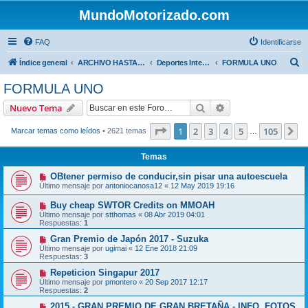
MundoMotorizado.com
FAQ
Identificarse
B
Índice general
ARCHIVO HASTA 2018
Deportes Internacionales
FORMULA UNO
u
FORMULA UNO
s
Buscar
Búsqueda avanzad
Nuevo Tema
c
a
Página
1
de
105
1
2
3
4
5
105
S
Marcar temas como leídos
• 2621 temas
…
r
Temas
OBtener permiso de conducir,sin pisar una autoescuela
Último mensaje por
antoniocanosa12
«
12 May 2019 19:16
Buy cheap SWTOR Credits on MMOAH
Último mensaje por
stthomas
«
08 Abr 2019 04:01
Respuestas:
1
Gran Premio de Japón 2017 - Suzuka
Último mensaje por
ugimai
«
12 Ene 2018 21:09
Respuestas:
3
Repeticion Singapur 2017
Último mensaje por
pmontero
«
20 Sep 2017 12:17
Respuestas:
2
2015 - GRAN PREMIO DE GRAN BRETAÑA - INFO, FOTOS,