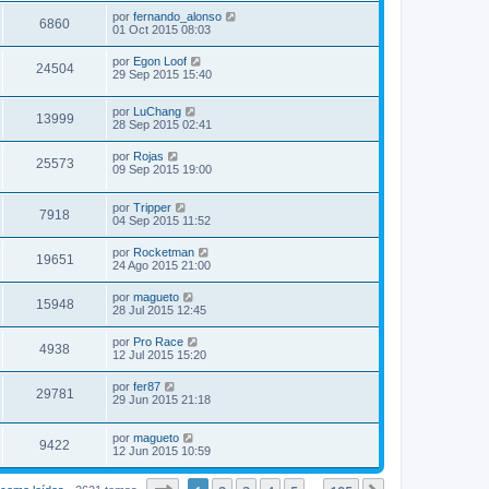
por
fernando_alonso
6860
01 Oct 2015 08:03
por
Egon Loof
24504
29 Sep 2015 15:40
por
LuChang
13999
28 Sep 2015 02:41
por
Rojas
25573
09 Sep 2015 19:00
por
Tripper
7918
04 Sep 2015 11:52
por
Rocketman
19651
24 Ago 2015 21:00
por
magueto
15948
28 Jul 2015 12:45
por
Pro Race
4938
12 Jul 2015 15:20
por
fer87
29781
29 Jun 2015 21:18
por
magueto
9422
12 Jun 2015 10:59