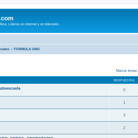
.com
ca. Líderes en Internet y en televisión.
onales
FORMULA UNO
queda avanzada
Marcar temas 
RESPUESTAS
autoescuela
0
1
3
2