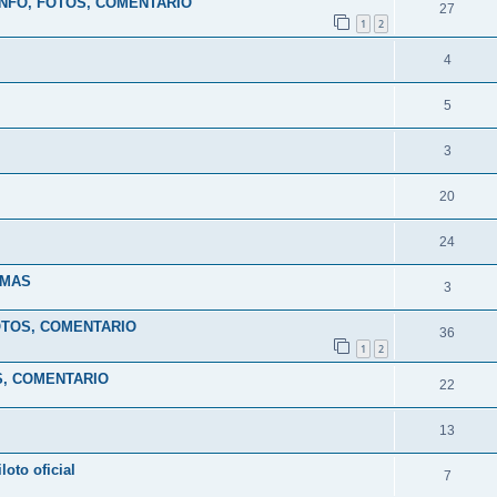
INFO, FOTOS, COMENTARIO
27
1
2
4
5
3
20
24
 MAS
3
FOTOS, COMENTARIO
36
1
2
OS, COMENTARIO
22
13
oto oficial
7