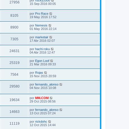
por
rocky2000
27956
15 Sep 2016 00:05
por
Pro Race
8105
19 May 2016 17:52
por
Nemesis
8900
01 May 2016 22:14
por
marketair
7305
17 Abr 2016 02:07
por
hachi roku
24631
04 Abr 2016 12:47
por
Egon Loof
25319
21 Mar 2016 09:33
por
Rojas
7564
15 Nov 2015 20:59
por
fernando_alonso
29580
04 Nov 2015 10:08
por
MM.COM
19634
29 Oct 2015 08:56
por
fernando_alonso
14663
13 Oct 2015 07:24
por
rickdohc
11119
12 Oct 2015 14:44