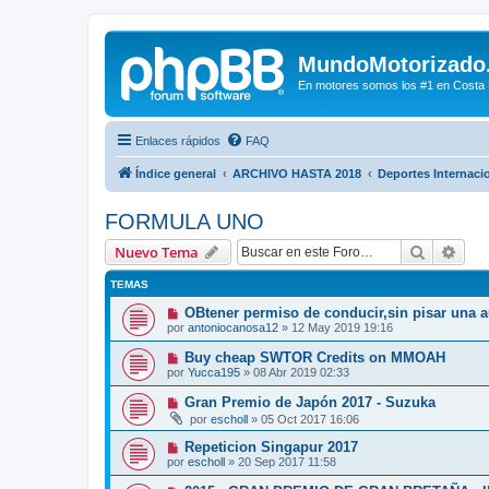
MundoMotorizado
En motores somos los #1 en Costa Ri
Enlaces rápidos
FAQ
Índice general
ARCHIVO HASTA 2018
Deportes Internaci
FORMULA UNO
Buscar
Bús
Nuevo Tema
TEMAS
OBtener permiso de conducir,sin pisar una 
por
antoniocanosa12
»
12 May 2019 19:16
Buy cheap SWTOR Credits on MMOAH
por
Yucca195
»
08 Abr 2019 02:33
Gran Premio de Japón 2017 - Suzuka
por
escholl
»
05 Oct 2017 16:06
Repeticion Singapur 2017
por
escholl
»
20 Sep 2017 11:58