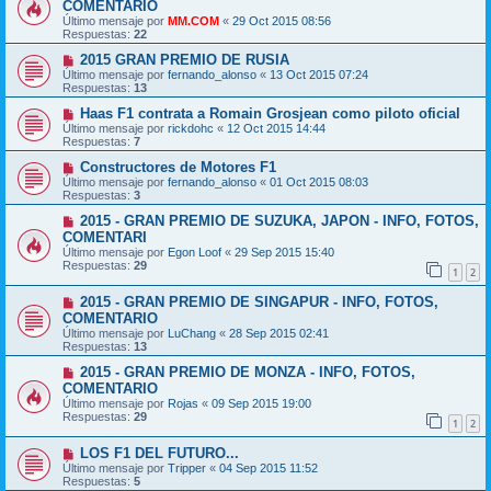
COMENTARIO
Último mensaje por
MM.COM
«
29 Oct 2015 08:56
Respuestas:
22
2015 GRAN PREMIO DE RUSIA
Último mensaje por
fernando_alonso
«
13 Oct 2015 07:24
Respuestas:
13
Haas F1 contrata a Romain Grosjean como piloto oficial
Último mensaje por
rickdohc
«
12 Oct 2015 14:44
Respuestas:
7
Constructores de Motores F1
Último mensaje por
fernando_alonso
«
01 Oct 2015 08:03
Respuestas:
3
2015 - GRAN PREMIO DE SUZUKA, JAPON - INFO, FOTOS,
COMENTARI
Último mensaje por
Egon Loof
«
29 Sep 2015 15:40
Respuestas:
29
1
2
2015 - GRAN PREMIO DE SINGAPUR - INFO, FOTOS,
COMENTARIO
Último mensaje por
LuChang
«
28 Sep 2015 02:41
Respuestas:
13
2015 - GRAN PREMIO DE MONZA - INFO, FOTOS,
COMENTARIO
Último mensaje por
Rojas
«
09 Sep 2015 19:00
Respuestas:
29
1
2
LOS F1 DEL FUTURO...
Último mensaje por
Tripper
«
04 Sep 2015 11:52
Respuestas:
5