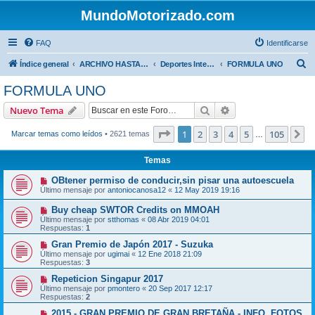
MundoMotorizado.com
FAQ
Identificarse
B
Índice general
ARCHIVO HASTA 2018
Deportes Internacionales
FORMULA UNO
u
FORMULA UNO
s
Buscar
Búsqueda avanzad
Nuevo Tema
c
a
Página
1
de
105
1
2
3
4
5
105
S
Marcar temas como leídos
• 2621 temas
…
r
Temas
OBtener permiso de conducir,sin pisar una autoescuela
Último mensaje por
antoniocanosa12
«
12 May 2019 19:16
Buy cheap SWTOR Credits on MMOAH
Último mensaje por
stthomas
«
08 Abr 2019 04:01
Respuestas:
1
Gran Premio de Japón 2017 - Suzuka
Último mensaje por
ugimai
«
12 Ene 2018 21:09
Respuestas:
3
Repeticion Singapur 2017
Último mensaje por
pmontero
«
20 Sep 2017 12:17
Respuestas:
2
2015 - GRAN PREMIO DE GRAN BRETAÑA - INFO, FOTOS,