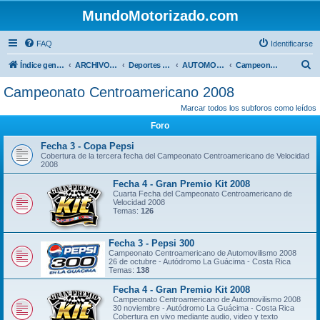
MundoMotorizado.com
FAQ
Identificarse
B
Índice general
ARCHIVO HASTA 2018
Deportes Internacionales
AUTOMOVILISMO DE CENTROAMERICA
Campeonato Centroamericano 2008
u
Campeonato Centroamericano 2008
s
Marcar todos los subforos como leídos
c
Foro
a
Fecha 3 - Copa Pepsi
r
Cobertura de la tercera fecha del Campeonato Centroamericano de Velocidad
2008
Fecha 4 - Gran Premio Kit 2008
Cuarta Fecha del Campeonato Centroamericano de
Velocidad 2008
Temas:
126
Fecha 3 - Pepsi 300
Campeonato Centroamericano de Automovilismo 2008
26 de octubre - Autódromo La Guácima - Costa Rica
Temas:
138
Fecha 4 - Gran Premio Kit 2008
Campeonato Centroamericano de Automovilismo 2008
30 noviembre - Autódromo La Guácima - Costa Rica
Cobertura en vivo mediante audio, video y texto