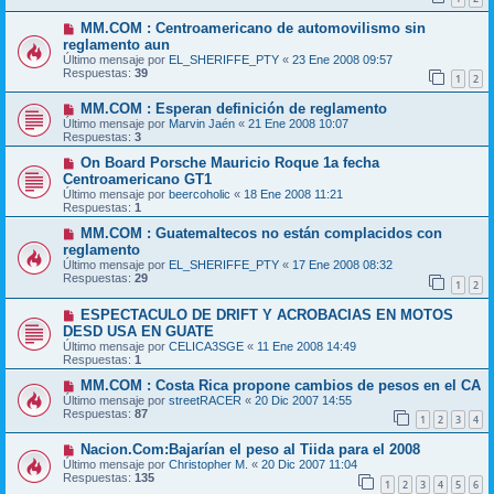
MM.COM : Centroamericano de automovilismo sin
reglamento aun
Último mensaje por
EL_SHERIFFE_PTY
«
23 Ene 2008 09:57
Respuestas:
39
1
2
MM.COM : Esperan definición de reglamento
Último mensaje por
Marvin Jaén
«
21 Ene 2008 10:07
Respuestas:
3
On Board Porsche Mauricio Roque 1a fecha
Centroamericano GT1
Último mensaje por
beercoholic
«
18 Ene 2008 11:21
Respuestas:
1
MM.COM : Guatemaltecos no están complacidos con
reglamento
Último mensaje por
EL_SHERIFFE_PTY
«
17 Ene 2008 08:32
Respuestas:
29
1
2
ESPECTACULO DE DRIFT Y ACROBACIAS EN MOTOS
DESD USA EN GUATE
Último mensaje por
CELICA3SGE
«
11 Ene 2008 14:49
Respuestas:
1
MM.COM : Costa Rica propone cambios de pesos en el CA
Último mensaje por
streetRACER
«
20 Dic 2007 14:55
Respuestas:
87
1
2
3
4
Nacion.Com:Bajarían el peso al Tiida para el 2008
Último mensaje por
Christopher M.
«
20 Dic 2007 11:04
Respuestas:
135
1
2
3
4
5
6