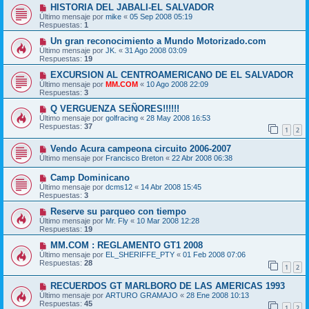
HISTORIA DEL JABALI-EL SALVADOR
Último mensaje por
mike
«
05 Sep 2008 05:19
Respuestas:
1
Un gran reconocimiento a Mundo Motorizado.com
Último mensaje por
JK.
«
31 Ago 2008 03:09
Respuestas:
19
EXCURSION AL CENTROAMERICANO DE EL SALVADOR
Último mensaje por
MM.COM
«
10 Ago 2008 22:09
Respuestas:
3
Q VERGUENZA SEÑORES!!!!!!
Último mensaje por
golfracing
«
28 May 2008 16:53
Respuestas:
37
1
2
Vendo Acura campeona circuito 2006-2007
Último mensaje por
Francisco Breton
«
22 Abr 2008 06:38
Camp Dominicano
Último mensaje por
dcms12
«
14 Abr 2008 15:45
Respuestas:
3
Reserve su parqueo con tiempo
Último mensaje por
Mr. Fly
«
10 Mar 2008 12:28
Respuestas:
19
MM.COM : REGLAMENTO GT1 2008
Último mensaje por
EL_SHERIFFE_PTY
«
01 Feb 2008 07:06
Respuestas:
28
1
2
RECUERDOS GT MARLBORO DE LAS AMERICAS 1993
Último mensaje por
ARTURO GRAMAJO
«
28 Ene 2008 10:13
Respuestas:
45
1
2