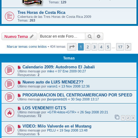
Temas:
129
Tres Horas de Costa Rica
Cobertura de las Tres Horas de Costa Rica 2009
Temas:
263
Buscar
Búsqueda avanzad
Nuevo Tema
Página
1
de
17
1
2
3
4
5
17
Sig
Marcar temas como leídos
• 404 temas
…
Temas
Calendario 2009: Autodromo El Jabali
Último mensaje por
mike
«
07 Ene 2009 00:27
Respuestas:
2
Nuevo auto de LUIS MENDEZ??
Último mensaje por
varon1
«
13 Nov 2008 12:36
PROGRAMACION DEL CENTROAMERICANO POR SPEED
Último mensaje por
jbenjaminbl26
«
30 Sep 2008 13:17
LOS VENDEN!!!! GT1'S
Último mensaje por
+GTR+kitos+GTR+
«
26 Sep 2008 20:21
Respuestas:
72
1
2
3
VIDEO: Milo Valverde en el Mustang
Último mensaje por
PELU
«
19 Sep 2008 13:48
Respuestas:
5