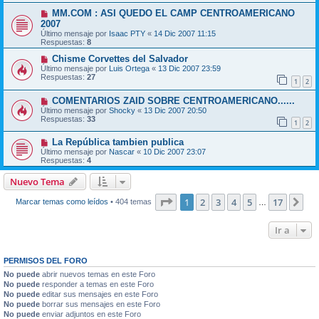
MM.COM : ASI QUEDO EL CAMP CENTROAMERICANO
2007
Último mensaje por
Isaac PTY
«
14 Dic 2007 11:15
Respuestas:
8
Chisme Corvettes del Salvador
Último mensaje por
Luis Ortega
«
13 Dic 2007 23:59
Respuestas:
27
1
2
COMENTARIOS ZAID SOBRE CENTROAMERICANO......
Último mensaje por
Shocky
«
13 Dic 2007 20:50
Respuestas:
33
1
2
La República tambien publica
Último mensaje por
Nascar
«
10 Dic 2007 23:07
Respuestas:
4
Nuevo Tema
Página
1
de
17
1
2
3
4
5
17
Sig
Marcar temas como leídos
• 404 temas
…
Ir a
PERMISOS DEL FORO
No puede
abrir nuevos temas en este Foro
No puede
responder a temas en este Foro
No puede
editar sus mensajes en este Foro
No puede
borrar sus mensajes en este Foro
No puede
enviar adjuntos en este Foro