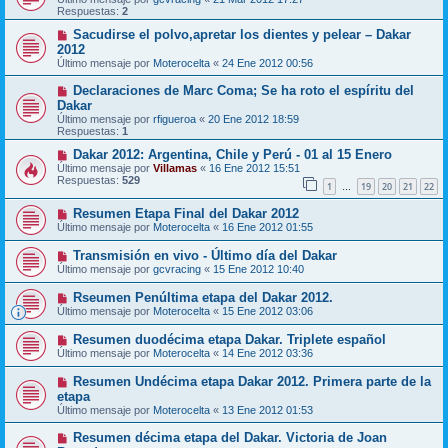
Respuestas:
2
Sacudirse el polvo,apretar los dientes y pelear – Dakar
2012
Último mensaje por
Moterocelta
«
24 Ene 2012 00:56
Declaraciones de Marc Coma; Se ha roto el espíritu del
Dakar
Último mensaje por
rfigueroa
«
20 Ene 2012 18:59
Respuestas:
1
Dakar 2012: Argentina, Chile y Perú - 01 al 15 Enero
Último mensaje por
Villamas
«
16 Ene 2012 15:51
Respuestas:
529
1
19
20
21
22
…
Resumen Etapa Final del Dakar 2012
Último mensaje por
Moterocelta
«
16 Ene 2012 01:55
Transmisión en vivo - Último día del Dakar
Último mensaje por
gcvracing
«
15 Ene 2012 10:40
Rseumen Penúltima etapa del Dakar 2012.
Último mensaje por
Moterocelta
«
15 Ene 2012 03:06
Resumen duodécima etapa Dakar. Triplete español
Último mensaje por
Moterocelta
«
14 Ene 2012 03:36
Resumen Undécima etapa Dakar 2012. Primera parte de la
etapa
Último mensaje por
Moterocelta
«
13 Ene 2012 01:53
Resumen décima etapa del Dakar. Victoria de Joan