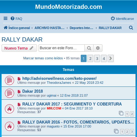
MundoMotorizado.com
FAQ
Identificarse
B
Índice general
ARCHIVO HASTA 2018
Deportes Internacionales
RALLY DAKAR
u
RALLY DAKAR
s
Buscar
Búsqueda avanzad
Nuevo Tema
c
a
1
2
3
4
Siguiente
Marcar temas como leídos
• 85 temas
r
Temas
http://advisorwellness.com/keto-power/
Último mensaje por
TheodoraJames
«
22 May 2018 23:42
Dakar 2018
Último mensaje por
ugimai
«
12 Ene 2018 21:07
RALLY DAKAR 2017 : SEGUIMIENTO Y COBERTURA
Último mensaje por
MM.COM
«
04 Ene 2017 18:10
Respuestas:
37
1
2
RALLY DAKAR 2016 - FOTOS, COMENTARIOS, UPDATES...
Último mensaje por
magueto
«
15 Ene 2016 17:00
Respuestas:
53
1
2
3