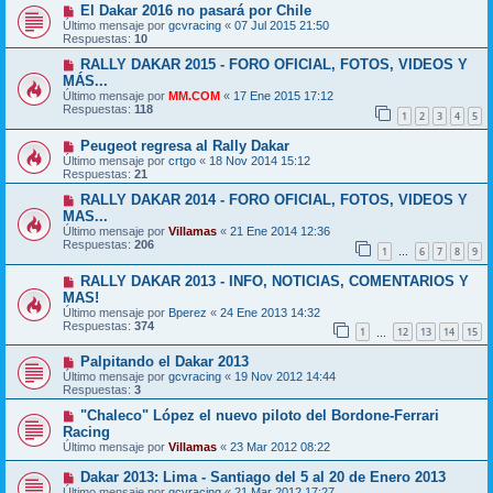
El Dakar 2016 no pasará por Chile
Último mensaje por
gcvracing
«
07 Jul 2015 21:50
Respuestas:
10
RALLY DAKAR 2015 - FORO OFICIAL, FOTOS, VIDEOS Y
MÁS...
Último mensaje por
MM.COM
«
17 Ene 2015 17:12
Respuestas:
118
1
2
3
4
5
Peugeot regresa al Rally Dakar
Último mensaje por
crtgo
«
18 Nov 2014 15:12
Respuestas:
21
RALLY DAKAR 2014 - FORO OFICIAL, FOTOS, VIDEOS Y
MAS...
Último mensaje por
Villamas
«
21 Ene 2014 12:36
Respuestas:
206
1
6
7
8
9
…
RALLY DAKAR 2013 - INFO, NOTICIAS, COMENTARIOS Y
MAS!
Último mensaje por
Bperez
«
24 Ene 2013 14:32
Respuestas:
374
1
12
13
14
15
…
Palpitando el Dakar 2013
Último mensaje por
gcvracing
«
19 Nov 2012 14:44
Respuestas:
3
"Chaleco" López el nuevo piloto del Bordone-Ferrari
Racing
Último mensaje por
Villamas
«
23 Mar 2012 08:22
Dakar 2013: Lima - Santiago del 5 al 20 de Enero 2013
Último mensaje por
gcvracing
«
21 Mar 2012 17:27