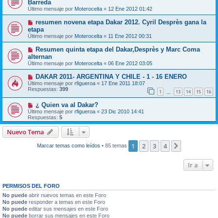
Barreda
Último mensaje por
Moterocelta
«
12 Ene 2012 01:42
resumen novena etapa Dakar 2012. Cyril Desprès gana la
etapa
Último mensaje por
Moterocelta
«
11 Ene 2012 00:31
Resumen quinta etapa del Dakar,Desprès y Marc Coma
alternan
Último mensaje por
Moterocelta
«
06 Ene 2012 03:05
DAKAR 2011- ARGENTINA Y CHILE - 1 - 16 ENERO
Último mensaje por
rfigueroa
«
17 Ene 2011 18:07
Respuestas:
399
1
13
14
15
16
…
¿ Quien va al Dakar?
Último mensaje por
rfigueroa
«
23 Dic 2010 14:41
Respuestas:
5
Nuevo Tema
1
2
3
4
Siguiente
Marcar temas como leídos
• 85 temas
Ir a
PERMISOS DEL FORO
No puede
abrir nuevos temas en este Foro
No puede
responder a temas en este Foro
No puede
editar sus mensajes en este Foro
No puede
borrar sus mensajes en este Foro