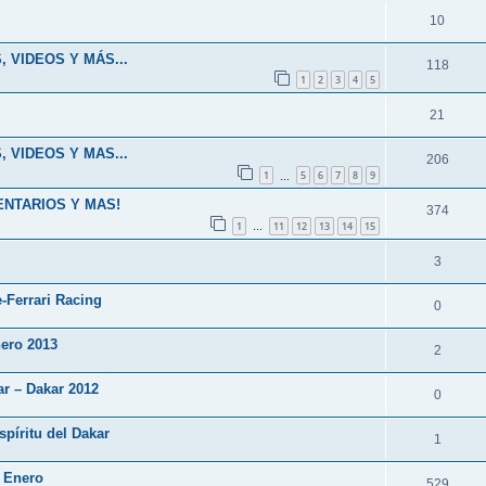
10
, VIDEOS Y MÁS...
118
1
2
3
4
5
21
, VIDEOS Y MAS...
206
1
5
6
7
8
9
…
MENTARIOS Y MAS!
374
1
11
12
13
14
15
…
3
-Ferrari Racing
0
nero 2013
2
ar – Dakar 2012
0
píritu del Dakar
1
5 Enero
529