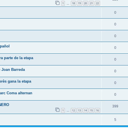
1
18
19
20
21
22
…
0
0
0
spañol
0
 parte de la etapa
0
e Joan Barreda
0
rès gana la etapa
0
arc Coma alternan
0
ENERO
399
1
12
13
14
15
16
…
5