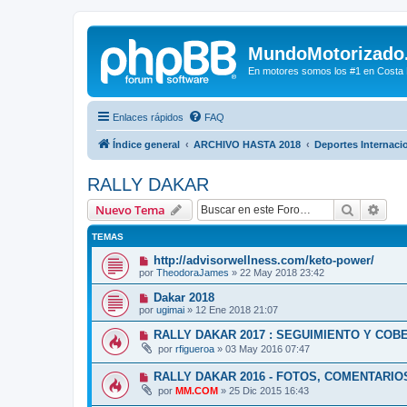
MundoMotorizado
En motores somos los #1 en Costa Ri
Enlaces rápidos
FAQ
Índice general
ARCHIVO HASTA 2018
Deportes Internaci
RALLY DAKAR
Buscar
Bús
Nuevo Tema
TEMAS
http://advisorwellness.com/keto-power/
por
TheodoraJames
»
22 May 2018 23:42
Dakar 2018
por
ugimai
»
12 Ene 2018 21:07
RALLY DAKAR 2017 : SEGUIMIENTO Y COB
por
rfigueroa
»
03 May 2016 07:47
RALLY DAKAR 2016 - FOTOS, COMENTARIOS
por
MM.COM
»
25 Dic 2015 16:43