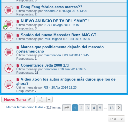
Respuestas:
3
Dong Feng fabrica estas marcas??
Último mensaje por
nissand22
«
28 Ago 2014 13:20
Respuestas:
2
NUEVO ANUNCIO DE TV DEL SMART !
Último mensaje por
JCB
«
05 Ago 2014 19:15
Respuestas:
3
Sonido del nuevo Mercedes Benz AMG GT
Último mensaje por
Paul Delgado
«
21 Jul 2014 15:06
Marcas que posiblemente dejarán del mercado
norteamericano
Último mensaje por
maemiranda
«
03 Jul 2014 13:45
Respuestas:
1
Comentarios Jetta 2008 1,5l
Último mensaje por
pmontero
«
18 Jun 2014 10:05
Respuestas:
21
Video ¿Son los autos antiguos más duros que los de
ahora?
Último mensaje por
RS
«
20 Abr 2014 19:23
Respuestas:
7
Nuevo Tema
Página
1
de
13
1
2
3
4
5
13
Sig
Marcar temas como leídos
• 317 temas
…
Ir a