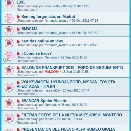
1981
Último mensaje por
seocuenta
«
09 Sep 2016 11:20
Respuestas:
4
Renting furgonetas en Madrid
Último mensaje por
fernando_alonso
«
08 Oct 2015 07:36
BMW M1
Último mensaje por
fernando_alonso
«
05 Oct 2015 07:32
partidos online en vivo
Último mensaje por
fernando_alonso
«
02 Oct 2015 09:29
¿Còmo se hace?
Último mensaje por
Nemesis
«
19 Sep 2015 11:20
Respuestas:
5
SALON DE FRANKFURT 2015 - FORO DE SEGUIMIENTO
Último mensaje por
MM.COM
«
16 Sep 2015 09:56
Respuestas:
5
VOLKSWAGEN, HYUNDAI, FORD, NISSAN, TOYOTA
AFECTADAS - TIAJIN
Último mensaje por
nissand22
«
23 Ago 2015 17:44
Respuestas:
2
SWINCAR Spider Electric
Último mensaje por
Nemesis
«
03 Ago 2015 23:02
Respuestas:
2
FILTRAN FOTOS DE LA NUEVA MITSUBISHI MONTERO
Último mensaje por
M3sta
«
20 Jul 2015 13:14
Respuestas:
9
PRESENTACION DEL NUEVO ALFA ROMEO GIULIA