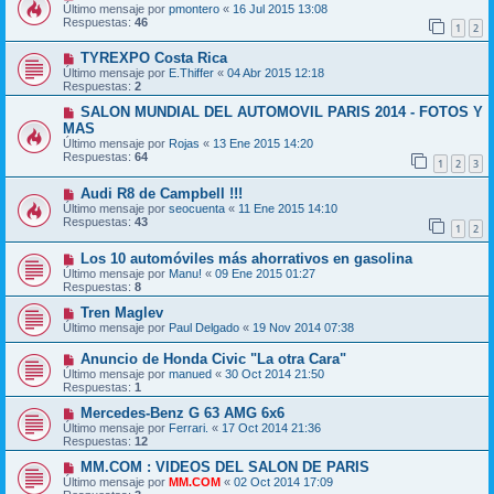
Último mensaje por
pmontero
«
16 Jul 2015 13:08
Respuestas:
46
1
2
TYREXPO Costa Rica
Último mensaje por
E.Thiffer
«
04 Abr 2015 12:18
Respuestas:
2
SALON MUNDIAL DEL AUTOMOVIL PARIS 2014 - FOTOS Y
MAS
Último mensaje por
Rojas
«
13 Ene 2015 14:20
Respuestas:
64
1
2
3
Audi R8 de Campbell !!!
Último mensaje por
seocuenta
«
11 Ene 2015 14:10
Respuestas:
43
1
2
Los 10 automóviles más ahorrativos en gasolina
Último mensaje por
Manu!
«
09 Ene 2015 01:27
Respuestas:
8
Tren Maglev
Último mensaje por
Paul Delgado
«
19 Nov 2014 07:38
Anuncio de Honda Civic "La otra Cara"
Último mensaje por
manued
«
30 Oct 2014 21:50
Respuestas:
1
Mercedes-Benz G 63 AMG 6x6
Último mensaje por
Ferrari.
«
17 Oct 2014 21:36
Respuestas:
12
MM.COM : VIDEOS DEL SALON DE PARIS
Último mensaje por
MM.COM
«
02 Oct 2014 17:09