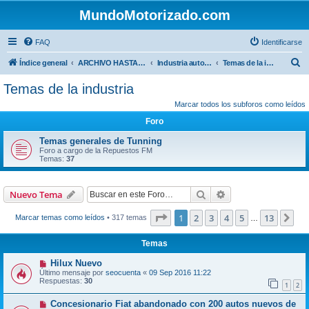
MundoMotorizado.com
FAQ
Identificarse
B
Índice general
ARCHIVO HASTA 2018
Industria automotriz
Temas de la industria
u
Temas de la industria
s
Marcar todos los subforos como leídos
c
Foro
a
Temas generales de Tunning
r
Foro a cargo de la Repuestos FM
Temas:
37
Buscar
Búsqueda avanzad
Nuevo Tema
Página
1
de
13
1
2
3
4
5
13
Sig
Marcar temas como leídos
• 317 temas
…
Temas
Hilux Nuevo
Último mensaje por
seocuenta
«
09 Sep 2016 11:22
Respuestas:
30
1
2
Concesionario Fiat abandonado con 200 autos nuevos de