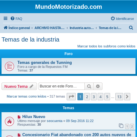
MundoMotorizado.com
FAQ
Identificarse
B
Índice general
ARCHIVO HASTA 2018
Industria automotriz
Temas de la industria
u
Temas de la industria
s
Marcar todos los subforos como leídos
c
Foro
a
Temas generales de Tunning
r
Foro a cargo de la Repuestos FM
Temas:
37
Buscar
Búsqueda avanzad
Nuevo Tema
Página
1
de
13
1
2
3
4
5
13
Sig
Marcar temas como leídos
• 317 temas
…
Temas
Hilux Nuevo
Último mensaje por
seocuenta
«
09 Sep 2016 11:22
Respuestas:
30
1
2
Concesionario Fiat abandonado con 200 autos nuevos de