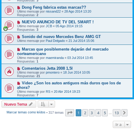
Respuestas:
3
Dong Feng fabrica estas marcas??
Último mensaje por
nissand22
«
28 Ago 2014 13:20
Respuestas:
2
NUEVO ANUNCIO DE TV DEL SMART !
Último mensaje por
JCB
«
05 Ago 2014 19:15
Respuestas:
3
Sonido del nuevo Mercedes Benz AMG GT
Último mensaje por
Paul Delgado
«
21 Jul 2014 15:06
Marcas que posiblemente dejarán del mercado
norteamericano
Último mensaje por
maemiranda
«
03 Jul 2014 13:45
Respuestas:
1
Comentarios Jetta 2008 1,5l
Último mensaje por
pmontero
«
18 Jun 2014 10:05
Respuestas:
21
Video ¿Son los autos antiguos más duros que los de
ahora?
Último mensaje por
RS
«
20 Abr 2014 19:23
Respuestas:
7
Nuevo Tema
Página
1
de
13
1
2
3
4
5
13
Sig
Marcar temas como leídos
• 317 temas
…
Ir a