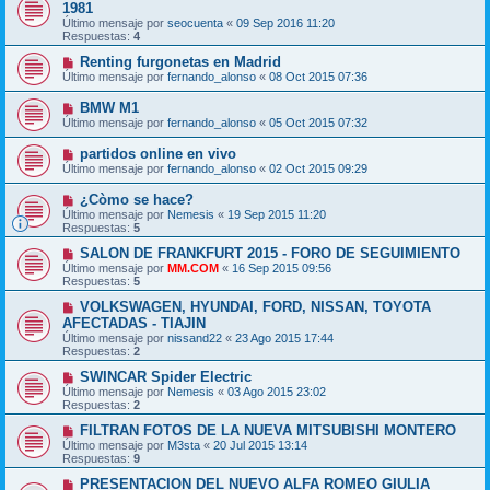
1981
Último mensaje por
seocuenta
«
09 Sep 2016 11:20
Respuestas:
4
Renting furgonetas en Madrid
Último mensaje por
fernando_alonso
«
08 Oct 2015 07:36
BMW M1
Último mensaje por
fernando_alonso
«
05 Oct 2015 07:32
partidos online en vivo
Último mensaje por
fernando_alonso
«
02 Oct 2015 09:29
¿Còmo se hace?
Último mensaje por
Nemesis
«
19 Sep 2015 11:20
Respuestas:
5
SALON DE FRANKFURT 2015 - FORO DE SEGUIMIENTO
Último mensaje por
MM.COM
«
16 Sep 2015 09:56
Respuestas:
5
VOLKSWAGEN, HYUNDAI, FORD, NISSAN, TOYOTA
AFECTADAS - TIAJIN
Último mensaje por
nissand22
«
23 Ago 2015 17:44
Respuestas:
2
SWINCAR Spider Electric
Último mensaje por
Nemesis
«
03 Ago 2015 23:02
Respuestas:
2
FILTRAN FOTOS DE LA NUEVA MITSUBISHI MONTERO
Último mensaje por
M3sta
«
20 Jul 2015 13:14
Respuestas:
9
PRESENTACION DEL NUEVO ALFA ROMEO GIULIA