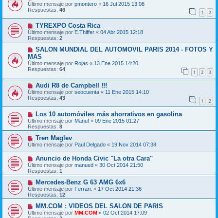
Último mensaje por
pmontero
«
16 Jul 2015 13:08
Respuestas:
46
1
2
TYREXPO Costa Rica
Último mensaje por
E.Thiffer
«
04 Abr 2015 12:18
Respuestas:
2
SALON MUNDIAL DEL AUTOMOVIL PARIS 2014 - FOTOS Y
MAS
Último mensaje por
Rojas
«
13 Ene 2015 14:20
Respuestas:
64
1
2
3
Audi R8 de Campbell !!!
Último mensaje por
seocuenta
«
11 Ene 2015 14:10
Respuestas:
43
1
2
Los 10 automóviles más ahorrativos en gasolina
Último mensaje por
Manu!
«
09 Ene 2015 01:27
Respuestas:
8
Tren Maglev
Último mensaje por
Paul Delgado
«
19 Nov 2014 07:38
Anuncio de Honda Civic "La otra Cara"
Último mensaje por
manued
«
30 Oct 2014 21:50
Respuestas:
1
Mercedes-Benz G 63 AMG 6x6
Último mensaje por
Ferrari.
«
17 Oct 2014 21:36
Respuestas:
12
MM.COM : VIDEOS DEL SALON DE PARIS
Último mensaje por
MM.COM
«
02 Oct 2014 17:09