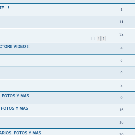
...!
1
11
32
1
2
TOR!! VIDEO !!
4
6
9
2
, FOTOS Y MAS
0
, FOTOS Y MAS
16
16
ARIOS, FOTOS Y MAS
20