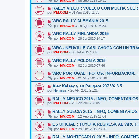
por
MM.COM
»
08 Sep 2015 19:10
RALLY VIDEO : VUELCO CON MUCHA SUERTE
por
MM.COM
»
31 Ago 2015 11:33
WRC RALLY ALEMANIA 2015
por
MM.COM
»
19 Ago 2015 06:33
WRC RALLY FINLANDIA 2015
por
MM.COM
»
29 Jul 2015 14:17
WRC - NEUVILLE CASI CHOCA CON UN TRAC
por
MM.COM
»
09 Jul 2015 10:16
WRC RALLY POLONIA 2015
por
MM.COM
»
02 Jul 2015 07:46
WRC PORTUGAL - FOTOS, INFORMACION...
por
MM.COM
»
21 May 2015 09:16
Alex Kelsey y su Peugeot 207 V6 3.5
por
Nemesis
»
26 Abr 2015 21:21
RALLY MEXICO 2015 - INFO, COMENTARIOS
por
MM.COM
»
25 Feb 2015 08:05
RALLY SUECIA 2015 - INFO, COMENTARIOS
por
MM.COM
»
12 Feb 2015 11:04
ES OFICIAL : TOYOTA REGRESA AL WRC !!!
por
MM.COM
»
29 Ene 2015 23:02
RALLY MONTECARLO 2015 - INFO, COMENT