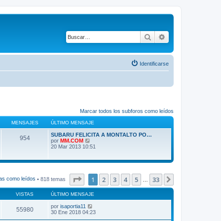
Buscar
Búsqueda avanza
Identificarse
Marcar todos los subforos como leídos
MENSAJES
ÚLTIMO MENSAJE
SUBARU FELICITA A MONTALTO PO…
954
V
por
MM.COM
e
20 Mar 2013 10:51
r
ú
l
t
i
Página
1
de
33
1
2
3
4
5
33
Siguiente
as como leídos
• 818 temas
…
m
o
m
VISTAS
ÚLTIMO MENSAJE
e
n
por
isaportia11
55980
s
30 Ene 2018 04:23
a