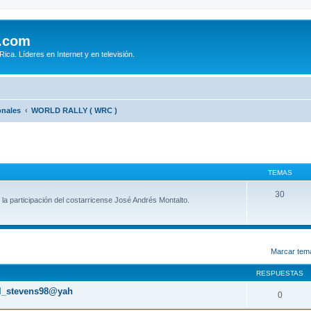
.com
ca. Líderes en Internet y en televisión.
onales
WORLD RALLY ( WRC )
TEMAS
30
la participación del costarricense José Andrés Montalto.
queda avanzada
Marcar tem
RESPUESTAS
aul_stevens98@yah
0