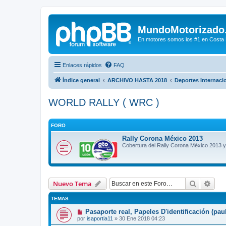
MundoMotorizado
En motores somos los #1 en Costa Ri
Enlaces rápidos
FAQ
Índice general
ARCHIVO HASTA 2018
Deportes Internaci
WORLD RALLY ( WRC )
FORO
Rally Corona México 2013
Cobertura del Rally Corona México 2013 y 
Buscar
Bús
Nuevo Tema
TEMAS
Pasaporte real, Papeles D'identificación (p
por
isaportia11
»
30 Ene 2018 04:23