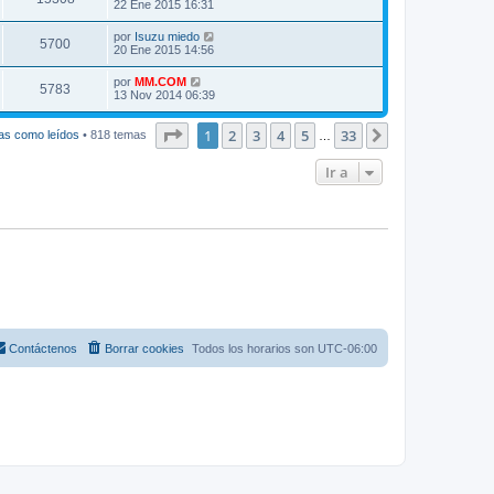
22 Ene 2015 16:31
por
Isuzu miedo
5700
20 Ene 2015 14:56
por
MM.COM
5783
13 Nov 2014 06:39
Página
1
de
33
1
2
3
4
5
33
Siguiente
as como leídos
• 818 temas
…
Ir a
Contáctenos
Borrar cookies
Todos los horarios son
UTC-06:00