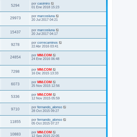
j
por
casimiro
e
5294
01 Ene 2018 15:23
por
marcosluna
29973
20 Jul 2017 04:21
por
marcosluna
15437
20 Jul 2017 04:17
por
correcaminos
9278
22 Abr 2016 03:41
por
MM.COM
24854
24 Ene 2016 06:48
por
MM.COM
7298
16 Dic 2015 13:33
por
MM.COM
6073
25 Nov 2015 12:56
por
MM.COM
5336
12 Nov 2015 05:59
por
fernando_alonso
9710
28 Oct 2015 09:27
por
fernando_alonso
11855
05 Oct 2015 07:27
por
MM.COM
10883
12 Sep 2015 22:05