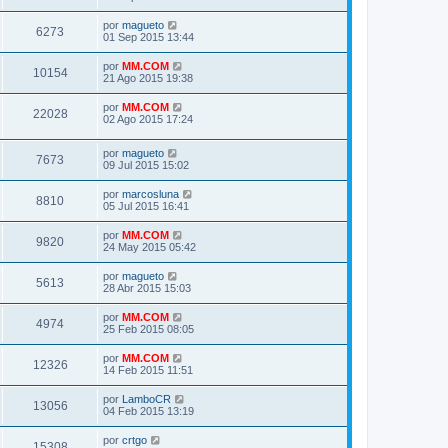
por
magueto
6273
01 Sep 2015 13:44
por
MM.COM
10154
21 Ago 2015 19:38
por
MM.COM
22028
02 Ago 2015 17:24
por
magueto
7673
09 Jul 2015 15:02
por
marcosluna
8810
05 Jul 2015 16:41
por
MM.COM
9820
24 May 2015 05:42
por
magueto
5613
28 Abr 2015 15:03
por
MM.COM
4974
25 Feb 2015 08:05
por
MM.COM
12326
14 Feb 2015 11:51
por
LamboCR
13056
04 Feb 2015 13:19
por
crtgo
15308