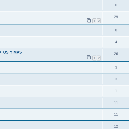
0
29
1
2
8
4
FOTOS Y MAS
26
1
2
3
3
1
11
11
12