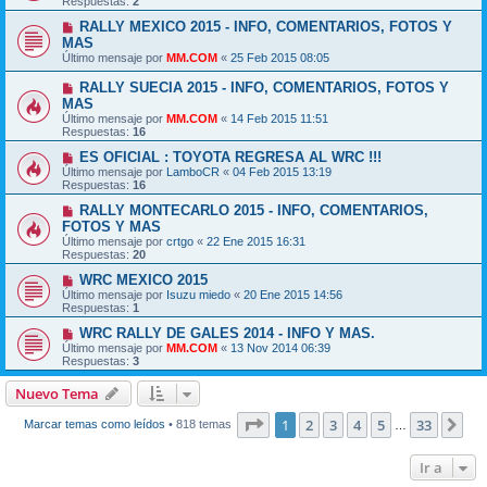
Respuestas:
2
RALLY MEXICO 2015 - INFO, COMENTARIOS, FOTOS Y
MAS
Último mensaje por
MM.COM
«
25 Feb 2015 08:05
RALLY SUECIA 2015 - INFO, COMENTARIOS, FOTOS Y
MAS
Último mensaje por
MM.COM
«
14 Feb 2015 11:51
Respuestas:
16
ES OFICIAL : TOYOTA REGRESA AL WRC !!!
Último mensaje por
LamboCR
«
04 Feb 2015 13:19
Respuestas:
16
RALLY MONTECARLO 2015 - INFO, COMENTARIOS,
FOTOS Y MAS
Último mensaje por
crtgo
«
22 Ene 2015 16:31
Respuestas:
20
WRC MEXICO 2015
Último mensaje por
Isuzu miedo
«
20 Ene 2015 14:56
Respuestas:
1
WRC RALLY DE GALES 2014 - INFO Y MAS.
Último mensaje por
MM.COM
«
13 Nov 2014 06:39
Respuestas:
3
Nuevo Tema
Página
1
de
33
1
2
3
4
5
33
Sig
Marcar temas como leídos
• 818 temas
…
Ir a