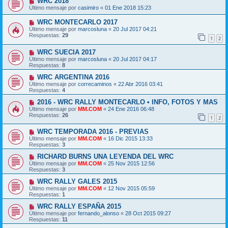
WRC 2018
Último mensaje por
casimiro
«
01 Ene 2018 15:23
WRC MONTECARLO 2017
Último mensaje por
marcosluna
«
20 Jul 2017 04:21
Respuestas:
29
1
2
WRC SUECIA 2017
Último mensaje por
marcosluna
«
20 Jul 2017 04:17
Respuestas:
8
WRC ARGENTINA 2016
Último mensaje por
correcaminos
«
22 Abr 2016 03:41
Respuestas:
4
2016 - WRC RALLY MONTECARLO • INFO, FOTOS Y MAS
Último mensaje por
MM.COM
«
24 Ene 2016 06:48
Respuestas:
26
1
2
WRC TEMPORADA 2016 - PREVIAS
Último mensaje por
MM.COM
«
16 Dic 2015 13:33
Respuestas:
3
RICHARD BURNS UNA LEYENDA DEL WRC
Último mensaje por
MM.COM
«
25 Nov 2015 12:56
Respuestas:
3
WRC RALLY GALES 2015
Último mensaje por
MM.COM
«
12 Nov 2015 05:59
Respuestas:
1
WRC RALLY ESPAÑA 2015
Último mensaje por
fernando_alonso
«
28 Oct 2015 09:27
Respuestas:
11