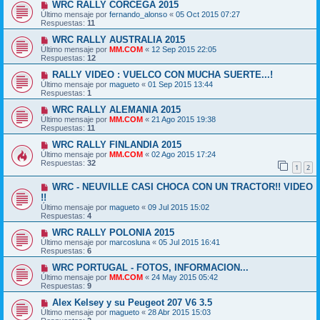
WRC RALLY CORCEGA 2015
Último mensaje por
fernando_alonso
«
05 Oct 2015 07:27
Respuestas:
11
WRC RALLY AUSTRALIA 2015
Último mensaje por
MM.COM
«
12 Sep 2015 22:05
Respuestas:
12
RALLY VIDEO : VUELCO CON MUCHA SUERTE...!
Último mensaje por
magueto
«
01 Sep 2015 13:44
Respuestas:
1
WRC RALLY ALEMANIA 2015
Último mensaje por
MM.COM
«
21 Ago 2015 19:38
Respuestas:
11
WRC RALLY FINLANDIA 2015
Último mensaje por
MM.COM
«
02 Ago 2015 17:24
Respuestas:
32
1
2
WRC - NEUVILLE CASI CHOCA CON UN TRACTOR!! VIDEO
!!
Último mensaje por
magueto
«
09 Jul 2015 15:02
Respuestas:
4
WRC RALLY POLONIA 2015
Último mensaje por
marcosluna
«
05 Jul 2015 16:41
Respuestas:
6
WRC PORTUGAL - FOTOS, INFORMACION...
Último mensaje por
MM.COM
«
24 May 2015 05:42
Respuestas:
9
Alex Kelsey y su Peugeot 207 V6 3.5
Último mensaje por
magueto
«
28 Abr 2015 15:03