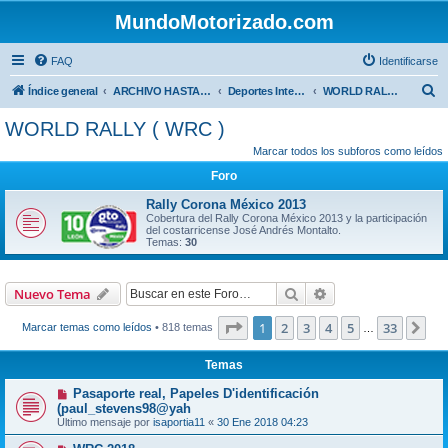
MundoMotorizado.com
FAQ
Identificarse
B
Índice general
ARCHIVO HASTA 2018
Deportes Internacionales
WORLD RALLY ( WRC )
u
WORLD RALLY ( WRC )
s
Marcar todos los subforos como leídos
c
Foro
a
Rally Corona México 2013
r
Cobertura del Rally Corona México 2013 y la participación
del costarricense José Andrés Montalto.
Temas:
30
Buscar
Búsqueda avanzad
Nuevo Tema
Página
1
de
33
1
2
3
4
5
33
Sig
Marcar temas como leídos
• 818 temas
…
Temas
Pasaporte real, Papeles D'identificación
(paul_stevens98@yah
Último mensaje por
isaportia11
«
30 Ene 2018 04:23