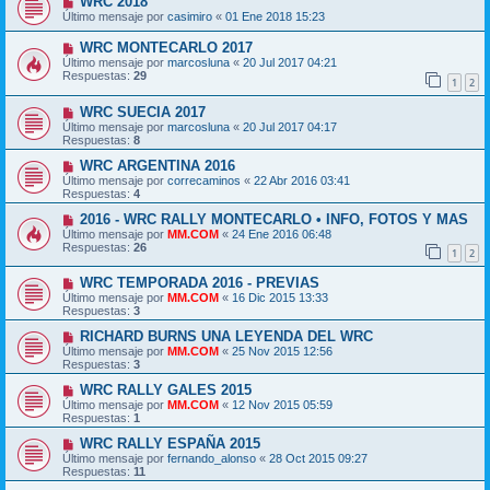
WRC 2018
Último mensaje por
casimiro
«
01 Ene 2018 15:23
WRC MONTECARLO 2017
Último mensaje por
marcosluna
«
20 Jul 2017 04:21
Respuestas:
29
1
2
WRC SUECIA 2017
Último mensaje por
marcosluna
«
20 Jul 2017 04:17
Respuestas:
8
WRC ARGENTINA 2016
Último mensaje por
correcaminos
«
22 Abr 2016 03:41
Respuestas:
4
2016 - WRC RALLY MONTECARLO • INFO, FOTOS Y MAS
Último mensaje por
MM.COM
«
24 Ene 2016 06:48
Respuestas:
26
1
2
WRC TEMPORADA 2016 - PREVIAS
Último mensaje por
MM.COM
«
16 Dic 2015 13:33
Respuestas:
3
RICHARD BURNS UNA LEYENDA DEL WRC
Último mensaje por
MM.COM
«
25 Nov 2015 12:56
Respuestas:
3
WRC RALLY GALES 2015
Último mensaje por
MM.COM
«
12 Nov 2015 05:59
Respuestas:
1
WRC RALLY ESPAÑA 2015
Último mensaje por
fernando_alonso
«
28 Oct 2015 09:27
Respuestas:
11