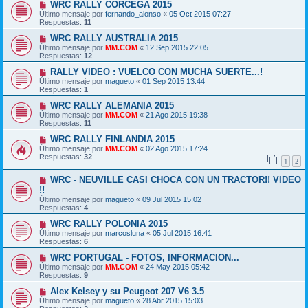
WRC RALLY CORCEGA 2015
Último mensaje por
fernando_alonso
«
05 Oct 2015 07:27
Respuestas:
11
WRC RALLY AUSTRALIA 2015
Último mensaje por
MM.COM
«
12 Sep 2015 22:05
Respuestas:
12
RALLY VIDEO : VUELCO CON MUCHA SUERTE...!
Último mensaje por
magueto
«
01 Sep 2015 13:44
Respuestas:
1
WRC RALLY ALEMANIA 2015
Último mensaje por
MM.COM
«
21 Ago 2015 19:38
Respuestas:
11
WRC RALLY FINLANDIA 2015
Último mensaje por
MM.COM
«
02 Ago 2015 17:24
Respuestas:
32
1
2
WRC - NEUVILLE CASI CHOCA CON UN TRACTOR!! VIDEO
!!
Último mensaje por
magueto
«
09 Jul 2015 15:02
Respuestas:
4
WRC RALLY POLONIA 2015
Último mensaje por
marcosluna
«
05 Jul 2015 16:41
Respuestas:
6
WRC PORTUGAL - FOTOS, INFORMACION...
Último mensaje por
MM.COM
«
24 May 2015 05:42
Respuestas:
9
Alex Kelsey y su Peugeot 207 V6 3.5
Último mensaje por
magueto
«
28 Abr 2015 15:03