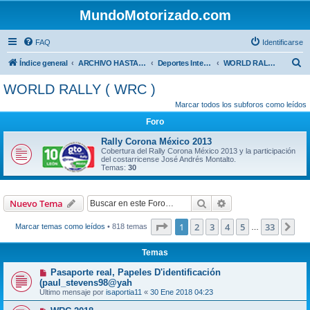
MundoMotorizado.com
FAQ
Identificarse
B
Índice general
ARCHIVO HASTA 2018
Deportes Internacionales
WORLD RALLY ( WRC )
u
WORLD RALLY ( WRC )
s
Marcar todos los subforos como leídos
c
Foro
a
Rally Corona México 2013
r
Cobertura del Rally Corona México 2013 y la participación
del costarricense José Andrés Montalto.
Temas:
30
Buscar
Búsqueda avanzad
Nuevo Tema
Página
1
de
33
1
2
3
4
5
33
Sig
Marcar temas como leídos
• 818 temas
…
Temas
Pasaporte real, Papeles D'identificación
(paul_stevens98@yah
Último mensaje por
isaportia11
«
30 Ene 2018 04:23