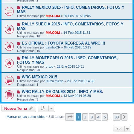
Respuestas:
2
RALLY MEXICO 2015 - INFO, COMENTARIOS, FOTOS Y
MAS
Último mensaje por
MM.COM
«
25 Feb 2015 08:05
RALLY SUECIA 2015 - INFO, COMENTARIOS, FOTOS Y
MAS
Último mensaje por
MM.COM
«
14 Feb 2015 11:51
Respuestas:
16
ES OFICIAL : TOYOTA REGRESA AL WRC !!!
Último mensaje por
LamboCR
«
04 Feb 2015 13:19
Respuestas:
16
RALLY MONTECARLO 2015 - INFO, COMENTARIOS,
FOTOS Y MAS
Último mensaje por
crtgo
«
22 Ene 2015 16:31
Respuestas:
20
WRC MEXICO 2015
Último mensaje por
Isuzu miedo
«
20 Ene 2015 14:56
Respuestas:
1
WRC RALLY DE GALES 2014 - INFO Y MAS.
Último mensaje por
MM.COM
«
13 Nov 2014 06:39
Respuestas:
3
Nuevo Tema
Página
1
de
33
1
2
3
4
5
33
Sig
Marcar temas como leídos
• 818 temas
…
Ir a