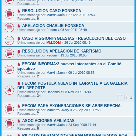
Último mensaje por
Beto-(S13)
«
31 May 2011 15:12
Respuestas:
1
RESOLUCION CASO FONSECA
Último mensaje por
Marvin Jaén
«
27 Abr 2011 20:53
Respuestas:
9
APELACION CHARLIE FONSECA
Último mensaje por
Fecom
«
08 Abr 2011 08:49
CASO RIGGIONI-YGLESIAS - RESOLUCION DEL CASO
Último mensaje por
MM.COM
«
26 Jul 2010 08:49
RESOLUCION APELACION DE KARTISMO
Último mensaje por
Fecom
«
13 Jul 2010 10:05
FECOM INFORMA:2 nuevos integrantes en el Comité
Ejecutivo
Último mensaje por
Marvin Jaén
«
09 Jul 2010 08:56
Respuestas:
2
FECOM POSTULA NUEVO INTEGRANTE A LA GALERIA
DEL DEPORTE
Último mensaje por
Danenbs
«
08 Nov 2009 16:41
Respuestas:
34
1
2
FECOM PARA EXONERACIONES SE ABRE BRECHA
Último mensaje por
MamertoColary
«
23 Sep 2009 17:53
Respuestas:
7
ASOCIACIONES AFILIADAS
Último mensaje por
Marvin Jaén
«
23 Sep 2009 17:44
Respuestas:
8
PILOTOS DESTACADOS SERAN HOMENAJEADOS POR