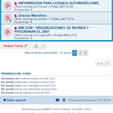
IMFORMACION PARA LICENCIA AUTOMODELISMO
Último mensaje por
Fecom
«
19 Ago 2007 16:28
Respuestas:
2
Gracias Marielitos
Último mensaje por
piconcr
«
23 May 2007 15:11
Respuestas:
6
MM.COM : ORGANIZACIONES SE REUNEN Y
PROGRAMAN EL 2007
Último mensaje por
Luguco26
«
28 Sep 2006 13:15
Respuestas:
3
Nuevo Tema
1
2
Siguiente
Marcar temas como leídos
• 35 temas
Ir a
PERMISOS DEL FORO
No puede
abrir nuevos temas en este Foro
No puede
responder a temas en este Foro
No puede
editar sus mensajes en este Foro
No puede
borrar sus mensajes en este Foro
No puede
enviar adjuntos en este Foro
Índice general
Todos los horarios son
UTC-06:00
Desarrollado por
phpBB
® Forum Software © phpBB Limited