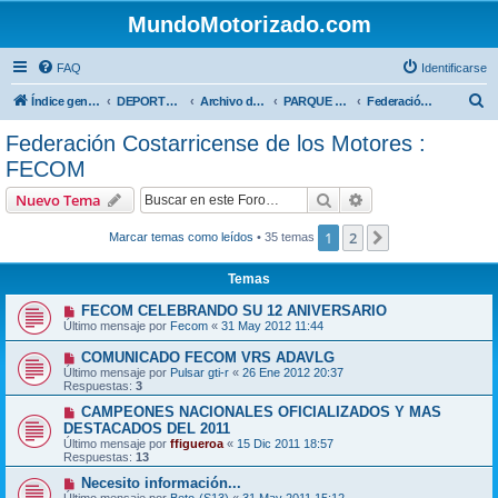
MundoMotorizado.com
FAQ
Identificarse
B
Índice general
DEPORTES NACIONALES
Archivo deportes nacionales
PARQUE VIVA - ANTIGUO AUTODROMO LA GUACIMA
Federación Costarricense de los Motores : FECOM
u
Federación Costarricense de los Motores :
s
FECOM
c
Buscar
Búsqueda avanzad
Nuevo Tema
a
r
1
2
Siguiente
Marcar temas como leídos
• 35 temas
Temas
FECOM CELEBRANDO SU 12 ANIVERSARIO
Último mensaje por
Fecom
«
31 May 2012 11:44
COMUNICADO FECOM VRS ADAVLG
Último mensaje por
Pulsar gti-r
«
26 Ene 2012 20:37
Respuestas:
3
CAMPEONES NACIONALES OFICIALIZADOS Y MAS
DESTACADOS DEL 2011
Último mensaje por
ffigueroa
«
15 Dic 2011 18:57
Respuestas:
13
Necesito información...