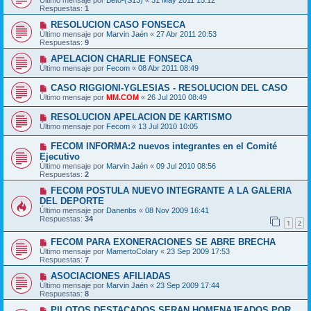
Último mensaje por
Beto-(S13)
«
31 May 2011 15:12
Respuestas:
1
RESOLUCION CASO FONSECA
Último mensaje por
Marvin Jaén
«
27 Abr 2011 20:53
Respuestas:
9
APELACION CHARLIE FONSECA
Último mensaje por
Fecom
«
08 Abr 2011 08:49
CASO RIGGIONI-YGLESIAS - RESOLUCION DEL CASO
Último mensaje por
MM.COM
«
26 Jul 2010 08:49
RESOLUCION APELACION DE KARTISMO
Último mensaje por
Fecom
«
13 Jul 2010 10:05
FECOM INFORMA:2 nuevos integrantes en el Comité
Ejecutivo
Último mensaje por
Marvin Jaén
«
09 Jul 2010 08:56
Respuestas:
2
FECOM POSTULA NUEVO INTEGRANTE A LA GALERIA
DEL DEPORTE
Último mensaje por
Danenbs
«
08 Nov 2009 16:41
Respuestas:
34
1
2
FECOM PARA EXONERACIONES SE ABRE BRECHA
Último mensaje por
MamertoColary
«
23 Sep 2009 17:53
Respuestas:
7
ASOCIACIONES AFILIADAS
Último mensaje por
Marvin Jaén
«
23 Sep 2009 17:44
Respuestas:
8
PILOTOS DESTACADOS SERAN HOMENAJEADOS POR