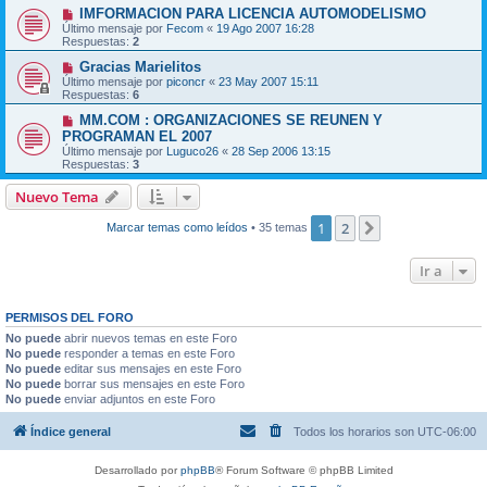
IMFORMACION PARA LICENCIA AUTOMODELISMO
Último mensaje por
Fecom
«
19 Ago 2007 16:28
Respuestas:
2
Gracias Marielitos
Último mensaje por
piconcr
«
23 May 2007 15:11
Respuestas:
6
MM.COM : ORGANIZACIONES SE REUNEN Y
PROGRAMAN EL 2007
Último mensaje por
Luguco26
«
28 Sep 2006 13:15
Respuestas:
3
Nuevo Tema
1
2
Siguiente
Marcar temas como leídos
• 35 temas
Ir a
PERMISOS DEL FORO
No puede
abrir nuevos temas en este Foro
No puede
responder a temas en este Foro
No puede
editar sus mensajes en este Foro
No puede
borrar sus mensajes en este Foro
No puede
enviar adjuntos en este Foro
Índice general
Todos los horarios son
UTC-06:00
Desarrollado por
phpBB
® Forum Software © phpBB Limited