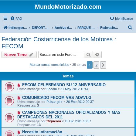
MundoMotorizado.com
FAQ
Identificarse
B
Índice general
DEPORTES NACIONALES
Archivo deportes nacionales
PARQUE VIVA - ANTIGUO AUTODROMO LA GUACIMA
Federación Costarricense de los Motores : FECOM
u
Federación Costarricense de los Motores :
s
FECOM
c
Buscar
Búsqueda avanzad
Nuevo Tema
a
r
1
2
Siguiente
Marcar temas como leídos
• 35 temas
Temas
FECOM CELEBRANDO SU 12 ANIVERSARIO
Último mensaje por
Fecom
«
31 May 2012 11:44
COMUNICADO FECOM VRS ADAVLG
Último mensaje por
Pulsar gti-r
«
26 Ene 2012 20:37
Respuestas:
3
CAMPEONES NACIONALES OFICIALIZADOS Y MAS
DESTACADOS DEL 2011
Último mensaje por
ffigueroa
«
15 Dic 2011 18:57
Respuestas:
13
Necesito información...