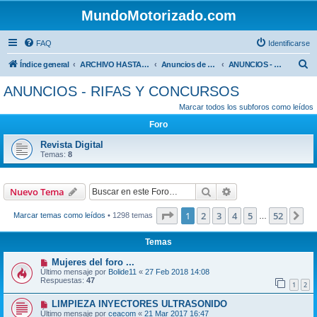
MundoMotorizado.com
FAQ
Identificarse
B
Índice general
ARCHIVO HASTA 2018
Anuncios de www.mundomotorizado.com
ANUNCIOS - RIFAS Y CONCURSOS
u
ANUNCIOS - RIFAS Y CONCURSOS
s
Marcar todos los subforos como leídos
c
Foro
a
Revista Digital
r
Temas:
8
Buscar
Búsqueda avanzad
Nuevo Tema
Página
1
de
52
1
2
3
4
5
52
Si
Marcar temas como leídos
• 1298 temas
…
Temas
Mujeres del foro ...
Último mensaje por
Bolide11
«
27 Feb 2018 14:08
Respuestas:
47
1
2
LIMPIEZA INYECTORES ULTRASONIDO
Último mensaje por
ceacom
«
21 Mar 2017 16:47