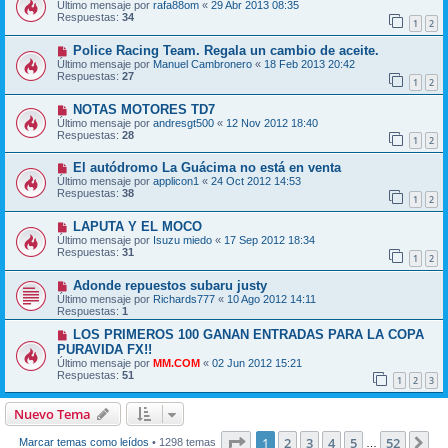
Último mensaje por
rafa88om
«
29 Abr 2013 08:35
Respuestas:
34
1
2
Police Racing Team. Regala un cambio de aceite.
Último mensaje por
Manuel Cambronero
«
18 Feb 2013 20:42
Respuestas:
27
1
2
NOTAS MOTORES TD7
Último mensaje por
andresgt500
«
12 Nov 2012 18:40
Respuestas:
28
1
2
El autódromo La Guácima no está en venta
Último mensaje por
applicon1
«
24 Oct 2012 14:53
Respuestas:
38
1
2
LAPUTA Y EL MOCO
Último mensaje por
Isuzu miedo
«
17 Sep 2012 18:34
Respuestas:
31
1
2
Adonde repuestos subaru justy
Último mensaje por
Richards777
«
10 Ago 2012 14:11
Respuestas:
1
LOS PRIMEROS 100 GANAN ENTRADAS PARA LA COPA
PURAVIDA FX!!
Último mensaje por
MM.COM
«
02 Jun 2012 15:21
Respuestas:
51
1
2
3
Nuevo Tema
Página
1
de
52
1
2
3
4
5
52
Si
Marcar temas como leídos
• 1298 temas
…