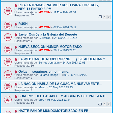
RIFA ENTRADAS PREMIER RUSH PARA FOREROS,
LUNES 13 ENERO 8 PM
Último mensaje por
MM.COM
«
11 Ene 2014 07:37
Respuestas:
47
1
2
RUSH
Último mensaje por
MM.COM
«
07 Ene 2014 09:12
Javier Quirós a la Galeria del Deporte
Último mensaje por
Guilletix02
«
28 Oct 2013 10:32
Respuestas:
7
NUEVA SECCION HUMOR MOTORIZADO
Último mensaje por
MM.COM
«
26 Jun 2013 21:20
Respuestas:
1
LA WEB CAM DE NURBURGRING.... ¿ SE ACUERDAN ?
Último mensaje por
Berrios Jonhatan
«
14 Jun 2013 12:05
Respuestas:
10
Gelas---- seguimos en lo mismo.
Último mensaje por
Eduardo Monge Z.
«
08 Jun 2013 21:25
Respuestas:
7
LA NACION HABLA DE LA GUACIMA NUEVAMENTE...
Último mensaje por
Manu!
«
23 May 2013 15:43
Respuestas:
4
FOREROS DEL PASADO... Y ALGUNOS DEL PRESENTE...
Último mensaje por
dilop
«
08 May 2013 11:34
Respuestas:
34
1
2
HAZTE FAN DE MUNDOMOTORIZADO EN FB