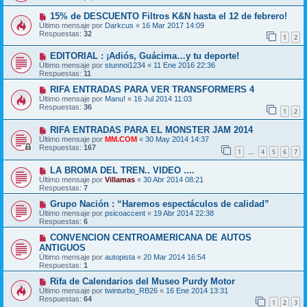
15% de DESCUENTO Filtros K&N hasta el 12 de febrero!
Último mensaje por
Darkcus
«
16 Mar 2017 14:09
Respuestas:
32
1
2
EDITORIAL : ¡Adiós, Guácima…y tu deporte!
Último mensaje por
stunnoi1234
«
11 Ene 2016 22:36
Respuestas:
11
RIFA ENTRADAS PARA VER TRANSFORMERS 4
Último mensaje por
Manu!
«
16 Jul 2014 11:03
Respuestas:
36
1
2
RIFA ENTRADAS PARA EL MONSTER JAM 2014
Último mensaje por
MM.COM
«
30 May 2014 14:37
Respuestas:
167
1
4
5
6
7
…
LA BROMA DEL TREN.. VIDEO ....
Último mensaje por
Villamas
«
30 Abr 2014 08:21
Respuestas:
7
Grupo Nación : “Haremos espectáculos de calidad”
Último mensaje por
psicoaccent
«
19 Abr 2014 22:38
Respuestas:
6
CONVENCION CENTROAMERICANA DE AUTOS
ANTIGUOS
Último mensaje por
autopista
«
20 Mar 2014 16:54
Respuestas:
1
Rifa de Calendarios del Museo Purdy Motor
Último mensaje por
twinturbo_RB26
«
16 Ene 2014 13:31
Respuestas:
64
1
2
3