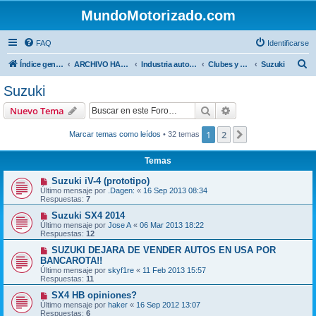
MundoMotorizado.com
FAQ
Identificarse
B
Índice general
ARCHIVO HASTA 2018
Industria automotriz
Clubes y Marcas
Suzuki
u
Suzuki
s
Buscar
Búsqueda avanzad
Nuevo Tema
c
a
1
2
Siguiente
Marcar temas como leídos
• 32 temas
r
Temas
Suzuki iV-4 (prototipo)
Último mensaje por
.Dagen:
«
16 Sep 2013 08:34
Respuestas:
7
Suzuki SX4 2014
Último mensaje por
Jose A
«
06 Mar 2013 18:22
Respuestas:
12
SUZUKI DEJARA DE VENDER AUTOS EN USA POR
BANCAROTA!!
Último mensaje por
skyf1re
«
11 Feb 2013 15:57
Respuestas:
11
SX4 HB opiniones?
Último mensaje por
haker
«
16 Sep 2012 13:07
Respuestas:
6