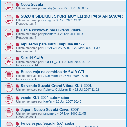
Copa Suzuki
Último mensaje por
esteb@n_rs
«
29 Jul 2010 09:07
SUZUKI SIDEKICK SPORT MUY LERDO PARA ARRANCAR
Último mensaje por
echiga
«
03 Sep 2009 21:31
Respuestas:
4
Cable kickdown para Grand Vitara
Último mensaje por
pmontero
«
28 Abr 2009 01:37
Respuestas:
4
repuestos para isuzu impulse 88???
Último mensaje por
FRANK ALVARADO
«
26 Mar 2009 11:39
Respuestas:
3
Suzuki Swift
Último mensaje por
ROSES_GT
«
26 Mar 2009 09:12
Respuestas:
14
Busco caja de cambios de Swift GTI
Último mensaje por
Allan Molina
«
28 Abr 2008 18:49
Respuestas:
4
Se vende Suzuki Grand Vitara XL-7 2001
Último mensaje por
Roberto Calderon E.
«
13 Jul 2007 11:02
vendo XL7 2004 automatico
Último mensaje por
Kaefer
«
10 Jun 2007 10:45
Japón: Nuevo Suzuki Cervo 2007
Último mensaje por
pmontero
«
07 Nov 2006 21:45
Respuestas:
1
Fotos espía: Suzuki SX4 sedán