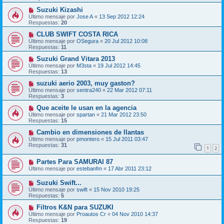
Suzuki Kizashi
Último mensaje por
Jose A
«
13 Sep 2012 12:24
Respuestas:
20
CLUB SWIFT COSTA RICA
Último mensaje por
OSegura
«
20 Jul 2012 10:08
Respuestas:
11
Suzuki Grand Vitara 2013
Último mensaje por
M3sta
«
19 Jul 2012 14:45
Respuestas:
13
suzuki aerio 2003, muy gaston?
Último mensaje por
sentra240
«
22 Mar 2012 07:11
Respuestas:
3
Que aceite le usan en la agencia
Último mensaje por
spartan
«
21 Mar 2012 23:50
Respuestas:
15
Cambio en dimensiones de llantas
Último mensaje por
pmontero
«
15 Jul 2011 03:47
Respuestas:
31
1
2
Partes Para SAMURAI 87
Último mensaje por
estebanfm
«
17 Abr 2011 23:12
Suzuki Swift...
Último mensaje por
swift
«
15 Nov 2010 19:25
Respuestas:
5
Filtros K&N para SUZUKI
Último mensaje por
Proautos Cr
«
04 Nov 2010 14:37
Respuestas:
19