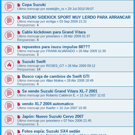
Copa Suzuki
Último mensaje por
esteb@n_rs
«
29 Jul 2010 09:07
SUZUKI SIDEKICK SPORT MUY LERDO PARA ARRANCAR
Último mensaje por
echiga
«
03 Sep 2009 21:31
Respuestas:
4
Cable kickdown para Grand Vitara
Último mensaje por
pmontero
«
28 Abr 2009 01:37
Respuestas:
4
repuestos para isuzu impulse 88???
Último mensaje por
FRANK ALVARADO
«
26 Mar 2009 11:39
Respuestas:
3
Suzuki Swift
Último mensaje por
ROSES_GT
«
26 Mar 2009 09:12
Respuestas:
14
Busco caja de cambios de Swift GTI
Último mensaje por
Allan Molina
«
28 Abr 2008 18:49
Respuestas:
4
Se vende Suzuki Grand Vitara XL-7 2001
Último mensaje por
Roberto Calderon E.
«
13 Jul 2007 11:02
vendo XL7 2004 automatico
Último mensaje por
Kaefer
«
10 Jun 2007 10:45
Japón: Nuevo Suzuki Cervo 2007
Último mensaje por
pmontero
«
07 Nov 2006 21:45
Respuestas:
1
Fotos espía: Suzuki SX4 sedán