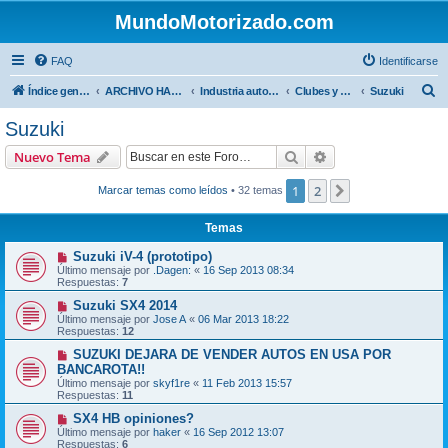
MundoMotorizado.com
FAQ
Identificarse
B
Índice general
ARCHIVO HASTA 2018
Industria automotriz
Clubes y Marcas
Suzuki
u
Suzuki
s
Buscar
Búsqueda avanzad
Nuevo Tema
c
a
1
2
Siguiente
Marcar temas como leídos
• 32 temas
r
Temas
Suzuki iV-4 (prototipo)
Último mensaje por
.Dagen:
«
16 Sep 2013 08:34
Respuestas:
7
Suzuki SX4 2014
Último mensaje por
Jose A
«
06 Mar 2013 18:22
Respuestas:
12
SUZUKI DEJARA DE VENDER AUTOS EN USA POR
BANCAROTA!!
Último mensaje por
skyf1re
«
11 Feb 2013 15:57
Respuestas:
11
SX4 HB opiniones?
Último mensaje por
haker
«
16 Sep 2012 13:07
Respuestas:
6