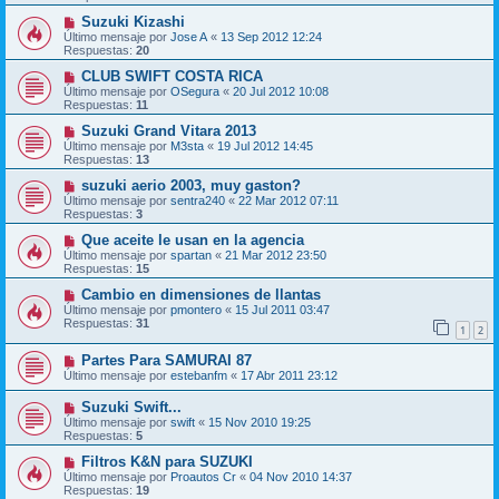
Suzuki Kizashi
Último mensaje por
Jose A
«
13 Sep 2012 12:24
Respuestas:
20
CLUB SWIFT COSTA RICA
Último mensaje por
OSegura
«
20 Jul 2012 10:08
Respuestas:
11
Suzuki Grand Vitara 2013
Último mensaje por
M3sta
«
19 Jul 2012 14:45
Respuestas:
13
suzuki aerio 2003, muy gaston?
Último mensaje por
sentra240
«
22 Mar 2012 07:11
Respuestas:
3
Que aceite le usan en la agencia
Último mensaje por
spartan
«
21 Mar 2012 23:50
Respuestas:
15
Cambio en dimensiones de llantas
Último mensaje por
pmontero
«
15 Jul 2011 03:47
Respuestas:
31
1
2
Partes Para SAMURAI 87
Último mensaje por
estebanfm
«
17 Abr 2011 23:12
Suzuki Swift...
Último mensaje por
swift
«
15 Nov 2010 19:25
Respuestas:
5
Filtros K&N para SUZUKI
Último mensaje por
Proautos Cr
«
04 Nov 2010 14:37
Respuestas:
19