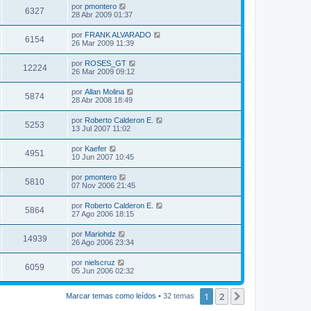
por
pmontero
6327
28 Abr 2009 01:37
por
FRANK ALVARADO
6154
26 Mar 2009 11:39
por
ROSES_GT
12224
26 Mar 2009 09:12
por
Allan Molina
5874
28 Abr 2008 18:49
por
Roberto Calderon E.
5253
13 Jul 2007 11:02
por
Kaefer
4951
10 Jun 2007 10:45
por
pmontero
5810
07 Nov 2006 21:45
por
Roberto Calderon E.
5864
27 Ago 2006 18:15
por
Mariohdz
14939
26 Ago 2006 23:34
por
nielscruz
6059
05 Jun 2006 02:32
1
2
Siguiente
Marcar temas como leídos
• 32 temas