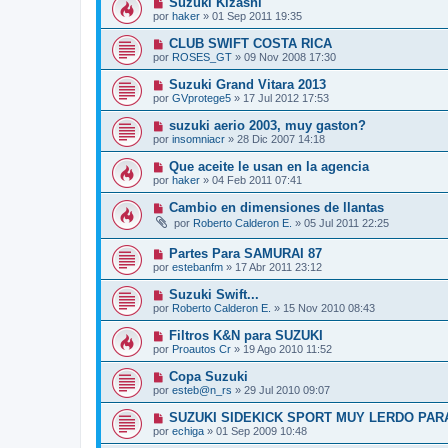
Suzuki Kizashi
por
haker
»
01 Sep 2011 19:35
CLUB SWIFT COSTA RICA
por
ROSES_GT
»
09 Nov 2008 17:30
Suzuki Grand Vitara 2013
por
GVprotege5
»
17 Jul 2012 17:53
suzuki aerio 2003, muy gaston?
por
insomniacr
»
28 Dic 2007 14:18
Que aceite le usan en la agencia
por
haker
»
04 Feb 2011 07:41
Cambio en dimensiones de llantas
por
Roberto Calderon E.
»
05 Jul 2011 22:25
Partes Para SAMURAI 87
por
estebanfm
»
17 Abr 2011 23:12
Suzuki Swift...
por
Roberto Calderon E.
»
15 Nov 2010 08:43
Filtros K&N para SUZUKI
por
Proautos Cr
»
19 Ago 2010 11:52
Copa Suzuki
por
esteb@n_rs
»
29 Jul 2010 09:07
SUZUKI SIDEKICK SPORT MUY LERDO PA
por
echiga
»
01 Sep 2009 10:48