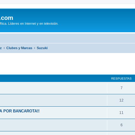
.com
ca. Líderes en Internet y en televisión.
iz
Clubes y Marcas
Suzuki
queda avanzada
RESPUESTAS
7
12
A POR BANCAROTA!!
11
6