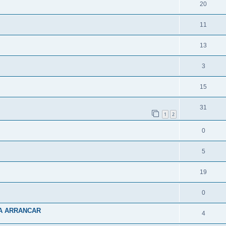
20
11
13
3
15
31
1
2
0
5
19
0
RA ARRANCAR
4