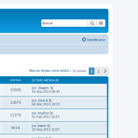
Buscar
Búsqueda avanza
Identificarse
1
2
Siguiente
Marcar temas como leídos
• 32 temas
VISTAS
ÚLTIMO MENSAJE
por
.Dagen:
15509
16 Sep 2013 08:34
por
Jose A
12874
06 Mar 2013 18:22
por
skyf1re
11379
11 Feb 2013 15:57
por
haker
9616
16 Sep 2012 13:07