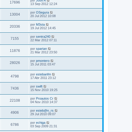
por
Jose A
17696
13 Sep 2012 12:24
por
OSegura
13004
20 Jul 2012 10:08
por
M3sta
20336
19 Jul 2012 14:45
por
sentra240
7155
22 Mar 2012 07:11
por
spartan
11876
21 Mar 2012 23:50
por
pmontero
28026
15 Jul 2011 03:47
por
estebanfm
4798
17 Abr 2011 23:12
por
swift
7436
15 Nov 2010 19:25
por
Proautos Cr
22108
04 Nov 2010 14:37
por
esteb@n_rs
4906
29 Jul 2010 09:07
por
echiga
6786
03 Sep 2009 21:31