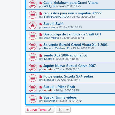
Cable kickdown para Grand Vitara
por
ASH_CR
»
24 Abr 2009 11:25
repuestos para isuzu impulse 88???
por
FRANK ALVARADO
»
25 Mar 2009 13:57
Suzuki Swift
por
nielscruz
»
22 Mar 2006 10:15
Busco caja de cambios de Swift GTI
por
Allan Molina
»
28 Abr 2008 11:41
Se vende Suzuki Grand Vitara XL-7 2001
por
Roberto Calderon E.
»
13 Jul 2007 11:02
vendo XL7 2004 automatico
por
Kaefer
»
10 Jun 2007 10:45
Japón: Nuevo Suzuki Cervo 2007
por
admin
»
07 Nov 2006 21:15
Fotos espía: Suzuki SX4 sedán
por
Osito Jr
»
27 Ago 2006 11:48
Suzuki - Pikes Peak
por
admin
»
26 Ago 2006 09:25
Suzuki Jimny videos
por
nielscruz
»
05 Jun 2006 02:32
Nuevo Tema