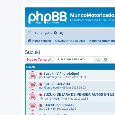
MundoMotorizado
En motores somos los #1 en Costa Ri
Enlaces rápidos
FAQ
Índice general
ARCHIVO HASTA 2018
Industria automotr
Suzuki
Buscar
Bús
Nuevo Tema
TEMAS
Suzuki iV-4 (prototipo)
por
GVprotege5
»
13 Sep 2013 09:33
Suzuki SX4 2014
por
GVprotege5
»
05 Mar 2013 18:03
SUZUKI DEJARA DE VENDER AUTOS EN US
por
CRXOBA
»
06 Nov 2012 12:58
SX4 HB opiniones?
por
JCB
»
14 Sep 2012 18:29