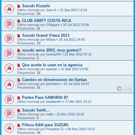
Suzuki Kizashi
Último mensaje por
Jose A
«
13 Sep 2012 12:24
Respuestas:
20
CLUB SWIFT COSTA RICA
Último mensaje por
OSegura
«
20 Jul 2012 10:08
Respuestas:
11
Suzuki Grand Vitara 2013
Último mensaje por
M3sta
«
19 Jul 2012 14:45
Respuestas:
13
suzuki aerio 2003, muy gaston?
Último mensaje por
sentra240
«
22 Mar 2012 07:11
Respuestas:
3
Que aceite le usan en la agencia
Último mensaje por
spartan
«
21 Mar 2012 23:50
Respuestas:
15
Cambio en dimensiones de llantas
Último mensaje por
pmontero
«
15 Jul 2011 03:47
Respuestas:
31
1
2
Partes Para SAMURAI 87
Último mensaje por
estebanfm
«
17 Abr 2011 23:12
Suzuki Swift...
Último mensaje por
swift
«
15 Nov 2010 19:25
Respuestas:
5
Filtros K&N para SUZUKI
Último mensaje por
Proautos Cr
«
04 Nov 2010 14:37
Respuestas:
19