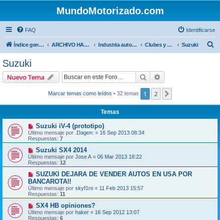
MundoMotorizado.com
FAQ
Identificarse
B
Índice general
ARCHIVO HASTA 2018
Industria automotriz
Clubes y Marcas
Suzuki
u
Suzuki
s
Buscar
Búsqueda avanzad
Nuevo Tema
c
a
1
2
Siguiente
Marcar temas como leídos
• 32 temas
r
Temas
Suzuki iV-4 (prototipo)
Último mensaje por
.Dagen:
«
16 Sep 2013 08:34
Respuestas:
7
Suzuki SX4 2014
Último mensaje por
Jose A
«
06 Mar 2013 18:22
Respuestas:
12
SUZUKI DEJARA DE VENDER AUTOS EN USA POR
BANCAROTA!!
Último mensaje por
skyf1re
«
11 Feb 2013 15:57
Respuestas:
11
SX4 HB opiniones?
Último mensaje por
haker
«
16 Sep 2012 13:07
Respuestas:
6