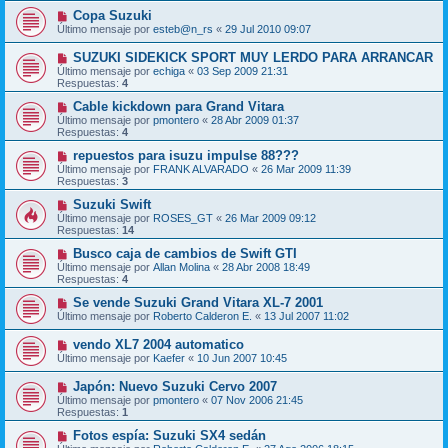
Copa Suzuki
Último mensaje por
esteb@n_rs
«
29 Jul 2010 09:07
SUZUKI SIDEKICK SPORT MUY LERDO PARA ARRANCAR
Último mensaje por
echiga
«
03 Sep 2009 21:31
Respuestas:
4
Cable kickdown para Grand Vitara
Último mensaje por
pmontero
«
28 Abr 2009 01:37
Respuestas:
4
repuestos para isuzu impulse 88???
Último mensaje por
FRANK ALVARADO
«
26 Mar 2009 11:39
Respuestas:
3
Suzuki Swift
Último mensaje por
ROSES_GT
«
26 Mar 2009 09:12
Respuestas:
14
Busco caja de cambios de Swift GTI
Último mensaje por
Allan Molina
«
28 Abr 2008 18:49
Respuestas:
4
Se vende Suzuki Grand Vitara XL-7 2001
Último mensaje por
Roberto Calderon E.
«
13 Jul 2007 11:02
vendo XL7 2004 automatico
Último mensaje por
Kaefer
«
10 Jun 2007 10:45
Japón: Nuevo Suzuki Cervo 2007
Último mensaje por
pmontero
«
07 Nov 2006 21:45
Respuestas:
1
Fotos espía: Suzuki SX4 sedán