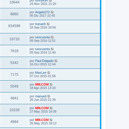
por
tonnyken
10644
24 Nov 2021 21:20
por
Angelo272
8860
06 Dic 2017 22:45
por
trananh
834596
16 Sep 2016 18:56
por
seocuenta
10733
09 Sep 2016 11:51
por
seocuenta
7618
09 Sep 2016 11:48
por
Paul Delgado
5342
16 Oct 2015 12:44
por
MaxLee
7175
07 Oct 2015 01:58
por
MM.COM
5549
18 Ago 2015 13:10
por
manued
4841
26 Jun 2015 21:39
por
MM.COM
10228
27 May 2015 16:08
por
MM.COM
4994
26 May 2015 18:13