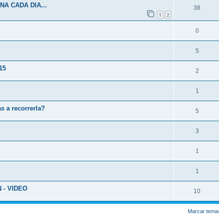
NA CADA DIA...
38
1
2
0
5
15
2
1
s a recorrerla?
5
3
1
1
 - VIDEO
10
Marcar tema