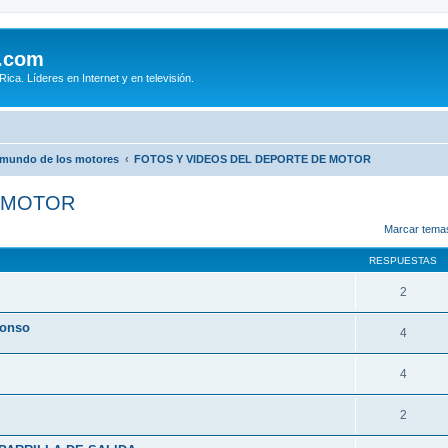
.com
ca. Líderes en Internet y en televisión.
 mundo de los motores
FOTOS Y VIDEOS DEL DEPORTE DE MOTOR
E MOTOR
queda avanzada
Marcar tema
RESPUESTAS
2
lonso
4
4
2