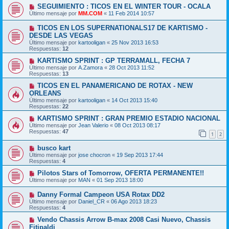
SEGUIMIENTO : TICOS EN EL WINTER TOUR - OCALA
Último mensaje por
MM.COM
«
11 Feb 2014 10:57
TICOS EN LOS SUPERNATIONALS17 DE KARTISMO -
DESDE LAS VEGAS
Último mensaje por
kartooligan
«
25 Nov 2013 16:53
Respuestas:
12
KARTISMO SPRINT : GP TERRAMALL, FECHA 7
Último mensaje por
A.Zamora
«
28 Oct 2013 11:52
Respuestas:
13
TICOS EN EL PANAMERICANO DE ROTAX - NEW
ORLEANS
Último mensaje por
kartooligan
«
14 Oct 2013 15:40
Respuestas:
22
KARTISMO SPRINT : GRAN PREMIO ESTADIO NACIONAL
Último mensaje por
Jean Valerio
«
08 Oct 2013 08:17
Respuestas:
47
1
2
busco kart
Último mensaje por
jose chocron
«
19 Sep 2013 17:44
Respuestas:
4
Pilotos Stars of Tomorrow, OFERTA PERMANENTE!!
Último mensaje por
MAN
«
01 Sep 2013 18:00
Danny Formal Campeon USA Rotax DD2
Último mensaje por
Daniel_CR
«
06 Ago 2013 18:23
Respuestas:
4
Vendo Chassis Arrow B-max 2008 Casi Nuevo, Chassis
Fitipaldi