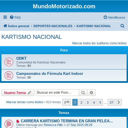
MundoMotorizado.com
FAQ
Identificarse
B
Índice general
DEPORTES NACIONALES
KARTISMO NACIONAL
u
KARTISMO NACIONAL
s
Marcar todos los subforos como leídos
c
Foro
a
ODKT
r
Comunidad de Kartistas Nacionales
Temas:
83
Campeonatos de Fórmula Kart Indoor
Temas:
50
Buscar
Búsqueda avanzad
Nuevo Tema
Página
1
de
37
1
2
3
4
5
37
Sig
Marcar temas como leídos
• 912 temas
…
Temas
CARRERA KARTISMO TERMINA EN GRAN PELEA...
Último mensaje por
Rebecca Hills
«
17 Sep 2015 08:28