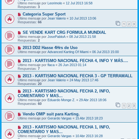
Último mensaje por
Leorimolo
«
12 Jul 2013 16:58
Respuestas:
3
Categoria Super Sport
Último mensaje por
Jean Valerio
«
10 Jul 2013 13:06
Respuestas:
66
1
2
3
SE VENDE KART CRG FORMULA MUNDIAL
Último mensaje por
JosePabloA
«
08 Jul 2013 21:58
Respuestas:
2
2013 DD2 Hasse 4Hrs de Uso
Último mensaje por
Advanced Karting Of Miami
«
06 Jul 2013 15:00
2013 - KARTISMO NACIONAL FECHA 4, INFO Y MÁS....
Último mensaje por
flaca
«
26 Jun 2013 01:14
Respuestas:
7
2013 - KARTISMO NACIONAL FECHA 3 - GP TERRAMALL
Último mensaje por
Jean Valerio
«
24 May 2013 17:46
Respuestas:
20
2013 - KARTISMO NACIONAL FECHA 2, INFO,
COMENTARIO Y MAS...
Último mensaje por
Eduardo Monge Z.
«
29 Abr 2013 18:06
Respuestas:
60
1
2
3
Vendo OMP suit para Karting.
Último mensaje por
Gerardo Vargas
«
15 Abr 2013 18:23
2013 - KARTISMO NACIONAL FECHA 1, INFO,
COMENTARIO Y MAS...
Último mensaje por
Gerardo Vargas
«
10 Abr 2013 16:28