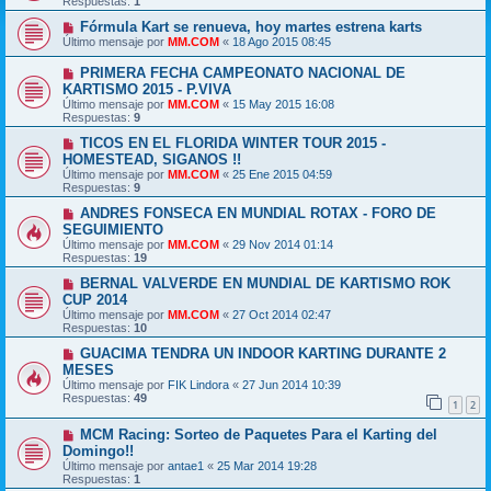
Respuestas:
1
Fórmula Kart se renueva, hoy martes estrena karts
Último mensaje por
MM.COM
«
18 Ago 2015 08:45
PRIMERA FECHA CAMPEONATO NACIONAL DE
KARTISMO 2015 - P.VIVA
Último mensaje por
MM.COM
«
15 May 2015 16:08
Respuestas:
9
TICOS EN EL FLORIDA WINTER TOUR 2015 -
HOMESTEAD, SIGANOS !!
Último mensaje por
MM.COM
«
25 Ene 2015 04:59
Respuestas:
9
ANDRES FONSECA EN MUNDIAL ROTAX - FORO DE
SEGUIMIENTO
Último mensaje por
MM.COM
«
29 Nov 2014 01:14
Respuestas:
19
BERNAL VALVERDE EN MUNDIAL DE KARTISMO ROK
CUP 2014
Último mensaje por
MM.COM
«
27 Oct 2014 02:47
Respuestas:
10
GUACIMA TENDRA UN INDOOR KARTING DURANTE 2
MESES
Último mensaje por
FIK Lindora
«
27 Jun 2014 10:39
Respuestas:
49
1
2
MCM Racing: Sorteo de Paquetes Para el Karting del
Domingo!!
Último mensaje por
antae1
«
25 Mar 2014 19:28
Respuestas:
1