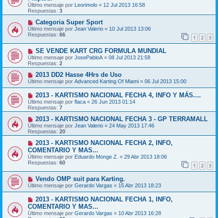
Último mensaje por
Leorimolo
«
12 Jul 2013 16:58
Respuestas:
3
Categoria Super Sport
Último mensaje por
Jean Valerio
«
10 Jul 2013 13:06
Respuestas:
66
1
2
3
SE VENDE KART CRG FORMULA MUNDIAL
Último mensaje por
JosePabloA
«
08 Jul 2013 21:58
Respuestas:
2
2013 DD2 Hasse 4Hrs de Uso
Último mensaje por
Advanced Karting Of Miami
«
06 Jul 2013 15:00
2013 - KARTISMO NACIONAL FECHA 4, INFO Y MÁS....
Último mensaje por
flaca
«
26 Jun 2013 01:14
Respuestas:
7
2013 - KARTISMO NACIONAL FECHA 3 - GP TERRAMALL
Último mensaje por
Jean Valerio
«
24 May 2013 17:46
Respuestas:
20
2013 - KARTISMO NACIONAL FECHA 2, INFO,
COMENTARIO Y MAS...
Último mensaje por
Eduardo Monge Z.
«
29 Abr 2013 18:06
Respuestas:
60
1
2
3
Vendo OMP suit para Karting.
Último mensaje por
Gerardo Vargas
«
15 Abr 2013 18:23
2013 - KARTISMO NACIONAL FECHA 1, INFO,
COMENTARIO Y MAS...
Último mensaje por
Gerardo Vargas
«
10 Abr 2013 16:28