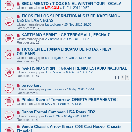
SEGUIMIENTO : TICOS EN EL WINTER TOUR - OCALA
Último mensaje por
MM.COM
«
11 Feb 2014 10:57
TICOS EN LOS SUPERNATIONALS17 DE KARTISMO -
DESDE LAS VEGAS
Último mensaje por
kartooligan
«
25 Nov 2013 16:53
Respuestas:
12
KARTISMO SPRINT : GP TERRAMALL, FECHA 7
Último mensaje por
A.Zamora
«
28 Oct 2013 11:52
Respuestas:
13
TICOS EN EL PANAMERICANO DE ROTAX - NEW
ORLEANS
Último mensaje por
kartooligan
«
14 Oct 2013 15:40
Respuestas:
22
KARTISMO SPRINT : GRAN PREMIO ESTADIO NACIONAL
Último mensaje por
Jean Valerio
«
08 Oct 2013 08:17
Respuestas:
47
1
2
busco kart
Último mensaje por
jose chocron
«
19 Sep 2013 17:44
Respuestas:
4
Pilotos Stars of Tomorrow, OFERTA PERMANENTE!!
Último mensaje por
MAN
«
01 Sep 2013 18:00
Danny Formal Campeon USA Rotax DD2
Último mensaje por
Daniel_CR
«
06 Ago 2013 18:23
Respuestas:
4
Vendo Chassis Arrow B-max 2008 Casi Nuevo, Chassis
Fitipaldi