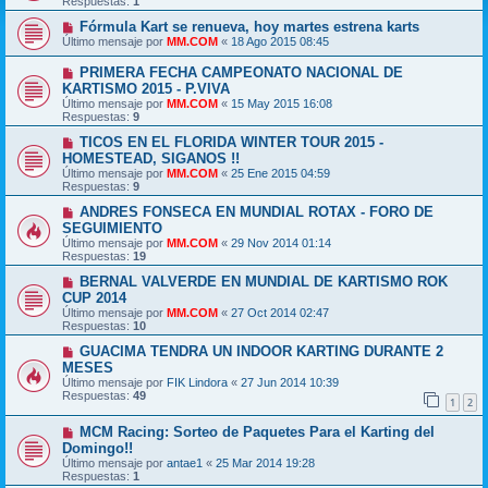
Respuestas:
1
Fórmula Kart se renueva, hoy martes estrena karts
Último mensaje por
MM.COM
«
18 Ago 2015 08:45
PRIMERA FECHA CAMPEONATO NACIONAL DE
KARTISMO 2015 - P.VIVA
Último mensaje por
MM.COM
«
15 May 2015 16:08
Respuestas:
9
TICOS EN EL FLORIDA WINTER TOUR 2015 -
HOMESTEAD, SIGANOS !!
Último mensaje por
MM.COM
«
25 Ene 2015 04:59
Respuestas:
9
ANDRES FONSECA EN MUNDIAL ROTAX - FORO DE
SEGUIMIENTO
Último mensaje por
MM.COM
«
29 Nov 2014 01:14
Respuestas:
19
BERNAL VALVERDE EN MUNDIAL DE KARTISMO ROK
CUP 2014
Último mensaje por
MM.COM
«
27 Oct 2014 02:47
Respuestas:
10
GUACIMA TENDRA UN INDOOR KARTING DURANTE 2
MESES
Último mensaje por
FIK Lindora
«
27 Jun 2014 10:39
Respuestas:
49
1
2
MCM Racing: Sorteo de Paquetes Para el Karting del
Domingo!!
Último mensaje por
antae1
«
25 Mar 2014 19:28
Respuestas:
1