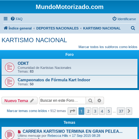
MundoMotorizado.com
FAQ
Identificarse
B
Índice general
DEPORTES NACIONALES
KARTISMO NACIONAL
u
KARTISMO NACIONAL
s
Marcar todos los subforos como leídos
c
Foro
a
ODKT
r
Comunidad de Kartistas Nacionales
Temas:
83
Campeonatos de Fórmula Kart Indoor
Temas:
50
Buscar
Búsqueda avanzad
Nuevo Tema
Página
1
de
37
1
2
3
4
5
37
Sig
Marcar temas como leídos
• 912 temas
…
Temas
CARRERA KARTISMO TERMINA EN GRAN PELEA...
Último mensaje por
Rebecca Hills
«
17 Sep 2015 08:28