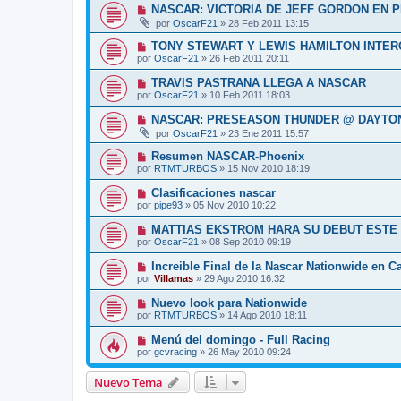
NASCAR: VICTORIA DE JEFF GORDON EN 
por
OscarF21
»
28 Feb 2011 13:15
TONY STEWART Y LEWIS HAMILTON INTE
por
OscarF21
»
26 Feb 2011 20:11
TRAVIS PASTRANA LLEGA A NASCAR
por
OscarF21
»
10 Feb 2011 18:03
NASCAR: PRESEASON THUNDER @ DAYTON
por
OscarF21
»
23 Ene 2011 15:57
Resumen NASCAR-Phoenix
por
RTMTURBOS
»
15 Nov 2010 18:19
Clasificaciones nascar
por
pipe93
»
05 Nov 2010 10:22
MATTIAS EKSTROM HARA SU DEBUT ESTE 
por
OscarF21
»
08 Sep 2010 09:19
Increible Final de la Nascar Nationwide en 
por
Villamas
»
29 Ago 2010 16:32
Nuevo look para Nationwide
por
RTMTURBOS
»
14 Ago 2010 18:11
Menú del domingo - Full Racing
por
gcvracing
»
26 May 2010 09:24
Nuevo Tema