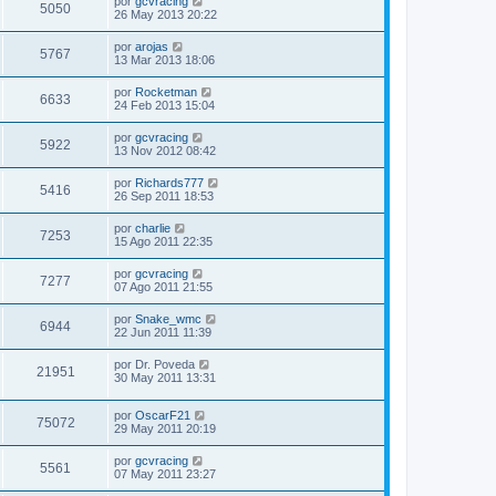
por
gcvracing
5050
26 May 2013 20:22
por
arojas
5767
13 Mar 2013 18:06
por
Rocketman
6633
24 Feb 2013 15:04
por
gcvracing
5922
13 Nov 2012 08:42
por
Richards777
5416
26 Sep 2011 18:53
por
charlie
7253
15 Ago 2011 22:35
por
gcvracing
7277
07 Ago 2011 21:55
por
Snake_wmc
6944
22 Jun 2011 11:39
por
Dr. Poveda
21951
30 May 2011 13:31
por
OscarF21
75072
29 May 2011 20:19
por
gcvracing
5561
07 May 2011 23:27