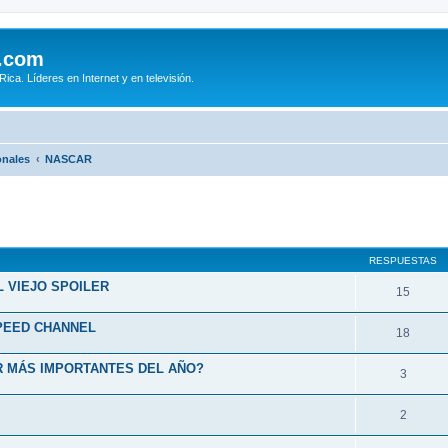
.com
ca. Líderes en Internet y en televisión.
onales
NASCAR
queda avanzada
RESPUESTAS
L VIEJO SPOILER
15
SPEED CHANNEL
18
R MÁS IMPORTANTES DEL AÑO?
3
2