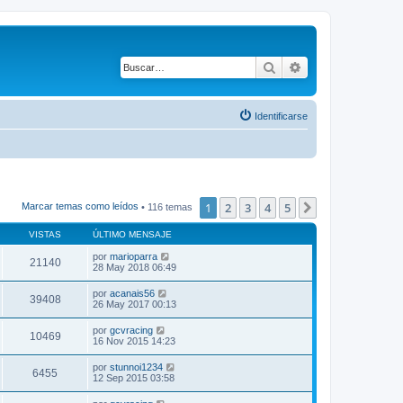
Buscar
Búsqueda avanza
Identificarse
1
2
3
4
5
Siguiente
Marcar temas como leídos
• 116 temas
VISTAS
ÚLTIMO MENSAJE
por
marioparra
21140
28 May 2018 06:49
por
acanais56
39408
26 May 2017 00:13
por
gcvracing
10469
16 Nov 2015 14:23
por
stunnoi1234
6455
12 Sep 2015 03:58