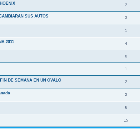
PHOENIX
2
RCAMBIARAN SUS AUTOS
3
1
A 2011
4
0
1
FIN DE SEMANA EN UN OVALO
2
Canada
3
6
15