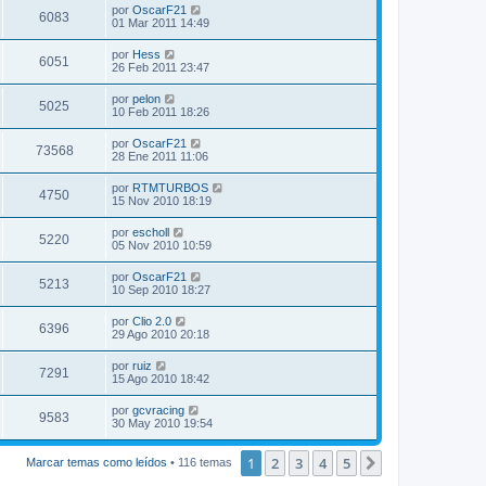
por
OscarF21
6083
01 Mar 2011 14:49
por
Hess
6051
26 Feb 2011 23:47
por
pelon
5025
10 Feb 2011 18:26
por
OscarF21
73568
28 Ene 2011 11:06
por
RTMTURBOS
4750
15 Nov 2010 18:19
por
escholl
5220
05 Nov 2010 10:59
por
OscarF21
5213
10 Sep 2010 18:27
por
Clio 2.0
6396
29 Ago 2010 20:18
por
ruiz
7291
15 Ago 2010 18:42
por
gcvracing
9583
30 May 2010 19:54
1
2
3
4
5
Siguiente
Marcar temas como leídos
• 116 temas