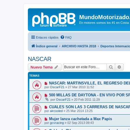
MundoMotorizado
En motores somos los #1 en Costa Ri
Enlaces rápidos
FAQ
Índice general
ARCHIVO HASTA 2018
Deportes Internaci
NASCAR
Buscar
Bús
Nuevo Tema
TEMAS
NASCAR: MARTINSVILLE, EL REGRESO DE
por
OscarF21
»
27 Mar 2010 11:52
500 MILLAS DE DAYTONA - EN VIVO POR 
por
OscarF21
»
20 Feb 2011 11:29
CUALES SON LAS 3 CARRERAS DE NASCA
por
aircooled
»
25 Mar 2014 13:25
Mujer lanza cachetada a Max Papis
por
gcvracing
»
02 Sep 2013 09:43