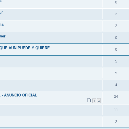
a
0
e"
2
na
2
yer
0
 QUE AUN PUEDE Y QUIERE
0
5
5
4
 - ANUNCIO OFICIAL
34
1
2
11
2