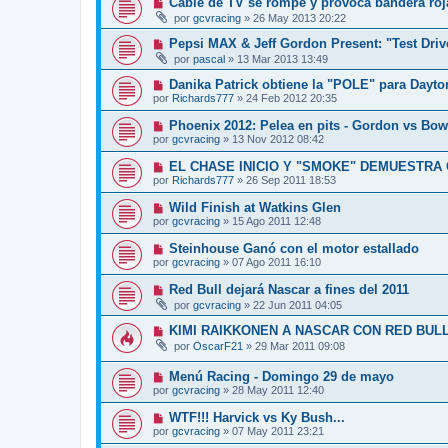
Cable de TV se rompe y provoca bandera roj
por
gcvracing
»
26 May 2013 20:22
Pepsi MAX & Jeff Gordon Present: "Test Driv
por
pascal
»
13 Mar 2013 13:49
Danika Patrick obtiene la "POLE" para Dayto
por
Richards777
»
24 Feb 2012 20:35
Phoenix 2012: Pelea en pits - Gordon vs Bow
por
gcvracing
»
13 Nov 2012 08:42
EL CHASE INICIO Y "SMOKE" DEMUESTRA
por
Richards777
»
26 Sep 2011 18:53
Wild Finish at Watkins Glen
por
gcvracing
»
15 Ago 2011 12:48
Steinhouse Ganó con el motor estallado
por
gcvracing
»
07 Ago 2011 16:10
Red Bull dejará Nascar a fines del 2011
por
gcvracing
»
22 Jun 2011 04:05
KIMI RAIKKONEN A NASCAR CON RED BULL
por
OscarF21
»
29 Mar 2011 09:08
Menú Racing - Domingo 29 de mayo
por
gcvracing
»
28 May 2011 12:40
WTF!!! Harvick vs Ky Bush...
por
gcvracing
»
07 May 2011 23:21