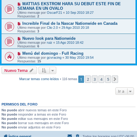
MATTIAS EKSTROM HARA SU DEBUT ESTE FIN DE
SEMANA EN UN OVALO
Último mensaje por
OscarF21
«
10 Sep 2010 18:27
Respuestas:
2
Increible Final de la Nascar Nationwide en Canada
Último mensaje por
Clio 2.0
«
29 Ago 2010 20:18
Respuestas:
3
Nuevo look para Nationwide
Último mensaje por
ruiz
«
15 Ago 2010 18:42
Respuestas:
6
Menú del domingo - Full Racing
Último mensaje por
gcvracing
«
30 May 2010 19:54
Respuestas:
15
Nuevo Tema
1
2
3
4
5
Siguiente
Marcar temas como leídos
• 116 temas
Ir a
PERMISOS DEL FORO
No puede
abrir nuevos temas en este Foro
No puede
responder a temas en este Foro
No puede
editar sus mensajes en este Foro
No puede
borrar sus mensajes en este Foro
No puede
enviar adjuntos en este Foro
Índice general
Todos los horarios son
UTC-06:00