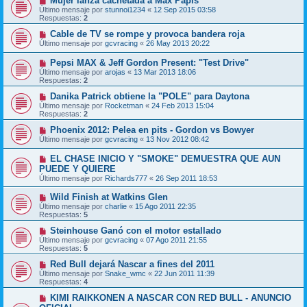
Mujer lanza cachetada a Max Papis
Último mensaje por
stunnoi1234
«
12 Sep 2015 03:58
Respuestas:
2
Cable de TV se rompe y provoca bandera roja
Último mensaje por
gcvracing
«
26 May 2013 20:22
Pepsi MAX & Jeff Gordon Present: "Test Drive"
Último mensaje por
arojas
«
13 Mar 2013 18:06
Respuestas:
2
Danika Patrick obtiene la "POLE" para Daytona
Último mensaje por
Rocketman
«
24 Feb 2013 15:04
Respuestas:
2
Phoenix 2012: Pelea en pits - Gordon vs Bowyer
Último mensaje por
gcvracing
«
13 Nov 2012 08:42
EL CHASE INICIO Y "SMOKE" DEMUESTRA QUE AUN
PUEDE Y QUIERE
Último mensaje por
Richards777
«
26 Sep 2011 18:53
Wild Finish at Watkins Glen
Último mensaje por
charlie
«
15 Ago 2011 22:35
Respuestas:
5
Steinhouse Ganó con el motor estallado
Último mensaje por
gcvracing
«
07 Ago 2011 21:55
Respuestas:
5
Red Bull dejará Nascar a fines del 2011
Último mensaje por
Snake_wmc
«
22 Jun 2011 11:39
Respuestas:
4
KIMI RAIKKONEN A NASCAR CON RED BULL - ANUNCIO