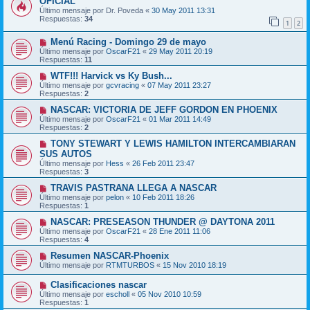
OFICIAL
Último mensaje por
Dr. Poveda
«
30 May 2011 13:31
Respuestas:
34
1
2
Menú Racing - Domingo 29 de mayo
Último mensaje por
OscarF21
«
29 May 2011 20:19
Respuestas:
11
WTF!!! Harvick vs Ky Bush...
Último mensaje por
gcvracing
«
07 May 2011 23:27
Respuestas:
2
NASCAR: VICTORIA DE JEFF GORDON EN PHOENIX
Último mensaje por
OscarF21
«
01 Mar 2011 14:49
Respuestas:
2
TONY STEWART Y LEWIS HAMILTON INTERCAMBIARAN
SUS AUTOS
Último mensaje por
Hess
«
26 Feb 2011 23:47
Respuestas:
3
TRAVIS PASTRANA LLEGA A NASCAR
Último mensaje por
pelon
«
10 Feb 2011 18:26
Respuestas:
1
NASCAR: PRESEASON THUNDER @ DAYTONA 2011
Último mensaje por
OscarF21
«
28 Ene 2011 11:06
Respuestas:
4
Resumen NASCAR-Phoenix
Último mensaje por
RTMTURBOS
«
15 Nov 2010 18:19
Clasificaciones nascar
Último mensaje por
escholl
«
05 Nov 2010 10:59
Respuestas:
1