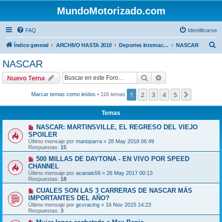
MundoMotorizado.com
FAQ
Identificarse
B
Índice general
ARCHIVO HASTA 2018
Deportes Internacionales
NASCAR
u
NASCAR
s
Buscar
Búsqueda avanzad
Nuevo Tema
c
a
1
2
3
4
5
Siguiente
Marcar temas como leídos
• 116 temas
r
Temas
NASCAR: MARTINSVILLE, EL REGRESO DEL VIEJO
SPOILER
Último mensaje por
marioparra
«
28 May 2018 06:49
Respuestas:
15
500 MILLAS DE DAYTONA - EN VIVO POR SPEED
CHANNEL
Último mensaje por
acanais56
«
26 May 2017 00:13
Respuestas:
18
CUALES SON LAS 3 CARRERAS DE NASCAR MÁS
IMPORTANTES DEL AÑO?
Último mensaje por
gcvracing
«
16 Nov 2015 14:23
Respuestas:
3