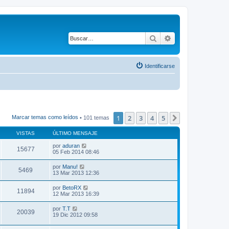
Buscar
Búsqueda avanza
Identificarse
1
2
3
4
5
Siguiente
Marcar temas como leídos
• 101 temas
VISTAS
ÚLTIMO MENSAJE
por
aduran
15677
05 Feb 2014 08:46
por
Manu!
5469
13 Mar 2013 12:36
por
BetoRX
11894
12 Mar 2013 16:39
por
T.T
20039
19 Dic 2012 09:58