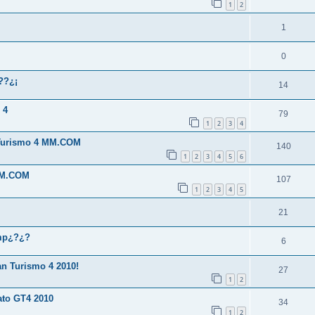
1
2
1
0
??¿¡
14
 4
79
1
2
3
4
 Turismo 4 MM.COM
140
1
2
3
4
5
6
MM.COM
107
1
2
3
4
5
21
amp¿?¿?
6
n Turismo 4 2010!
27
1
2
to GT4 2010
34
1
2