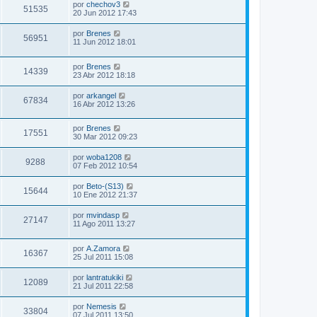
por
chechov3
51535
20 Jun 2012 17:43
por
Brenes
56951
11 Jun 2012 18:01
por
Brenes
14339
23 Abr 2012 18:18
por
arkangel
67834
16 Abr 2012 13:26
por
Brenes
17551
30 Mar 2012 09:23
por
woba1208
9288
07 Feb 2012 10:54
por
Beto-(S13)
15644
10 Ene 2012 21:37
por
mvindasp
27147
11 Ago 2011 13:27
por
A.Zamora
16367
25 Jul 2011 15:08
por
lantratukiki
12089
21 Jul 2011 22:58
por
Nemesis
33804
07 Jul 2011 13:50