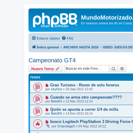
MundoMotorizado
En motores somos los #1 en Costa Ri
Enlaces rápidos
FAQ
Índice general
ARCHIVO HASTA 2018
VIDEO JUEGOS D
Campeonato GT4
Buscar
Bús
Nuevo Tema
TEMAS
Gran Turismo - Room de solo foreros
por
skyf1re
»
20 Sep 2012 12:42
Cuando se arma otro campeonato????
por
BetoRX
»
13 Mar 2013 12:14
Quién se apunta a correr 1/4 de milla
por
BetoRX
»
14 Ene 2013 15:14
busco Logitech PlayStation 3 Driving Force
por
GVprotege5
»
04 May 2012 10:22