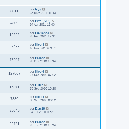
por
tyyy
6011
28 May 2011 11:13
por
Beto-(S13)
4809
14 Abr 2011 17:03
por
Ed Alonso
12323
25 Feb 2011 17:34
por
llillogt4
58433
16 Nov 2010 09:59
por
Brenes
75087
28 Oct 2010 13:39
por
llillogt4
127867
27 Sep 2010 07:02
por
Luifer
15971
15 Sep 2010 13:20
por
llillogt4
7336
08 Sep 2010 06:32
por
Dani19
20649
04 Jul 2010 10:26
por
Brenes
22731
25 Jun 2010 16:29