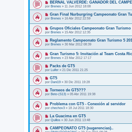
BERNAL VALVERDE: GANADOR DEL CAMPE
por
Brenes
»
11 Jun 2012 18:08
Gran Final Nurburgring Campeonato Gran Tu
por
Brenes
»
16 Abr 2012 22:59
Grupos Oficiales Campeonato Gran Turismo 
por
Brenes
»
15 Abr 2012 12:35
Reglamento Campeonato Gran Turismo 5 20
por
Brenes
»
30 Mar 2012 08:39
Gran Turismo 5: Invitación al Team Costa Ri
por
Brenes
»
23 Mar 2012 17:17
Packs de GT5
por
Luifer
»
21 Dic 2011 21:25
GT5
por
Dani19
»
30 Dic 2011 19:28
Torneos de GT5???
por
Beto-(S13)
»
05 Abr 2011 19:38
Problema con GT5 - Conexión al servidor
por
chechov3
»
18 Jul 2011 18:30
La Guacima en GT5
por
Quillos
»
30 Jun 2011 13:48
CAMPEONATO GT5 (sugerencias)..