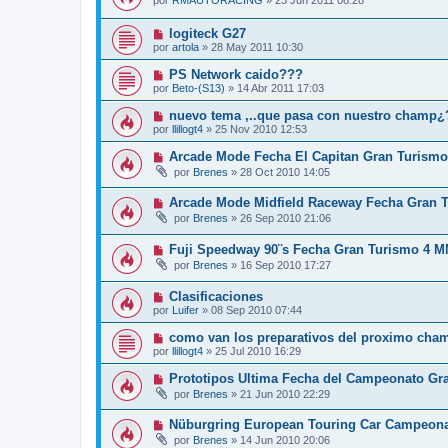
por
RMAUTORACING
»
23 Jun 2011 08:28
logiteck G27
por
artola
»
28 May 2011 10:30
PS Network caido???
por
Beto-(S13)
»
14 Abr 2011 17:03
nuevo tema ,..que pasa con nuestro champ¿
por
llillogt4
»
25 Nov 2010 12:53
Arcade Mode Fecha El Capitan Gran Turismo
por
Brenes
»
28 Oct 2010 14:05
Arcade Mode Midfield Raceway Fecha Gran
por
Brenes
»
26 Sep 2010 21:06
Fuji Speedway 90¨s Fecha Gran Turismo 4 
por
Brenes
»
16 Sep 2010 17:27
Clasificaciones
por
Luifer
»
08 Sep 2010 07:44
como van los preparativos del proximo ch
por
llillogt4
»
25 Jul 2010 16:29
Prototipos Ultima Fecha del Campeonato Gra
por
Brenes
»
21 Jun 2010 22:29
Nüburgring European Touring Car Campeona
por
Brenes
»
14 Jun 2010 20:06