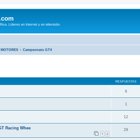
.com
ca. Líderes en Internet y en televisión.
E MOTORES
Campeonato GT4
queda avanzada
RESPUESTAS
6
1
12
 GT Racing Whee
29
1
2