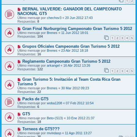
1
2
BERNAL VALVERDE: GANADOR DEL CAMPEONATO
NACIONAL GT5
Último mensaje por
chechov3
«
20 Jun 2012 17:43
Respuestas:
8
Gran Final Nurburgring Campeonato Gran Turismo 5 2012
Último mensaje por
Brenes
«
11 Jun 2012 18:01
Respuestas:
104
1
2
3
4
5
Grupos Oficiales Campeonato Gran Turismo 5 2012
Último mensaje por
Brenes
«
23 Abr 2012 18:18
Respuestas:
16
Reglamento Campeonato Gran Turismo 5 2012
Último mensaje por
arkangel
«
16 Abr 2012 13:26
Respuestas:
122
1
2
3
4
5
Gran Turismo 5: Invitación al Team Costa Rica Gran
Turismo 5
Último mensaje por
Brenes
«
30 Mar 2012 09:23
Respuestas:
22
Packs de GT5
Último mensaje por
woba1208
«
07 Feb 2012 10:54
Respuestas:
6
GT5
Último mensaje por
Beto-(S13)
«
10 Ene 2012 21:37
Respuestas:
18
Torneos de GT5???
Último mensaje por
mvindasp
«
11 Ago 2011 13:27
Respuestas:
35