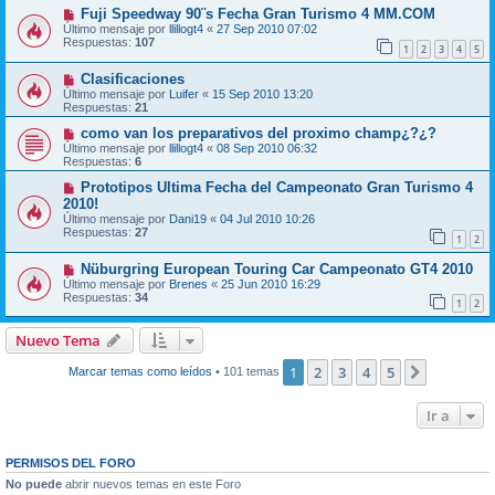
Fuji Speedway 90¨s Fecha Gran Turismo 4 MM.COM
Último mensaje por
llillogt4
«
27 Sep 2010 07:02
Respuestas:
107
1
2
3
4
5
Clasificaciones
Último mensaje por
Luifer
«
15 Sep 2010 13:20
Respuestas:
21
como van los preparativos del proximo champ¿?¿?
Último mensaje por
llillogt4
«
08 Sep 2010 06:32
Respuestas:
6
Prototipos Ultima Fecha del Campeonato Gran Turismo 4
2010!
Último mensaje por
Dani19
«
04 Jul 2010 10:26
Respuestas:
27
1
2
Nüburgring European Touring Car Campeonato GT4 2010
Último mensaje por
Brenes
«
25 Jun 2010 16:29
Respuestas:
34
1
2
Nuevo Tema
1
2
3
4
5
Siguiente
Marcar temas como leídos
• 101 temas
Ir a
PERMISOS DEL FORO
No puede
abrir nuevos temas en este Foro