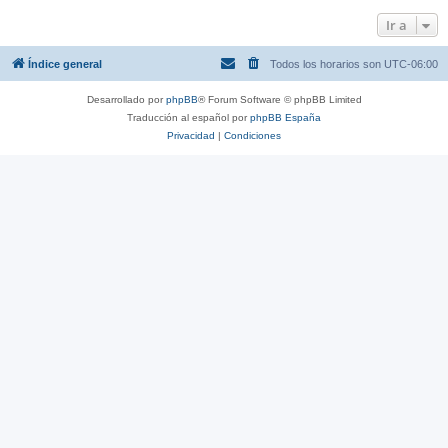
Ir a
Índice general
Todos los horarios son
UTC-06:00
Desarrollado por
phpBB
® Forum Software © phpBB Limited
Traducción al español por
phpBB España
Privacidad
|
Condiciones