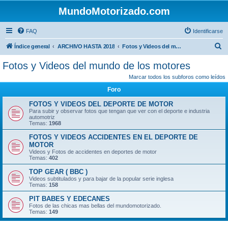
MundoMotorizado.com
FAQ
Identificarse
B
Índice general
ARCHIVO HASTA 2018
Fotos y Videos del mundo de los motores
u
Fotos y Videos del mundo de los motores
s
Marcar todos los subforos como leídos
c
Foro
a
FOTOS Y VIDEOS DEL DEPORTE DE MOTOR
r
Para subir y observar fotos que tengan que ver con el deporte e industria
automotriz
Temas:
1968
FOTOS Y VIDEOS ACCIDENTES EN EL DEPORTE DE
MOTOR
Videos y Fotos de accidentes en deportes de motor
Temas:
402
TOP GEAR ( BBC )
Videos subtitulados y para bajar de la popular serie inglesa
Temas:
158
PIT BABES Y EDECANES
Fotos de las chicas mas bellas del mundomotorizado.
Temas:
149