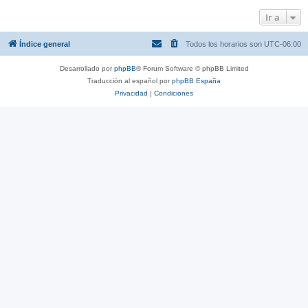
Ir a
Índice general
Todos los horarios son
UTC-06:00
Desarrollado por
phpBB
® Forum Software © phpBB Limited
Traducción al español por
phpBB España
Privacidad
|
Condiciones