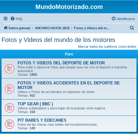
MundoMotorizado.com
FAQ
Identificarse
B
Índice general
ARCHIVO HASTA 2018
Fotos y Videos del mundo de los motores
u
Fotos y Videos del mundo de los motores
s
Marcar todos los subforos como leídos
c
Foro
a
FOTOS Y VIDEOS DEL DEPORTE DE MOTOR
r
Para subir y observar fotos que tengan que ver con el deporte e industria
automotriz
Temas:
1968
FOTOS Y VIDEOS ACCIDENTES EN EL DEPORTE DE
MOTOR
Videos y Fotos de accidentes en deportes de motor
Temas:
402
TOP GEAR ( BBC )
Videos subtitulados y para bajar de la popular serie inglesa
Temas:
158
PIT BABES Y EDECANES
Fotos de las chicas mas bellas del mundomotorizado.
Temas:
149