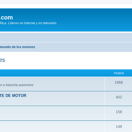
.com
ca. Líderes en Internet y en televisión.
 mundo de los motores
es
TEMAS
1968
e e industria automotriz
RTE DE MOTOR
402
158
149