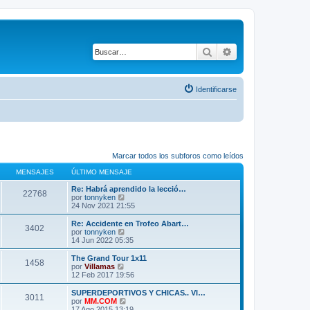
Buscar
Búsqueda avanza
Identificarse
Marcar todos los subforos como leídos
MENSAJES
ÚLTIMO MENSAJE
Re: Habrá aprendido la lecció…
22768
V
por
tonnyken
e
24 Nov 2021 21:55
r
ú
Re: Accidente en Trofeo Abart…
3402
l
V
por
tonnyken
t
e
14 Jun 2022 05:35
i
r
m
ú
The Grand Tour 1x11
1458
o
l
V
por
Villamas
m
t
e
12 Feb 2017 19:56
e
i
r
n
m
ú
SUPERDEPORTIVOS Y CHICAS.. VI…
s
3011
o
l
V
por
MM.COM
a
m
t
e
17 Ago 2015 13:19