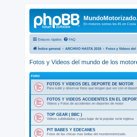
MundoMotorizado
En motores somos los #1 en Costa Ri
Enlaces rápidos
FAQ
Índice general
ARCHIVO HASTA 2018
Fotos y Videos del
Fotos y Videos del mundo de los motor
FORO
FOTOS Y VIDEOS DEL DEPORTE DE MOTOR
Para subir y observar fotos que tengan que ver con el deport
FOTOS Y VIDEOS ACCIDENTES EN EL DEPO
Videos y Fotos de accidentes en deportes de motor
TOP GEAR ( BBC )
Videos subtitulados y para bajar de la popular serie inglesa
PIT BABES Y EDECANES
Fotos de las chicas mas bellas del mundomotorizado.