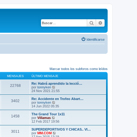
Buscar
Búsqueda avanza
Identificarse
Marcar todos los subforos como leídos
MENSAJES
ÚLTIMO MENSAJE
Re: Habrá aprendido la lecció…
22768
V
por
tonnyken
e
24 Nov 2021 21:55
r
ú
Re: Accidente en Trofeo Abart…
3402
l
V
por
tonnyken
t
e
14 Jun 2022 05:35
i
r
m
ú
The Grand Tour 1x11
1458
o
l
V
por
Villamas
m
t
e
12 Feb 2017 19:56
e
i
r
n
m
ú
SUPERDEPORTIVOS Y CHICAS.. VI…
s
3011
o
l
V
por
MM.COM
a
m
t
e
17 Ago 2015 13:19