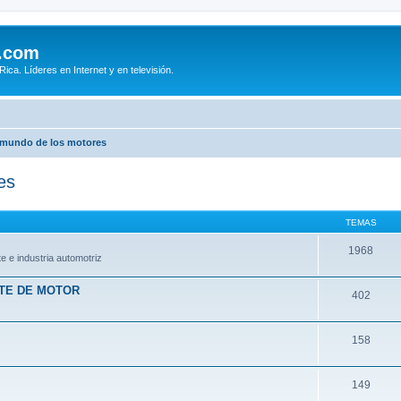
.com
ca. Líderes en Internet y en televisión.
 mundo de los motores
es
TEMAS
1968
e e industria automotriz
RTE DE MOTOR
402
158
149