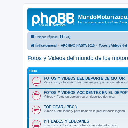
MundoMotorizado
En motores somos los #1 en Costa Ri
Enlaces rápidos
FAQ
Índice general
ARCHIVO HASTA 2018
Fotos y Videos del
Fotos y Videos del mundo de los motor
FORO
FOTOS Y VIDEOS DEL DEPORTE DE MOTOR
Para subir y observar fotos que tengan que ver con el deport
FOTOS Y VIDEOS ACCIDENTES EN EL DEPO
Videos y Fotos de accidentes en deportes de motor
TOP GEAR ( BBC )
Videos subtitulados y para bajar de la popular serie inglesa
PIT BABES Y EDECANES
Fotos de las chicas mas bellas del mundomotorizado.