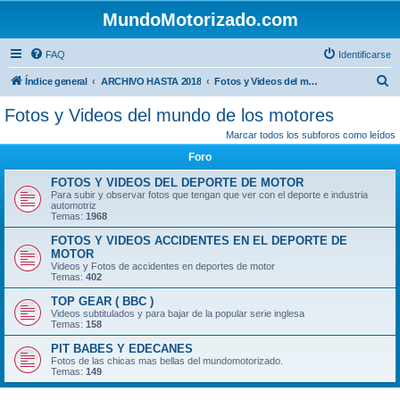
MundoMotorizado.com
FAQ
Identificarse
B
Índice general
ARCHIVO HASTA 2018
Fotos y Videos del mundo de los motores
u
Fotos y Videos del mundo de los motores
s
Marcar todos los subforos como leídos
c
Foro
a
FOTOS Y VIDEOS DEL DEPORTE DE MOTOR
r
Para subir y observar fotos que tengan que ver con el deporte e industria
automotriz
Temas:
1968
FOTOS Y VIDEOS ACCIDENTES EN EL DEPORTE DE
MOTOR
Videos y Fotos de accidentes en deportes de motor
Temas:
402
TOP GEAR ( BBC )
Videos subtitulados y para bajar de la popular serie inglesa
Temas:
158
PIT BABES Y EDECANES
Fotos de las chicas mas bellas del mundomotorizado.
Temas:
149