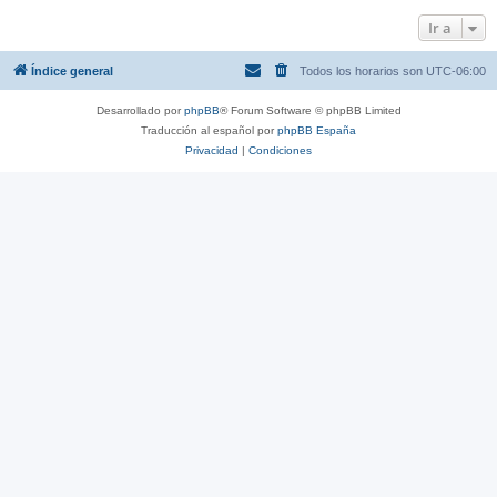
Ir a
Índice general
Todos los horarios son
UTC-06:00
Desarrollado por
phpBB
® Forum Software © phpBB Limited
Traducción al español por
phpBB España
Privacidad
|
Condiciones