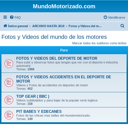
MundoMotorizado.com
FAQ
Identificarse
B
Índice general
ARCHIVO HASTA 2018
Fotos y Videos del mundo de los motores
u
Fotos y Videos del mundo de los motores
s
Marcar todos los subforos como leídos
c
Foro
a
FOTOS Y VIDEOS DEL DEPORTE DE MOTOR
r
Para subir y observar fotos que tengan que ver con el deporte e industria
automotriz
Temas:
1968
FOTOS Y VIDEOS ACCIDENTES EN EL DEPORTE DE
MOTOR
Videos y Fotos de accidentes en deportes de motor
Temas:
402
TOP GEAR ( BBC )
Videos subtitulados y para bajar de la popular serie inglesa
Temas:
158
PIT BABES Y EDECANES
Fotos de las chicas mas bellas del mundomotorizado.
Temas:
149