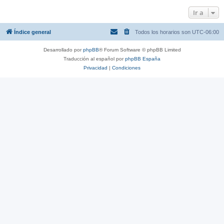
Ir a
Índice general
Todos los horarios son
UTC-06:00
Desarrollado por
phpBB
® Forum Software © phpBB Limited
Traducción al español por
phpBB España
Privacidad
|
Condiciones