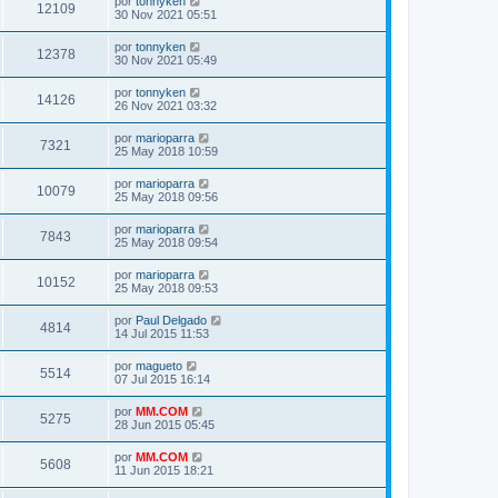
por
tonnyken
12109
30 Nov 2021 05:51
por
tonnyken
12378
30 Nov 2021 05:49
por
tonnyken
14126
26 Nov 2021 03:32
por
marioparra
7321
25 May 2018 10:59
por
marioparra
10079
25 May 2018 09:56
por
marioparra
7843
25 May 2018 09:54
por
marioparra
10152
25 May 2018 09:53
por
Paul Delgado
4814
14 Jul 2015 11:53
por
magueto
5514
07 Jul 2015 16:14
por
MM.COM
5275
28 Jun 2015 05:45
por
MM.COM
5608
11 Jun 2015 18:21