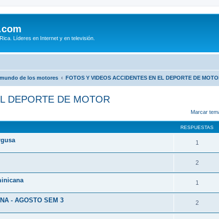
.com
ca. Líderes en Internet y en televisión.
 mundo de los motores
FOTOS Y VIDEOS ACCIDENTES EN EL DEPORTE DE MOT
EL DEPORTE DE MOTOR
queda avanzada
Marcar tem
RESPUESTAS
rgusa
1
2
minicana
1
NA - AGOSTO SEM 3
2