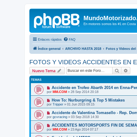
MundoMotorizado
En motores somos los #1 en Costa Ri
Enlaces rápidos
FAQ
Índice general
ARCHIVO HASTA 2018
Fotos y Videos del
FOTOS Y VIDEOS ACCIDENTES EN 
Buscar
Bús
Nuevo Tema
TEMAS
Accidente en Trofeo Abarth 2014 en Enna-Pe
por
MM.COM
»
28 Sep 2014 20:18
How To: Nurburgring & Top 5 Mistakes
por
Tripper
»
01 Jun 2015 09:15
Accidente de Valentina Tomasello - Rep. Do
por
gcvracing
»
03 Sep 2018 14:30
ACCIDENTES MOTORSPORTS FIN DE SEMA
por
MM.COM
»
23 Ago 2014 07:17