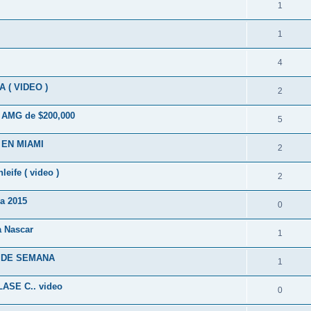
1
1
4
 ( VIDEO )
2
 AMG de $200,000
5
 EN MIAMI
2
eife ( video )
2
a 2015
0
a Nascar
1
 DE SEMANA
1
ASE C.. video
0