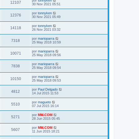
por
tonnyken
12107
30 Nov 2021 05:51
por
tonnyken
12376
30 Nov 2021 05:49
por
tonnyken
14118
26 Nov 2021 03:32
por
marioparra
7318
25 May 2018 10:59
por
marioparra
10071
25 May 2018 09:56
por
marioparra
7838
25 May 2018 09:54
por
marioparra
10150
25 May 2018 09:53
por
Paul Delgado
4812
14 Jul 2015 11:53
por
magueto
5510
07 Jul 2015 16:14
por
MM.COM
5271
28 Jun 2015 05:45
por
MM.COM
5607
11 Jun 2015 18:21