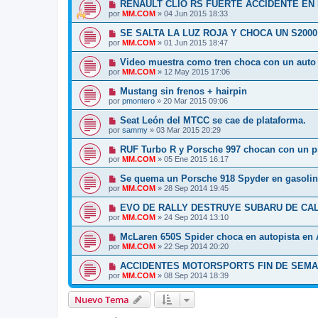
RENAULT CLIO RS FUERTE ACCIDENTE EN 
por
MM.COM
»
04 Jun 2015 18:33
SE SALTA LA LUZ ROJA Y CHOCA UN S2000 
por
MM.COM
»
01 Jun 2015 18:47
Video muestra como tren choca con un auto
por
MM.COM
»
12 May 2015 17:06
Mustang sin frenos + hairpin
por
pmontero
»
20 Mar 2015 09:06
Seat León del MTCC se cae de plataforma.
por
sammy
»
03 Mar 2015 20:29
RUF Turbo R y Porsche 997 chocan con un p
por
MM.COM
»
05 Ene 2015 16:17
Se quema un Porsche 918 Spyder en gasolin
por
MM.COM
»
28 Sep 2014 19:45
EVO DE RALLY DESTRUYE SUBARU DE CAL
por
MM.COM
»
24 Sep 2014 13:10
McLaren 650S Spider choca en autopista en A
por
MM.COM
»
22 Sep 2014 20:20
ACCIDENTES MOTORSPORTS FIN DE SEMA
por
MM.COM
»
08 Sep 2014 18:39
Nuevo Tema