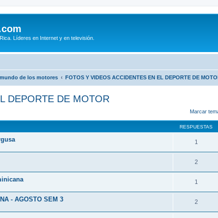
.com
ca. Líderes en Internet y en televisión.
 mundo de los motores
FOTOS Y VIDEOS ACCIDENTES EN EL DEPORTE DE MOT
EL DEPORTE DE MOTOR
queda avanzada
Marcar tem
RESPUESTAS
rgusa
1
2
minicana
1
NA - AGOSTO SEM 3
2