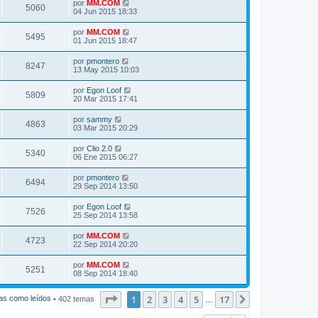
por
MM.COM
5060
04 Jun 2015 18:33
por
MM.COM
5495
01 Jun 2015 18:47
por
pmontero
8247
13 May 2015 10:03
por
Egon Loof
5809
20 Mar 2015 17:41
por
sammy
4863
03 Mar 2015 20:29
por
Clio 2.0
5340
06 Ene 2015 06:27
por
pmontero
6494
29 Sep 2014 13:50
por
Egon Loof
7526
25 Sep 2014 13:58
por
MM.COM
4723
22 Sep 2014 20:20
por
MM.COM
5251
08 Sep 2014 18:40
Página
1
de
17
1
2
3
4
5
17
Siguiente
as como leídos
• 402 temas
…