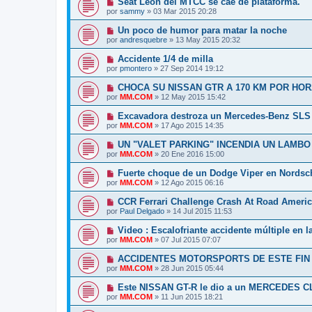
Seat León del MTCC se cae de plataforma.
por
sammy
»
03 Mar 2015 20:28
Un poco de humor para matar la noche
por
andresquebre
»
13 May 2015 20:32
Accidente 1/4 de milla
por
pmontero
»
27 Sep 2014 19:12
CHOCA SU NISSAN GTR A 170 KM POR HORA
por
MM.COM
»
12 May 2015 15:42
Excavadora destroza un Mercedes-Benz SLS
por
MM.COM
»
17 Ago 2015 14:35
UN "VALET PARKING" INCENDIA UN LAMBO
por
MM.COM
»
20 Ene 2016 15:00
Fuerte choque de un Dodge Viper en Nordschl
por
MM.COM
»
12 Ago 2015 06:16
CCR Ferrari Challenge Crash At Road Americ
por
Paul Delgado
»
14 Jul 2015 11:53
Video : Escalofriante accidente múltiple en l
por
MM.COM
»
07 Jul 2015 07:07
ACCIDENTES MOTORSPORTS DE ESTE FIN
por
MM.COM
»
28 Jun 2015 05:44
Este NISSAN GT-R le dio a un MERCEDES CL
por
MM.COM
»
11 Jun 2015 18:21