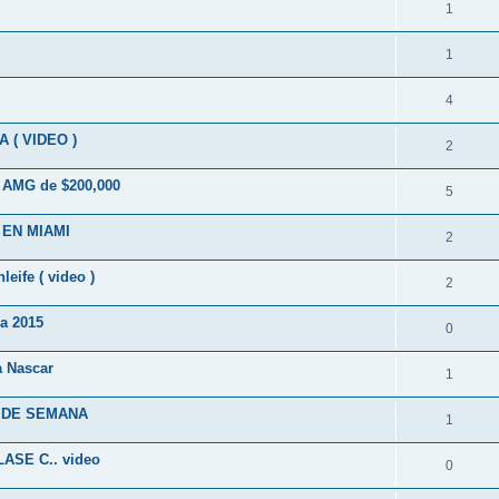
1
1
4
 ( VIDEO )
2
 AMG de $200,000
5
 EN MIAMI
2
eife ( video )
2
a 2015
0
a Nascar
1
 DE SEMANA
1
ASE C.. video
0