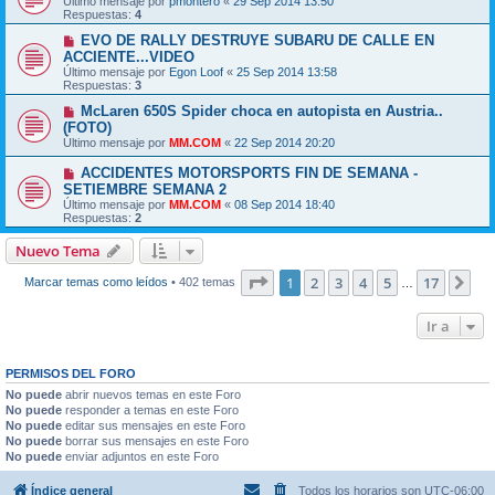
Último mensaje por
pmontero
«
29 Sep 2014 13:50
Respuestas:
4
EVO DE RALLY DESTRUYE SUBARU DE CALLE EN
ACCIENTE...VIDEO
Último mensaje por
Egon Loof
«
25 Sep 2014 13:58
Respuestas:
3
McLaren 650S Spider choca en autopista en Austria..
(FOTO)
Último mensaje por
MM.COM
«
22 Sep 2014 20:20
ACCIDENTES MOTORSPORTS FIN DE SEMANA -
SETIEMBRE SEMANA 2
Último mensaje por
MM.COM
«
08 Sep 2014 18:40
Respuestas:
2
Nuevo Tema
Página
1
de
17
1
2
3
4
5
17
Sig
Marcar temas como leídos
• 402 temas
…
Ir a
PERMISOS DEL FORO
No puede
abrir nuevos temas en este Foro
No puede
responder a temas en este Foro
No puede
editar sus mensajes en este Foro
No puede
borrar sus mensajes en este Foro
No puede
enviar adjuntos en este Foro
Índice general
Todos los horarios son
UTC-06:00