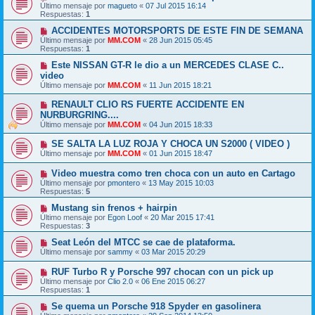
Último mensaje por
magueto
«
07 Jul 2015 16:14
Respuestas:
1
ACCIDENTES MOTORSPORTS DE ESTE FIN DE SEMANA
Último mensaje por
MM.COM
«
28 Jun 2015 05:45
Respuestas:
1
Este NISSAN GT-R le dio a un MERCEDES CLASE C..
video
Último mensaje por
MM.COM
«
11 Jun 2015 18:21
RENAULT CLIO RS FUERTE ACCIDENTE EN
NURBURGRING....
Último mensaje por
MM.COM
«
04 Jun 2015 18:33
SE SALTA LA LUZ ROJA Y CHOCA UN S2000 ( VIDEO )
Último mensaje por
MM.COM
«
01 Jun 2015 18:47
Video muestra como tren choca con un auto en Cartago
Último mensaje por
pmontero
«
13 May 2015 10:03
Respuestas:
5
Mustang sin frenos + hairpin
Último mensaje por
Egon Loof
«
20 Mar 2015 17:41
Respuestas:
3
Seat León del MTCC se cae de plataforma.
Último mensaje por
sammy
«
03 Mar 2015 20:29
RUF Turbo R y Porsche 997 chocan con un pick up
Último mensaje por
Clio 2.0
«
06 Ene 2015 06:27
Respuestas:
1
Se quema un Porsche 918 Spyder en gasolinera