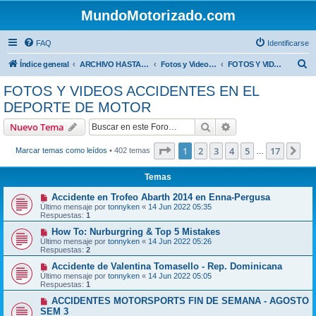
MundoMotorizado.com
FAQ
Identificarse
B
Índice general
ARCHIVO HASTA 2018
Fotos y Videos del mundo de los motores
FOTOS Y VIDEOS ACCIDENTES EN EL DEPORTE DE MOTOR
u
FOTOS Y VIDEOS ACCIDENTES EN EL
s
DEPORTE DE MOTOR
c
Buscar
Búsqueda avanzad
Nuevo Tema
a
Página
1
de
17
r
1
2
3
4
5
17
Sig
Marcar temas como leídos
• 402 temas
…
Temas
Accidente en Trofeo Abarth 2014 en Enna-Pergusa
Último mensaje por
tonnyken
«
14 Jun 2022 05:35
Respuestas:
1
How To: Nurburgring & Top 5 Mistakes
Último mensaje por
tonnyken
«
14 Jun 2022 05:26
Respuestas:
2
Accidente de Valentina Tomasello - Rep. Dominicana
Último mensaje por
tonnyken
«
14 Jun 2022 05:05
Respuestas:
1
ACCIDENTES MOTORSPORTS FIN DE SEMANA - AGOSTO
SEM 3