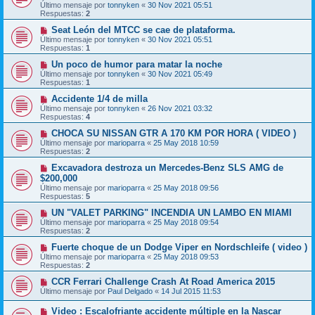
Último mensaje por
tonnyken
«
30 Nov 2021 05:51
Respuestas:
2
Seat León del MTCC se cae de plataforma.
Último mensaje por
tonnyken
«
30 Nov 2021 05:51
Respuestas:
1
Un poco de humor para matar la noche
Último mensaje por
tonnyken
«
30 Nov 2021 05:49
Respuestas:
1
Accidente 1/4 de milla
Último mensaje por
tonnyken
«
26 Nov 2021 03:32
Respuestas:
4
CHOCA SU NISSAN GTR A 170 KM POR HORA ( VIDEO )
Último mensaje por
marioparra
«
25 May 2018 10:59
Respuestas:
2
Excavadora destroza un Mercedes-Benz SLS AMG de
$200,000
Último mensaje por
marioparra
«
25 May 2018 09:56
Respuestas:
5
UN "VALET PARKING" INCENDIA UN LAMBO EN MIAMI
Último mensaje por
marioparra
«
25 May 2018 09:54
Respuestas:
2
Fuerte choque de un Dodge Viper en Nordschleife ( video )
Último mensaje por
marioparra
«
25 May 2018 09:53
Respuestas:
2
CCR Ferrari Challenge Crash At Road America 2015
Último mensaje por
Paul Delgado
«
14 Jul 2015 11:53
Video : Escalofriante accidente múltiple en la Nascar