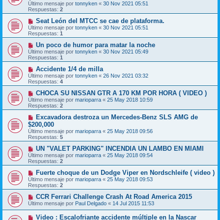
Último mensaje por
tonnyken
«
30 Nov 2021 05:51
Respuestas:
2
Seat León del MTCC se cae de plataforma.
Último mensaje por
tonnyken
«
30 Nov 2021 05:51
Respuestas:
1
Un poco de humor para matar la noche
Último mensaje por
tonnyken
«
30 Nov 2021 05:49
Respuestas:
1
Accidente 1/4 de milla
Último mensaje por
tonnyken
«
26 Nov 2021 03:32
Respuestas:
4
CHOCA SU NISSAN GTR A 170 KM POR HORA ( VIDEO )
Último mensaje por
marioparra
«
25 May 2018 10:59
Respuestas:
2
Excavadora destroza un Mercedes-Benz SLS AMG de
$200,000
Último mensaje por
marioparra
«
25 May 2018 09:56
Respuestas:
5
UN "VALET PARKING" INCENDIA UN LAMBO EN MIAMI
Último mensaje por
marioparra
«
25 May 2018 09:54
Respuestas:
2
Fuerte choque de un Dodge Viper en Nordschleife ( video )
Último mensaje por
marioparra
«
25 May 2018 09:53
Respuestas:
2
CCR Ferrari Challenge Crash At Road America 2015
Último mensaje por
Paul Delgado
«
14 Jul 2015 11:53
Video : Escalofriante accidente múltiple en la Nascar