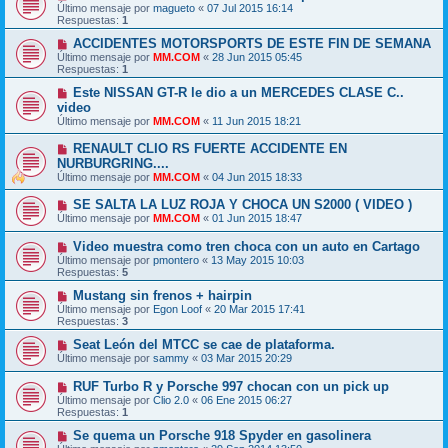
Último mensaje por
magueto
«
07 Jul 2015 16:14
Respuestas:
1
ACCIDENTES MOTORSPORTS DE ESTE FIN DE SEMANA
Último mensaje por
MM.COM
«
28 Jun 2015 05:45
Respuestas:
1
Este NISSAN GT-R le dio a un MERCEDES CLASE C..
video
Último mensaje por
MM.COM
«
11 Jun 2015 18:21
RENAULT CLIO RS FUERTE ACCIDENTE EN
NURBURGRING....
Último mensaje por
MM.COM
«
04 Jun 2015 18:33
SE SALTA LA LUZ ROJA Y CHOCA UN S2000 ( VIDEO )
Último mensaje por
MM.COM
«
01 Jun 2015 18:47
Video muestra como tren choca con un auto en Cartago
Último mensaje por
pmontero
«
13 May 2015 10:03
Respuestas:
5
Mustang sin frenos + hairpin
Último mensaje por
Egon Loof
«
20 Mar 2015 17:41
Respuestas:
3
Seat León del MTCC se cae de plataforma.
Último mensaje por
sammy
«
03 Mar 2015 20:29
RUF Turbo R y Porsche 997 chocan con un pick up
Último mensaje por
Clio 2.0
«
06 Ene 2015 06:27
Respuestas:
1
Se quema un Porsche 918 Spyder en gasolinera