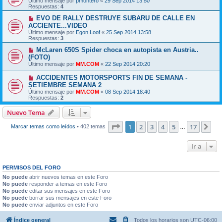
Último mensaje por
pmontero
«
29 Sep 2014 13:50
Respuestas:
4
EVO DE RALLY DESTRUYE SUBARU DE CALLE EN
ACCIENTE...VIDEO
Último mensaje por
Egon Loof
«
25 Sep 2014 13:58
Respuestas:
3
McLaren 650S Spider choca en autopista en Austria..
(FOTO)
Último mensaje por
MM.COM
«
22 Sep 2014 20:20
ACCIDENTES MOTORSPORTS FIN DE SEMANA -
SETIEMBRE SEMANA 2
Último mensaje por
MM.COM
«
08 Sep 2014 18:40
Respuestas:
2
Nuevo Tema
Página
1
de
17
1
2
3
4
5
17
Sig
Marcar temas como leídos
• 402 temas
…
Ir a
PERMISOS DEL FORO
No puede
abrir nuevos temas en este Foro
No puede
responder a temas en este Foro
No puede
editar sus mensajes en este Foro
No puede
borrar sus mensajes en este Foro
No puede
enviar adjuntos en este Foro
Índice general
Todos los horarios son
UTC-06:00