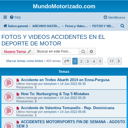
MundoMotorizado.com
FAQ
Identificarse
B
Índice general
ARCHIVO HASTA 2018
Fotos y Videos del mundo de los motores
FOTOS Y VIDEOS ACCIDENTES EN EL DEPORTE DE MOTOR
u
FOTOS Y VIDEOS ACCIDENTES EN EL
s
DEPORTE DE MOTOR
c
Buscar
Búsqueda avanzad
Nuevo Tema
a
Página
1
de
17
r
1
2
3
4
5
17
Sig
Marcar temas como leídos
• 402 temas
…
Temas
Accidente en Trofeo Abarth 2014 en Enna-Pergusa
Último mensaje por
tonnyken
«
14 Jun 2022 05:35
Respuestas:
1
How To: Nurburgring & Top 5 Mistakes
Último mensaje por
tonnyken
«
14 Jun 2022 05:26
Respuestas:
2
Accidente de Valentina Tomasello - Rep. Dominicana
Último mensaje por
tonnyken
«
14 Jun 2022 05:05
Respuestas:
1
ACCIDENTES MOTORSPORTS FIN DE SEMANA - AGOSTO
SEM 3