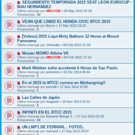
SEGUIMIENTO TEMPORADA 2015 SEAT LEON EUROCUP -
MAU HERNANDEZ
Último mensaje por
MM.COM
«
09 May 2015 07:33
Respuestas:
10
VEAN QUE LINDO EL HONDA CIVIC BTCC 2015
Último mensaje por
Bryce
«
17 Mar 2015 16:24
Respuestas:
2
[Videos] 2015 Liqui-Moly Bathurs 12 Horas at Mount
Panorama
Último mensaje por
JHeredia
«
08 Feb 2015 07:28
Nissan NISMO Altima V8
Último mensaje por
MM.COM
«
06 Feb 2015 17:13
Respuestas:
1
Mark Webber sufre accidente 6 Horas de Sao Paulo
Último mensaje por
pmontero
«
02 Dic 2014 06:44
Respuestas:
3
En el 2015 la WTCC correra en Nürburgring!!
Último mensaje por
escholl
«
17 Nov 2014 10:55
Respuestas:
1
Las Calles de Japón
Último mensaje por
magueto
«
10 Nov 2014 15:21
Respuestas:
8
INFINITI EN EL BTCC 2015
Último mensaje por
Eduardo Monge Z.
«
17 Oct 2014 01:00
Respuestas:
10
UN LMP1 DE FERRARI... FOTOS..
Último mensaje por
manued
«
27 Sep 2014 09:07
Respuestas:
2