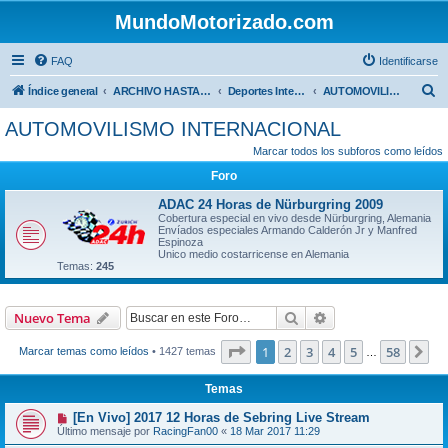
MundoMotorizado.com
FAQ
Identificarse
B
Índice general
ARCHIVO HASTA 2018
Deportes Internacionales
AUTOMOVILISMO INTERNACIONAL
u
AUTOMOVILISMO INTERNACIONAL
s
Marcar todos los subforos como leídos
c
Foro
a
ADAC 24 Horas de Nürburgring 2009
r
Cobertura especial en vivo desde Nürburgring, Alemania
Envíados especiales Armando Calderón Jr y Manfred
Espinoza
Unico medio costarricense en Alemania
Temas:
245
Buscar
Búsqueda avanzad
Nuevo Tema
Página
1
de
58
1
2
3
4
5
58
Si
Marcar temas como leídos
• 1427 temas
…
Temas
[En Vivo] 2017 12 Horas de Sebring Live Stream
Último mensaje por
RacingFan00
«
18 Mar 2017 11:29