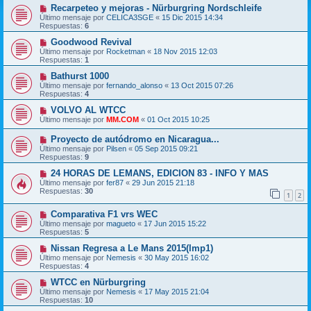
Recarpeteo y mejoras - Nürburgring Nordschleife
Último mensaje por
CELICA3SGE
«
15 Dic 2015 14:34
Respuestas:
6
Goodwood Revival
Último mensaje por
Rocketman
«
18 Nov 2015 12:03
Respuestas:
1
Bathurst 1000
Último mensaje por
fernando_alonso
«
13 Oct 2015 07:26
Respuestas:
4
VOLVO AL WTCC
Último mensaje por
MM.COM
«
01 Oct 2015 10:25
Proyecto de autódromo en Nicaragua...
Último mensaje por
Pilsen
«
05 Sep 2015 09:21
Respuestas:
9
24 HORAS DE LEMANS, EDICION 83 - INFO Y MAS
Último mensaje por
fer87
«
29 Jun 2015 21:18
Respuestas:
30
1
2
Comparativa F1 vrs WEC
Último mensaje por
magueto
«
17 Jun 2015 15:22
Respuestas:
5
Nissan Regresa a Le Mans 2015(lmp1)
Último mensaje por
Nemesis
«
30 May 2015 16:02
Respuestas:
4
WTCC en Nürburgring
Último mensaje por
Nemesis
«
17 May 2015 21:04
Respuestas:
10