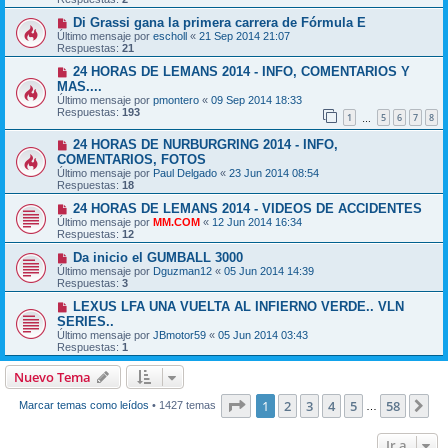
Di Grassi gana la primera carrera de Fórmula E
Último mensaje por
escholl
«
21 Sep 2014 21:07
Respuestas:
21
24 HORAS DE LEMANS 2014 - INFO, COMENTARIOS Y
MAS....
Último mensaje por
pmontero
«
09 Sep 2014 18:33
Respuestas:
193
1
5
6
7
8
…
24 HORAS DE NURBURGRING 2014 - INFO,
COMENTARIOS, FOTOS
Último mensaje por
Paul Delgado
«
23 Jun 2014 08:54
Respuestas:
18
24 HORAS DE LEMANS 2014 - VIDEOS DE ACCIDENTES
Último mensaje por
MM.COM
«
12 Jun 2014 16:34
Respuestas:
12
Da inicio el GUMBALL 3000
Último mensaje por
Dguzman12
«
05 Jun 2014 14:39
Respuestas:
3
LEXUS LFA UNA VUELTA AL INFIERNO VERDE.. VLN
SERIES..
Último mensaje por
JBmotor59
«
05 Jun 2014 03:43
Respuestas:
1
Nuevo Tema
Página
1
de
58
1
2
3
4
5
58
Si
Marcar temas como leídos
• 1427 temas
…
Ir a