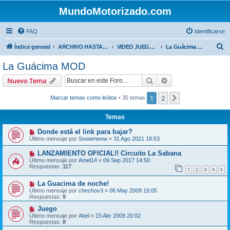
MundoMotorizado.com
FAQ
Identificarse
B
Índice general
ARCHIVO HASTA 2018
VIDEO JUEGOS DE MOTORES
La Guácima MOD
u
La Guácima MOD
s
Buscar
Búsqueda avanzad
Nuevo Tema
c
a
1
2
Siguiente
Marcar temas como leídos
• 35 temas
r
Temas
Donde está el link para bajar?
Último mensaje por
Snowmeow
«
31 Ago 2021 18:53
LANZAMIENTO OFICIAL!! Circuito La Sabana
Último mensaje por
Amel14
«
09 Sep 2017 14:50
Respuestas:
117
1
2
3
4
5
La Guacima de noche!
Último mensaje por
chechov3
«
06 May 2009 19:05
Respuestas:
9
Juego
Último mensaje por
Abel
«
15 Abr 2009 20:02
Respuestas:
8