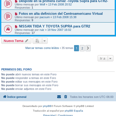
Despiste en la primera curva! -Toyota Supra para GTR2-
Último mensaje por
Wolf
«
13 Feb 2008 20:52
Respuestas:
1
Fotos en alta definicion del Centroamericano Virtual
Último mensaje por
pacsum
«
13 Feb 2008 15:38
Respuestas:
9
NISSAN TIIDA Y TOYOTA SUPRA para GTR2
Último mensaje por
ruiz
«
19 Nov 2007 16:02
Respuestas:
17
Nuevo Tema
1
2
Siguiente
Marcar temas como leídos
• 35 temas
Ir a
PERMISOS DEL FORO
No puede
abrir nuevos temas en este Foro
No puede
responder a temas en este Foro
No puede
editar sus mensajes en este Foro
No puede
borrar sus mensajes en este Foro
No puede
enviar adjuntos en este Foro
Índice general
Todos los horarios son
UTC-06:00
Desarrollado por
phpBB
® Forum Software © phpBB Limited
Traducción al español por
phpBB España
Privacidad
|
Condiciones