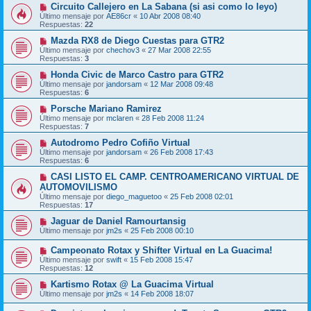
Circuito Callejero en La Sabana (si asi como lo leyo)
Último mensaje por
AE86cr
«
10 Abr 2008 08:40
Respuestas:
22
Mazda RX8 de Diego Cuestas para GTR2
Último mensaje por
chechov3
«
27 Mar 2008 22:55
Respuestas:
3
Honda Civic de Marco Castro para GTR2
Último mensaje por
jandorsam
«
12 Mar 2008 09:48
Respuestas:
6
Porsche Mariano Ramirez
Último mensaje por
mclaren
«
28 Feb 2008 11:24
Respuestas:
7
Autodromo Pedro Cofiño Virtual
Último mensaje por
jandorsam
«
26 Feb 2008 17:43
Respuestas:
6
CASI LISTO EL CAMP. CENTROAMERICANO VIRTUAL DE
AUTOMOVILISMO
Último mensaje por
diego_maguetoo
«
25 Feb 2008 02:01
Respuestas:
17
Jaguar de Daniel Ramourtansig
Último mensaje por
jm2s
«
25 Feb 2008 00:10
Campeonato Rotax y Shifter Virtual en La Guacima!
Último mensaje por
swift
«
15 Feb 2008 15:47
Respuestas:
12
Kartismo Rotax @ La Guacima Virtual
Último mensaje por
jm2s
«
14 Feb 2008 18:07