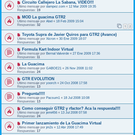
Circuito Callejero La Sabana, VIDEO!!!
Último mensaje por
dampez.com
«
12 Mar 2009 19:35
Respuestas:
19
MOD La guacima GTR2
Último mensaje por
Abel
«
18 Feb 2009 15:04
Respuestas:
32
1
2
Toyota Supra de Javier Quiros para GTR2 (Avance)
Último mensaje por
Xicron
«
30 Ene 2009 18:07
Respuestas:
16
Formula Kart Indoor Virtual
Último mensaje por
Bernal Valverde
«
27 Ene 2009 17:36
Respuestas:
11
La Guacima
Último mensaje por
GABOE21
«
26 Nov 2008 11:02
Respuestas:
24
GTR EVOLUTION
Último mensaje por
yoorch
«
24 Oct 2008 17:58
Respuestas:
13
Pregunta!!!!!
Último mensaje por
Pacsum1
«
18 Jul 2008 10:08
Respuestas:
13
Como conseguir GTR2 y rfactor? Aca la respuesta!!!!
Último mensaje por
jemi456
«
13 Jul 2008 07:58
Respuestas:
24
Primer lanzamiento de La Guacima Virtual
Último mensaje por
jm2s
«
12 Abr 2008 17:49
Respuestas:
17